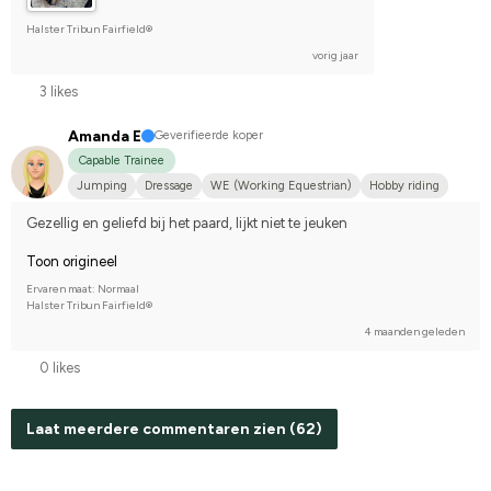
Halster Tribun Fairfield®
vorig jaar
3 likes
Amanda E
Geverifieerde koper
Capable Trainee
Jumping
Dressage
WE (Working Equestrian)
Hobby riding
Nordsvensk brukshäst
Gezellig en geliefd bij het paard, lijkt niet te jeuken
Toon origineel
Ervaren maat: Normaal
Halster Tribun Fairfield®
4 maanden geleden
0 likes
Laat meerdere commentaren zien (62)