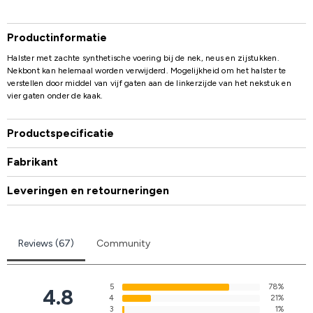
Productinformatie
Halster met zachte synthetische voering bij de nek, neus en zijstukken.
Nekbont kan helemaal worden verwijderd. Mogelijkheid om het halster te
verstellen door middel van vijf gaten aan de linkerzijde van het nekstuk en
vier gaten onder de kaak.
Productspecificatie
Fabrikant
Leveringen en retourneringen
Reviews (67)
Community
5
78%
4.8
4
21%
3
1%