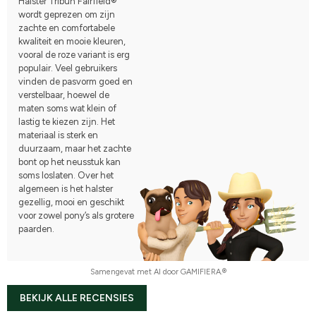
Halster Tribun Fairfield®
wordt geprezen om zijn
zachte en comfortabele
kwaliteit en mooie kleuren,
vooral de roze variant is erg
populair. Veel gebruikers
vinden de pasvorm goed en
verstelbaar, hoewel de
maten soms wat klein of
lastig te kiezen zijn. Het
materiaal is sterk en
duurzaam, maar het zachte
bont op het neusstuk kan
soms loslaten. Over het
algemeen is het halster
gezellig, mooi en geschikt
voor zowel pony’s als grotere
paarden.
Samengevat met AI door GAMIFIERA.®
BEKIJK ALLE RECENSIES