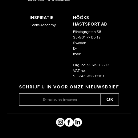
INSPIRATIE
HÖÖKS
HÄSTSPORT AB
Hööks Academy
Företagsgatan 58
SE-501 77 Borås
Sweden
E-
mail:
klantenservice@hoo
ks.nl
Org. no: 556158-2213
VAT no:
SE5561582213101
SCHRIJF U IN VOOR ONZE NIEUWSBRIEF
OK