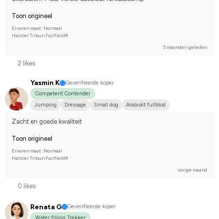
Toon origineel
Ervaren maat: Normaal
Halster Tribun Fairfield®
5 maanden geleden
2 likes
Yasmin K
Geverifieerde koper
Competent Contender
Jumping
Dressage
Small dog
Arabiskt fullblod
Compete on hobby-level
Zacht en goede kwaliteit
Toon origineel
Ervaren maat: Normaal
Halster Tribun Fairfield®
vorige maand
0 likes
Renata G
Geverifieerde koper
Water filling Trekker