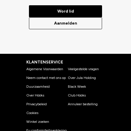
Word lid
Aanmelden
KLANTENSERVICE
Algemene Voorwaarden
Veelgestelde vragen
Neem contact met ons op
Over Jula Holding
Duurzaamheid
Black Week
Over Hööks
Club Hööks
Privacybeleid
Annuleer bestelling
Cookies
Winkel zoeken
Eu conformiteitsverklaring