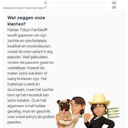
2
0%
1
0%
Gebaseerd op 67 beoordelingen
Wat zeggen onze
klanten?
Halster Tribun Fairfield®
wordt geprezen om zijn
zachte en comfortabele
kwaliteit en mooie kleuren,
vooral de roze variant is erg
populair. Veel gebruikers
vinden de pasvorm goed en
verstelbaar, hoewel de
maten soms wat klein of
lastig te kiezen zijn. Het
materiaal is sterk en
duurzaam, maar het zachte
bont op het neusstuk kan
soms loslaten. Over het
algemeen is het halster
gezellig, mooi en geschikt
voor zowel pony’s als grotere
paarden.