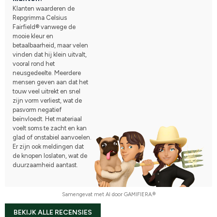
Klanten waarderen de
Repgrimma Celsius
Fairfield® vanwege de
mooie kleur en
betaalbaarheid, maar velen
vinden dat hij klein uitvalt,
vooral rond het
neusgedeelte. Meerdere
mensen geven aan dat het
touw veel uitrekt en snel
zijn vorm verliest, wat de
pasvorm negatief
beïnvloedt. Het materiaal
voelt soms te zacht en kan
glad of onstabiel aanvoelen.
Er zijn ook meldingen dat
de knopen loslaten, wat de
duurzaamheid aantast.
Samengevat met AI door GAMIFIERA.®
BEKIJK ALLE RECENSIES