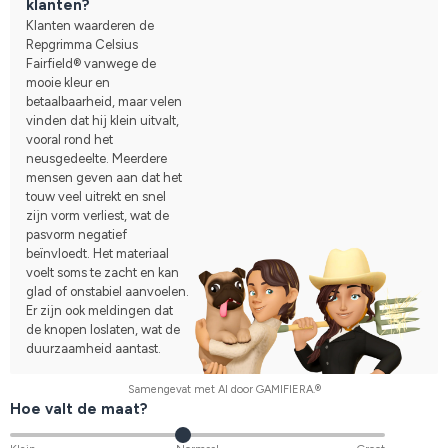
klanten?
Klanten waarderen de
Repgrimma Celsius
Fairfield® vanwege de
mooie kleur en
betaalbaarheid, maar velen
vinden dat hij klein uitvalt,
vooral rond het
neusgedeelte. Meerdere
mensen geven aan dat het
touw veel uitrekt en snel
zijn vorm verliest, wat de
pasvorm negatief
beïnvloedt. Het materiaal
voelt soms te zacht en kan
glad of onstabiel aanvoelen.
Er zijn ook meldingen dat
de knopen loslaten, wat de
duurzaamheid aantast.
Samengevat met AI door GAMIFIERA.®
Hoe valt de maat?