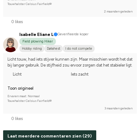
Touwhalster Celsius Fairfield®
2 maanden geleden
0 likes
Isabelle Eliane L
Geverifieerde koper
Field plowing Hiker
Hobby riding
Dølahest
I do not compete
Licht touw, had iets stijver kunnen zijn. Maar misschien wordt het dat 
bij langer gebruik. De stijfheid zou ervoor zorgen dat het stabieler ligt.
Licht
Iets zacht
Toon origineel
Ervaren maat: Normaal
Touwhalster Celsius Fairfield®
3 maanden geleden
0 likes
Laat meerdere commentaren zien (29)