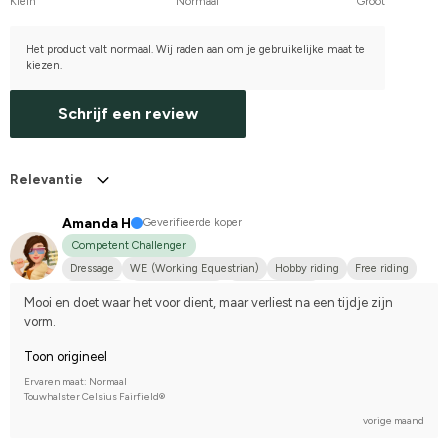
Klein
Normaal
Groot
Het product valt normaal. Wij raden aan om je gebruikelijke maat te
kiezen.
Schrijf een review
Relevantie
Amanda H
Geverifieerde koper
Competent Challenger
Dressage
WE (Working Equestrian)
Hobby riding
Free riding
Small dog
Shetlandsponny
Dansk varmblod
Mooi en doet waar het voor dient, maar verliest na een tijdje zijn 
Compete on hobby-level
vorm.
Toon origineel
Ervaren maat: Normaal
Touwhalster Celsius Fairfield®
vorige maand