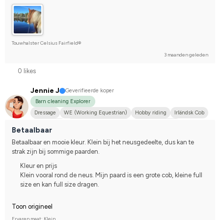
Touwhalster Celsius Fairfield®
3 maanden geleden
0 likes
Jennie J
Geverifieerde koper
Barn cleaning Explorer
Dressage
WE (Working Equestrian)
Hobby riding
Irländsk Cob
Annan häst
Korsning med halvblod
I do not compete
Betaalbaar
Betaalbaar en mooie kleur. Klein bij het neusgedeelte, dus kan te 
strak zijn bij sommige paarden.
Kleur en prijs
Klein vooral rond de neus. Mijn paard is een grote cob, kleine full
size en kan full size dragen.
Toon origineel
Ervaren maat: Klein