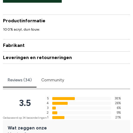
Productinformatie
100% acryl, dun touw.
Fabrikant
Leveringen en retourneringen
Reviews (34)
Community
5
38%
3.5
4
26%
3
6%
2
9%
1
21%
Gebaseerd op 34 beoordelingen
Wat zeggen onze