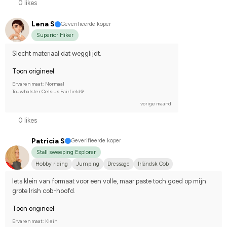
0 likes
Lena S
Geverifieerde koper
Superior Hiker
Slecht materiaal dat wegglijdt.
Toon origineel
Ervaren maat: Normaal
Touwhalster Celsius Fairfield®
vorige maand
0 likes
Patricia S
Geverifieerde koper
Stall sweeping Explorer
Hobby riding
Jumping
Dressage
Irländsk Cob
I do not compete
Iets klein van formaat voor een volle, maar paste toch goed op mijn 
grote Irish cob-hoofd.
Toon origineel
Ervaren maat: Klein