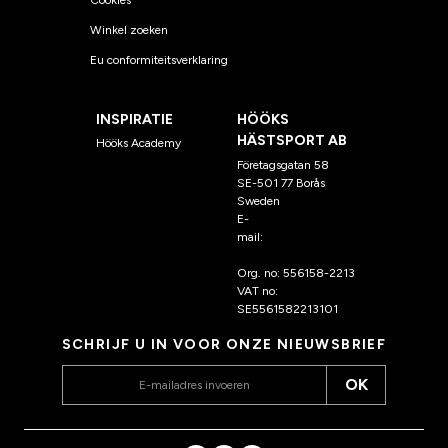
Cookies
Winkel zoeken
Eu conformiteitsverklaring
INSPIRATIE
HÖÖKS
HÄSTSPORT AB
Hööks Academy
Företagsgatan 58
SE-501 77 Borås
Sweden
E-
mail:
klantenservice@hoo
ks.nl
Org. no: 556158-2213
VAT no:
SE5561582213101
SCHRIJF U IN VOOR ONZE NIEUWSBRIEF
OK