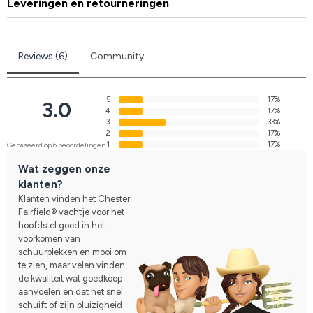
Leveringen en retourneringen
Reviews (6)
Community
5
17%
3.0
4
17%
3
33%
2
17%
1
17%
Gebaseerd op 6 beoordelingen
Wat zeggen onze
klanten?
Klanten vinden het Chester
Fairfield® vachtje voor het
hoofdstel goed in het
voorkomen van
schuurplekken en mooi om
te zien, maar velen vinden
de kwaliteit wat goedkoop
aanvoelen en dat het snel
schuift of zijn pluizigheid