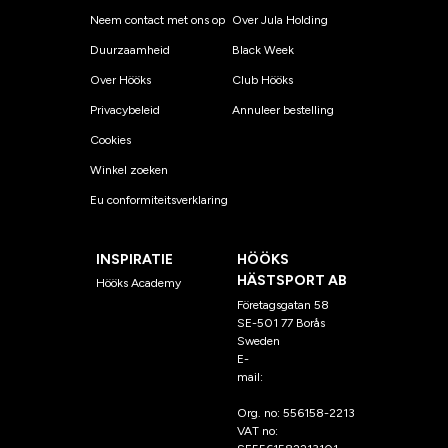
Neem contact met ons op
Over Jula Holding
Duurzaamheid
Black Week
Over Hööks
Club Hööks
Privacybeleid
Annuleer bestelling
Cookies
Winkel zoeken
Eu conformiteitsverklaring
INSPIRATIE
HÖÖKS
HÄSTSPORT AB
Hööks Academy
Företagsgatan 58
SE-501 77 Borås
Sweden
E-
mail:
klantenservice@hoo
ks.nl
Org. no: 556158-2213
VAT no: