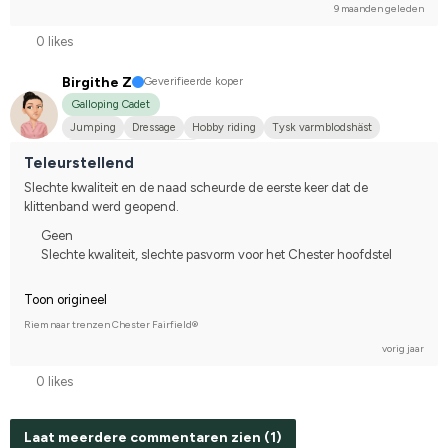
9 maanden geleden
0 likes
Birgithe Z
Geverifieerde koper
Galloping Cadet
Jumping
Dressage
Hobby riding
Tysk varmblodshäst
Compete on hobby-level
Teleurstellend
Slechte kwaliteit en de naad scheurde de eerste keer dat de 
klittenband werd geopend.
Geen
Slechte kwaliteit, slechte pasvorm voor het Chester hoofdstel
Toon origineel
Riem naar trenzen Chester Fairfield®
vorig jaar
0 likes
Laat meerdere commentaren zien (1)