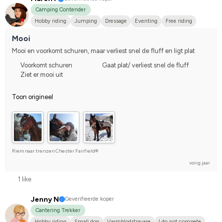
Camping Contender
Hobby riding
Jumping
Dressage
Eventing
Free riding
Distance race
Western
WE (Working Equestrian)
Mooi
Varmblodstravare
Kallblodstravare
Arabiskt fullblod
Dølahest
Mooi en voorkomt schuren, maar verliest snel de fluff en ligt plat
Fjordhäst
Norlandshäst
Annan häst
Islandshäst
Voorkomt schuren
Gaat plat/ verliest snel de fluff
Norsk varmblodshäst
I do not compete
Ziet er mooi uit
Toon origineel
Riem naar trenzen Chester Fairfield®
vorig jaar
1 like
Jenny N
Geverifieerde koper
Cantering Trekker
Hobby riding
Small dog
Varmblodstravare
I do not compete