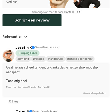
verliest.
Samengevat met AI door GAMIFIERA.®
Schrijf een review
Relevantie
Josefin K
Geverifieerde koper
Jumping Hiker
Jumping
Dressage
Irländsk Cob
Irländsk Sportponny
Compete on hobby-level
Gaat helaas scheef glijden, ondanks dat je het zo strak mogelijk 
aanspant.
Toon origineel
Riem naar trenzen Chester Fairfield®
6 maanden geleden
0 likes
Maren F
Geverifieerde koper