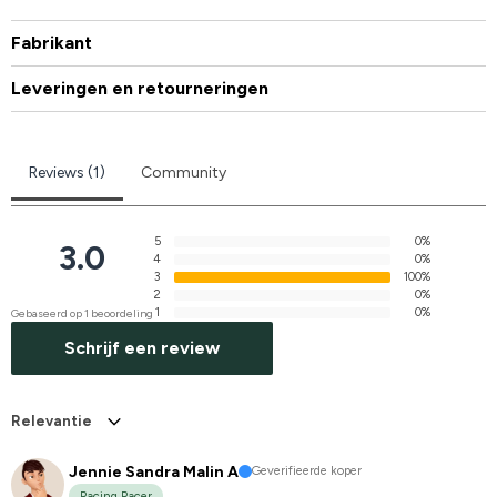
Fabrikant
Leveringen en retourneringen
Reviews (1)
Community
5
0%
3.0
4
0%
3
100%
2
0%
1
0%
Gebaseerd op 1 beoordeling
Schrijf een review
Relevantie
Jennie Sandra Malin A
Geverifieerde koper
Racing Racer