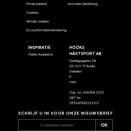
Privacybeleid
Annuleer bestelling
Cookies
Winkel zoeken
Eu conformiteitsverklaring
INSPIRATIE
HÖÖKS
HÄSTSPORT AB
Hööks Academy
Företagsgatan 58
SE-501 77 Borås
Sweden
E-
mail:
klantenservice@hoo
ks.nl
Org. no: 556158-2213
VAT no:
SE5561582213101
SCHRIJF U IN VOOR ONZE NIEUWSBRIEF
OK