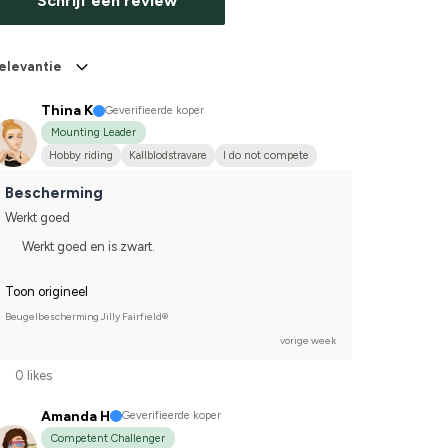
Schrijf een review
elevantie
Thina K
Geverifieerde koper
Mounting Leader
Hobby riding
Kallblodstravare
I do not compete
Bescherming
Werkt goed
Werkt goed en is zwart.
Toon origineel
Beugelbescherming Jilly Fairfield®
vorige week
0 likes
Amanda H
Geverifieerde koper
Competent Challenger