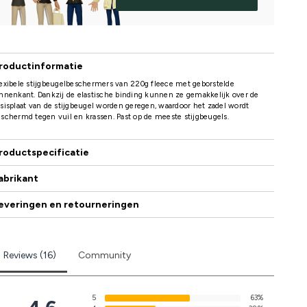
roductinformatie
exibele stijgbeugelbeschermers van 220g fleece met geborstelde
nnenkant. Dankzij de elastische binding kunnen ze gemakkelijk over de
sisplaat van de stijgbeugel worden geregen, waardoor het zadel wordt
schermd tegen vuil en krassen. Past op de meeste stijgbeugels.
roductspecificatie
abrikant
everingen en retourneringen
Reviews (16)
Community
5
63%