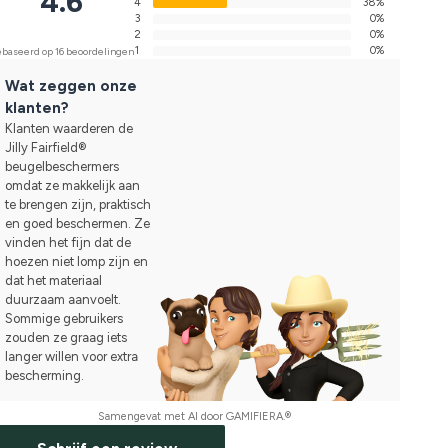
4.6
4
38%
3
0%
2
0%
1
0%
baseerd op 16 beoordelingen
Wat zeggen onze
klanten?
Klanten waarderen de
Jilly Fairfield®
beugelbeschermers
omdat ze makkelijk aan
te brengen zijn, praktisch
en goed beschermen. Ze
vinden het fijn dat de
hoezen niet lomp zijn en
dat het materiaal
duurzaam aanvoelt.
Sommige gebruikers
zouden ze graag iets
langer willen voor extra
bescherming.
Samengevat met AI door GAMIFIERA.®