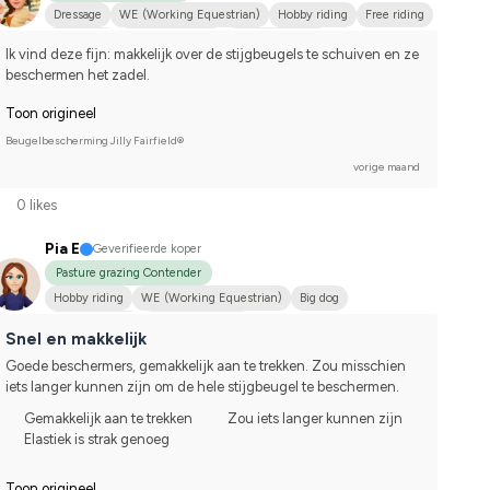
Dressage
WE (Working Equestrian)
Hobby riding
Free riding
Small dog
Shetlandsponny
Dansk varmblod
Ik vind deze fijn: makkelijk over de stijgbeugels te schuiven en ze 
Compete on hobby-level
beschermen het zadel.
Toon origineel
Beugelbescherming Jilly Fairfield®
vorige maand
0 likes
Pia E
Geverifieerde koper
Pasture grazing Contender
Hobby riding
WE (Working Equestrian)
Big dog
Finskt kallblod
I do not compete
Snel en makkelijk
Goede beschermers, gemakkelijk aan te trekken. Zou misschien 
iets langer kunnen zijn om de hele stijgbeugel te beschermen.
Gemakkelijk aan te trekken
Zou iets langer kunnen zijn
Elastiek is strak genoeg
Toon origineel