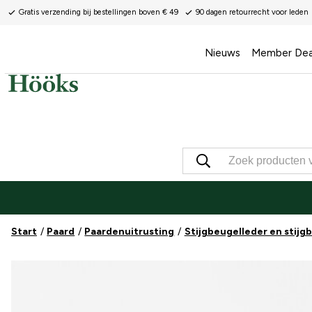
Gratis verzending bij bestellingen boven € 49
90 dagen retourrecht voor leden
Nieuws
Member Dea
Start
Paard
Paardenuitrusting
Stijgbeugelleder en stijg