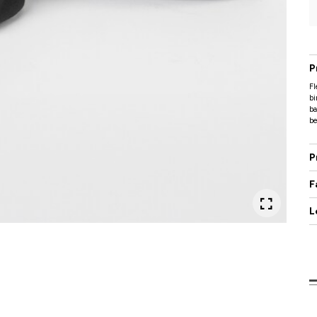
P
Fl
bi
ba
be
P
F
L