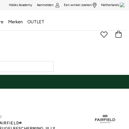
Aanmelden
Een winkel zoeken
Hööks Academy
Netherlands
re
Merken
OUTLET
6)
AIRFIELD®
EUGELBESCHERMING JILLY