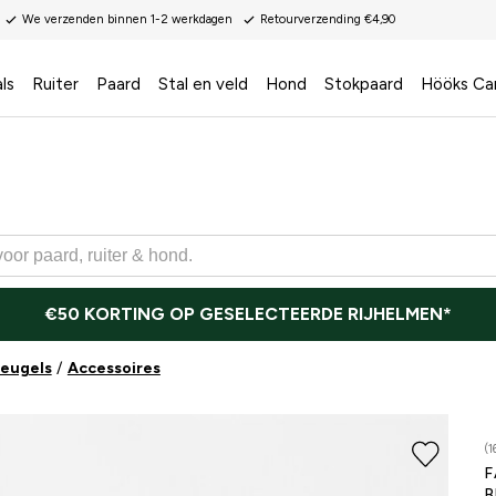
We verzenden binnen 1-2 werkdagen
Retourverzending €4,90
ls
Ruiter
Paard
Stal en veld
Hond
Stokpaard
Hööks Ca
€50 KORTING OP GESELECTEERDE RIJHELMEN*
beugels
Accessoires
(1
F
B