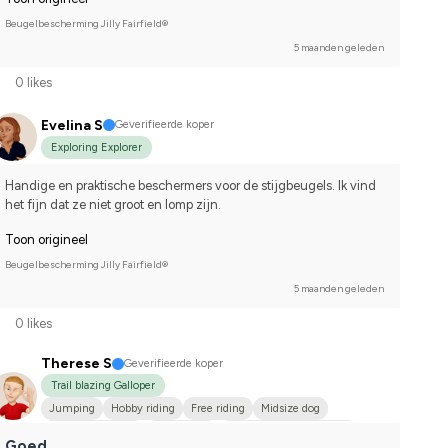
Beugelbescherming Jilly Fairfield®
5 maanden geleden
0 likes
Evelina S
Geverifieerde koper
Exploring Explorer
Handige en praktische beschermers voor de stijgbeugels. Ik vind 
het fijn dat ze niet groot en lomp zijn.
Toon origineel
Beugelbescherming Jilly Fairfield®
5 maanden geleden
0 likes
Therese S
Geverifieerde koper
Trail blazing Galloper
Jumping
Hobby riding
Free riding
Midsize dog
Varmblodstravare
Annan häst
Compete on hobby-level
Goed