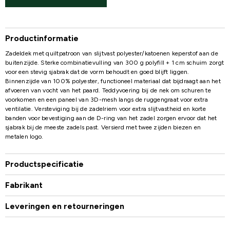
Productinformatie
Zadeldek met quiltpatroon van slijtvast polyester/katoenen keperstof aan de
buitenzijde. Sterke combinatievulling van 300 g polyfill + 1 cm schuim zorgt
voor een stevig sjabrak dat de vorm behoudt en goed blijft liggen.
Binnenzijde van 100% polyester, functioneel materiaal dat bijdraagt aan het
afvoeren van vocht van het paard. Teddyvoering bij de nek om schuren te
voorkomen en een paneel van 3D-mesh langs de ruggengraat voor extra
ventilatie. Versteviging bij de zadelriem voor extra slijtvastheid en korte
banden voor bevestiging aan de D-ring van het zadel zorgen ervoor dat het
sjabrak bij de meeste zadels past. Versierd met twee zijden biezen en
metalen logo.
Productspecificatie
Fabrikant
Leveringen en retourneringen