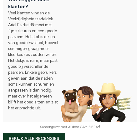
klanten?
De deken blijft goed op zijn plaats zitten. De voorkant blijft 
mooi omhoog en drukt niet op de rug.
Veel klanten vinden de
Veelzijdigheidszadeldek
ps. Op de foto's zijn mijn rijlaarzen, shirt, broek, helm en 
Ariel Fairfield® mooi met
andere ook van Hööks :D Op de andere foto is dezelfde deken 
fijne kleuren en een goede
maar dan in een andere kleur.
pasvorm. Het stof is dik en
van goede kwaliteit, hoewel
sommigen graag meer
kleurkeuzes zouden willen.
Het dekje is ruim, maar past
goed bij verschillende
paarden. Enkele gebruikers
geven aan dat de naden
soms kunnen schuren en
aanpassen is dan nodig,
maar over het algemeen
blijft het goed zitten en ziet
het er prachtig uit.
Samengevat met AI door GAMIFIERA.®
BEKIJK ALLE RECENSIES