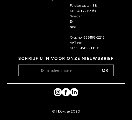
Företagsgatan 58
SE-501 77 Borås
Sweden
E-
mail:
klantenservice@hoo
ks.nl
Org. no: 556158-2213
VAT no:
SE5561582213101
SCHRIJF U IN VOOR ONZE NIEUWSBRIEF
OK
© Hööks.se 2020