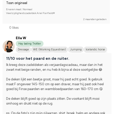
Toon origineel
Ervaren maat: Normaal
Veelzijdigheidszadeldek Ariel Fairfield®
2 maanden geleden
0 likes
Ella W
Hay baling Trotter
Dressage
WE (Working Equestrian)
Jumping
Icelandic horse
Distance race
Western
Free riding
Big dog
Varmblodstravare
11/10 voor het paard en de ruiter.
Finskt kallblod
Islandshäst
I do not compete
Ik kreeg deze zadeldeken als verjaardagscadeau, maar dan in het 
zwart met beige randen, en nu heb ik bijna al deze soortgelijke 😂
De deken lijkt een beetje groot, maar hij past echt goed. Ik gebruik 
maat F ongeveer 145-150 cm op een draver, maar hij past ook heel 
goed bij Finse paarden en warmbloedpaarden van 160-170 cm 😋
De deken blijft goed op zijn plaats zitten. De voorkant blijft mooi 
omhoog en drukt niet op de rug.
ps. Op de foto's zijn mijn rijlaarzen, shirt, broek, helm en andere ook 