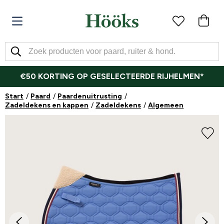
€50 KORTING OP GESELECTEERDE RIJHELMEN*
Start
Paard
Paardenuitrusting
Zadeldekens en kappen
Zadeldekens
Algemeen