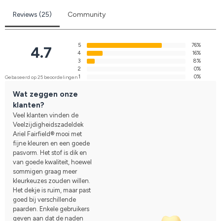
Reviews (25)
Community
5
76%
4.7
4
16%
3
8%
2
0%
1
0%
Gebaseerd op 25 beoordelingen
Wat zeggen onze
klanten?
Veel klanten vinden de
Veelzijdigheidszadeldek
Ariel Fairfield® mooi met
fijne kleuren en een goede
pasvorm. Het stof is dik en
van goede kwaliteit, hoewel
sommigen graag meer
kleurkeuzes zouden willen.
Het dekje is ruim, maar past
goed bij verschillende
paarden. Enkele gebruikers
geven aan dat de naden