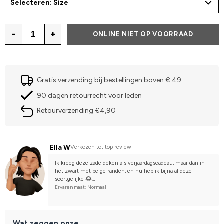
Selecteren: Size
-
+
ONLINE NIET OP VOORRAAD
Gratis verzending bij bestellingen boven € 49
90 dagen retourrecht voor leden
Retourverzending €4,90
Ella W
Verkozen tot top review
Ik kreeg deze zadeldeken als verjaardagscadeau, maar dan in 
het zwart met beige randen, en nu heb ik bijna al deze 
soortgelijke 😂
Ervaren maat: Normaal
De deken lijkt een beetje groot, maar hij past echt goed. Ik 
gebruik maat F ongeveer 145-150 cm op een draver, maar hij 
past ook heel goed bij Finse paarden en warmbloedpaarden 
van 160-170 cm 😋
Wat zeggen onze