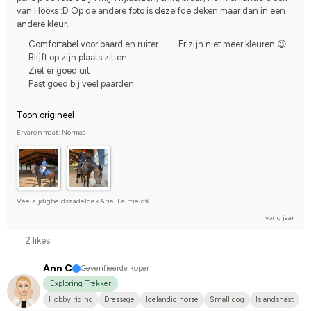
van Hööks :D Op de andere foto is dezelfde deken maar dan in een 
andere kleur.
Comfortabel voor paard en ruiter
Er zijn niet meer kleuren 😉
Blijft op zijn plaats zitten
Ziet er goed uit
Past goed bij veel paarden
Toon origineel
Ervaren maat: Normaal
Veelzijdigheidszadeldek Ariel Fairfield®
vorig jaar
2 likes
Ann C
Geverifieerde koper
Exploring Trekker
Hobby riding
Dressage
Icelandic horse
Small dog
Islandshäst