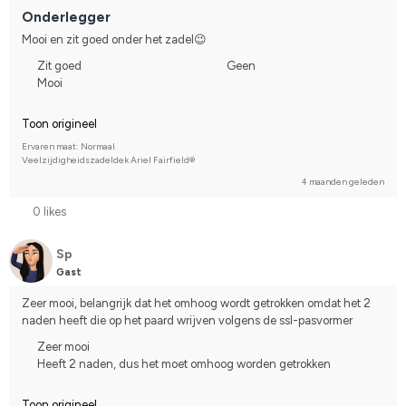
I do not compete
Onderlegger
Mooi en zit goed onder het zadel😉
Zit goed
Geen
Mooi
Toon origineel
Ervaren maat: Normaal
Veelzijdigheidszadeldek Ariel Fairfield®
4 maanden geleden
0 likes
Sp
Gast
Zeer mooi, belangrijk dat het omhoog wordt getrokken omdat het 2 
naden heeft die op het paard wrijven volgens de ssl-pasvormer
Zeer mooi
Heeft 2 naden, dus het moet omhoog worden getrokken
Toon origineel