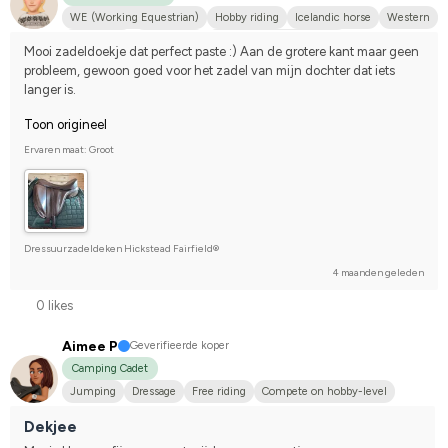
WE (Working Equestrian)
Hobby riding
Icelandic horse
Western
Islandshäst
Annan häst
Svenskt varmblod (SWB)
Mooi zadeldoekje dat perfect paste :) Aan de grotere kant maar geen 
I do not compete
probleem, gewoon goed voor het zadel van mijn dochter dat iets 
langer is.
Toon origineel
Ervaren maat: Groot
Dressuurzadeldeken Hickstead Fairfield®
4 maanden geleden
0 likes
Aimee P
Geverifieerde koper
Camping Cadet
Jumping
Dressage
Free riding
Compete on hobby-level
Dekjee