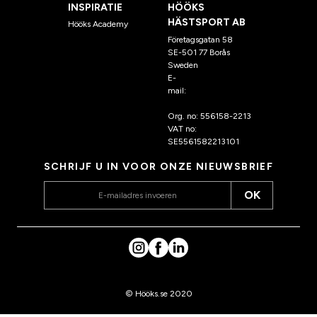
INSPIRATIE
HÖÖKS
HÄSTSPORT AB
Hööks Academy
Företagsgatan 58
SE-501 77 Borås
Sweden
E-
mail:
klantenservice@hoo
ks.nl
Org. no: 556158-2213
VAT no:
SE5561582213101
SCHRIJF U IN VOOR ONZE NIEUWSBRIEF
OK
© Hööks.se 2020