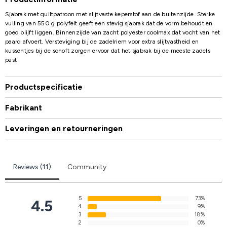
Sjabrak met quiltpatroon met slijtvaste keperstof aan de buitenzijde. Sterke
vulling van 550 g polyfelt geeft een stevig sjabrak dat de vorm behoudt en
goed blijft liggen. Binnenzijde van zacht polyester coolmax dat vocht van het
paard afvoert. Versteviging bij de zadelriem voor extra slijtvastheid en
kussentjes bij de schoft zorgen ervoor dat het sjabrak bij de meeste zadels
past
Productspecificatie
Fabrikant
Leveringen en retourneringen
Reviews (11)
Community
5
73%
4.5
4
9%
3
18%
2
0%