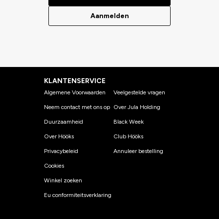
Aanmelden
KLANTENSERVICE
Algemene Voorwaarden
Veelgestelde vragen
Neem contact met ons op
Over Jula Holding
Duurzaamheid
Black Week
Over Hööks
Club Hööks
Privacybeleid
Annuleer bestelling
Cookies
Winkel zoeken
Eu conformiteitsverklaring