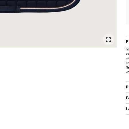
P
Sj
ee
v
ke
fl
vo
P
F
L