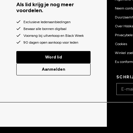
Als lid krijg je nog meer
Neem conta
voordelen.
Duurzaamh
Exclusieve ledenaanbiedingen
Over Hööks
Bewaar alle bonnen digitaal
Privacybele
Voorrang bij uitverkoop en Black Week
90 dagen open aankoop voor leden
Cookies
Winkel zoe
Word lid
Eu conformi
Aanmelden
SCHRI