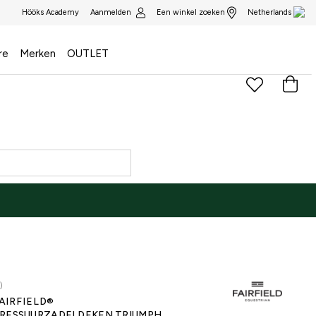
Aanmelden
Een winkel zoeken
Hööks Academy
Netherlands
re
Merken
OUTLET
)
AIRFIELD®
RESSUURZADELDEKEN TRIUMPH