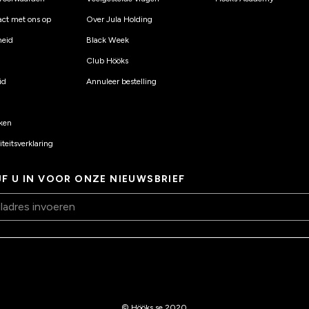
ct met ons op
Over Jula Holding
eid
Black Week
Club Hööks
id
Annuleer bestelling
ken
teitsverklaring
JF U IN VOOR ONZE NIEUWSBRIEF
© Hööks.se 2020