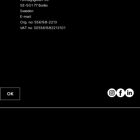
SE-501 77 Borås
Sweden
E-mail:
klantenservice@hooks.nl
Org. no: 556158-2213
VAT no: SE5561582213101
OK