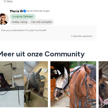
0 likes
Maria W
Geverifieerde koper
Lunging Galloper
Hobby riding
I do not compete
Dressuurzadeldeken Triumph Fairfield®
7 maanden geleden
Meer uit onze Community