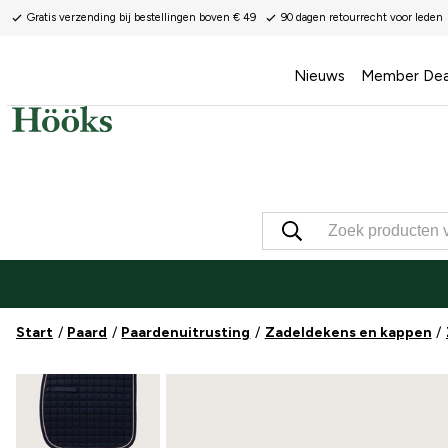
Gratis verzending bij bestellingen boven € 49
90 dagen retourrecht voor leden
Nieuws
Member Dea
Start
Paard
Paardenuitrusting
Zadeldekens en kappen