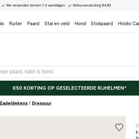
We verzenden binnen 1-2 werkdagen
Retourverzending €4,90
ls
Ruiter
Paard
Stal en veld
Hond
Stokpaard
Hööks Ca
€50 KORTING OP GESELECTEERDE RIJHELMEN*
Zadeldekens
Dressuur
(2
F
D