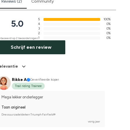
Reviews (2)
Community
5
100%
5.0
4
0%
3
0%
2
0%
1
0%
baseerd op 2 beoordelingen
Schrijf een review
elevantie
Rikke A
Geverifieerde koper
Trail riding Trainee
Mega lekker onderlegger
Toon origineel
Dressuurzadeldeken Triumph Fairfield®
vorig jaar