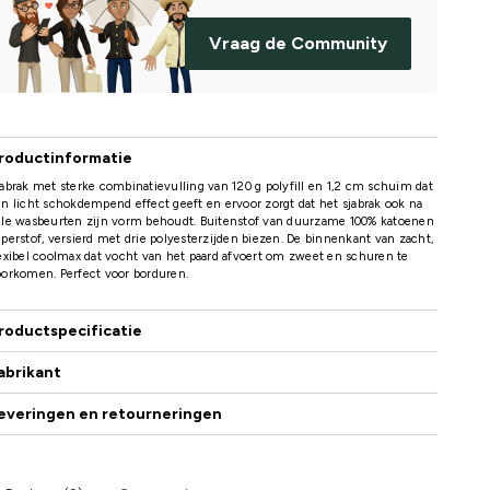
Vraag de Community
roductinformatie
abrak met sterke combinatievulling van 120 g polyfill en 1,2 cm schuim dat
n licht schokdempend effect geeft en ervoor zorgt dat het sjabrak ook na
ele wasbeurten zijn vorm behoudt. Buitenstof van duurzame 100% katoenen
perstof, versierd met drie polyesterzijden biezen. De binnenkant van zacht,
exibel coolmax dat vocht van het paard afvoert om zweet en schuren te
orkomen. Perfect voor borduren.
roductspecificatie
abrikant
everingen en retourneringen