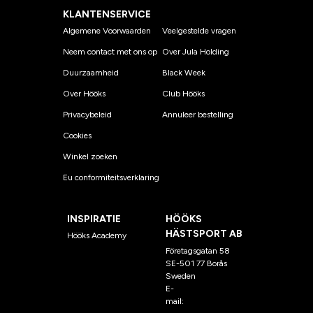
KLANTENSERVICE
Algemene Voorwaarden
Veelgestelde vragen
Neem contact met ons op
Over Jula Holding
Duurzaamheid
Black Week
Over Hööks
Club Hööks
Privacybeleid
Annuleer bestelling
Cookies
Winkel zoeken
Eu conformiteitsverklaring
INSPIRATIE
HÖÖKS
HÄSTSPORT AB
Hööks Academy
Företagsgatan 58
SE-501 77 Borås
Sweden
E-
mail:
klantenservice@hoo