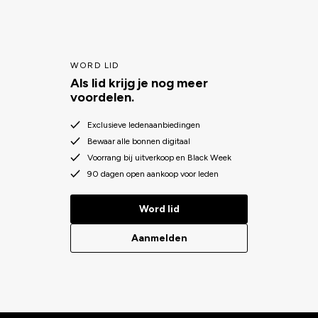
als spring- en dressuurzadels.Bij ons vind je fraaie zadeldekjes in
diverse kleuren, met mooie details in bling bling en glitter en nog
veel meer!
WORD LID
Als lid krijg je nog meer
voordelen.
Exclusieve ledenaanbiedingen
Bewaar alle bonnen digitaal
Voorrang bij uitverkoop en Black Week
90 dagen open aankoop voor leden
Word lid
Aanmelden