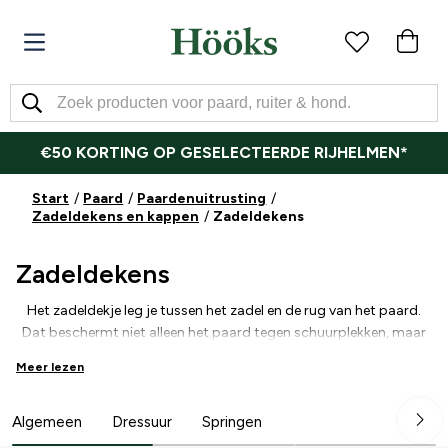
€50 KORTING OP GESELECTEERDE RIJHELMEN*
Start
Paard
Paardenuitrusting
Zadeldekens en kappen
Zadeldekens
Zadeldekens
Het zadeldekje leg je tussen het zadel en de rug van het paard.
Dat beschermt niet alleen het paard tegen schuurplekken, maar
het helpt ook om zweet op te nemen, zodat je paard droog en
Meer lezen
comfortabel blijft tijdens het rijden. Er zijn diverse modellen
zadeldekjes: dressuur- en springzadeldekjes zijn afgestemd op
respectievelijk dressuur- en springzadels, terwijl een allround
Algemeen
Dressuur
Springen
zadeldekje is afgestemd op gebruik met zowel allround zadels