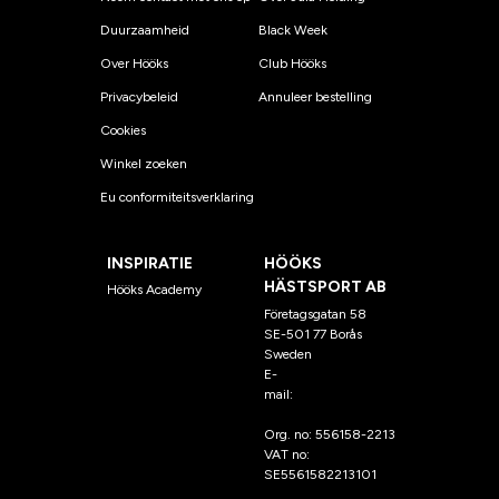
Duurzaamheid
Black Week
Over Hööks
Club Hööks
Privacybeleid
Annuleer bestelling
Cookies
Winkel zoeken
Eu conformiteitsverklaring
INSPIRATIE
HÖÖKS
HÄSTSPORT AB
Hööks Academy
Företagsgatan 58
SE-501 77 Borås
Sweden
E-
mail:
klantenservice@hoo
ks.nl
Org. no: 556158-2213
VAT no:
SE5561582213101