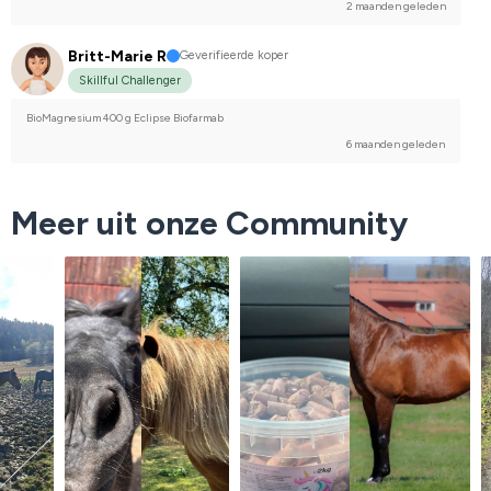
2 maanden geleden
Britt-Marie R
Geverifieerde koper
Skillful Challenger
BioMagnesium 400 g Eclipse Biofarmab
6 maanden geleden
Meer uit onze Community