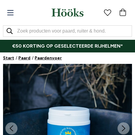
€50 KORTING OP GESELECTEERDE RIJHELMEN*
Start
Paard
Paardenvoer