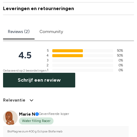
Leveringen en retourneringen
Reviews (2)
Community
5
50%
4.5
4
50%
3
0%
2
0%
1
0%
Gebaseerd op 2 beoordelingen
Schrijf een review
Relevantie
Marie N
Geverifieerde koper
Water filling Racer
BioMagnesium 400 g Eclipse Biofarmab