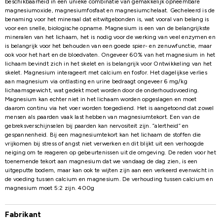
beschikbaarheid in een unieke combinatie van gemakkelijk opneembare
magnesiumoxide, magnesiumfosfaat en magnesiumchelaat. Gecheleerd is de
benaming voor het mineraal dat eitwitgebonden is, wat vooral van belang is
voor een snelle, biologische opname. Magnesium is een van de belangrijkste
mineralen van het lichaam, het is nodig voor de werking van veel enzymen en
is belangrijk voor het behouden van een goede spier- en zenuwfunctie, maar
ook voor het hart en de bloedvaten. Ongeveer 60% van het magnesium in het
lichaam bevindt zich in het skelet en is belangrijk voor Ontwikkeling van het
skelet. Magnesium interageert met calcium en fosfor. Het dagelijkse verlies
aan magnesium via ontlasting en urine bedraagt ​​ongeveer 6 mg/kg
lichaamsgewicht, wat gedekt moet worden door de onderhoudsvoeding.
Magnesium kan echter niet in het lichaam worden opgeslagen en moet
daarom continu via het voer worden toegediend. Het is aangetoond dat zowel
mensen als paarden vaak last hebben van magnesiumtekort. Een van de
gebreksverschijnselen bij paarden kan nervositeit zijn. ”alertheid” en
gespannenheid. Bij een magnesiumtekort kan het lichaam de stoffen die
vrijkomen bij stress of angst niet verwerken en dit blijkt uit een verhoogde
neiging om te reageren op gebeurtenissen uit de omgeving. De reden voor het
toenemende tekort aan magnesium dat we vandaag de dag zien, is een
uitgeputte bodem, maar kan ook te wijten zijn aan een verkeerd evenwicht in
de voeding tussen calcium en magnesium. De verhouding tussen calcium en
magnesium moet 5:2 zijn. 400g
Fabrikant