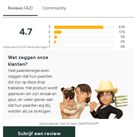
Reviews (42)
Community
5
81%
4.7
4
12%
3
5%
2
2%
1
0%
Gebaseerd op 42 beoordelingen
Wat zeggen onze
klanten?
Veel paardeneigenaren
zeggen dat hun paarden
dol zijn op deze drop
traktaties. Het product wordt
geprezen om zijn smaak en
geur, en velen geven aan
dat hun paarden erg blij
worden als ze ze krijgen.
Samengevat met AI door GAMIFIERA.®
Schrijf een review