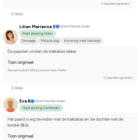
7 maanden geleden
0 likes
Lilian Marianne E
Geverifieerde koper
Field plowing Hiker
Dressage
Midsize dog
Korsning med halvblod
Compete on hobby-level
De paarden vinden de traktaties lekker
Toon origineel
Paardensnacks 500 g Licorice Snax Hööks
11 maanden geleden
0 likes
Eva B
Geverifieerde koper
Hoof picking Contender
Het paard is erg tevreden met de traktaties en de dochter met de 
borstel 😅👍
Toon origineel