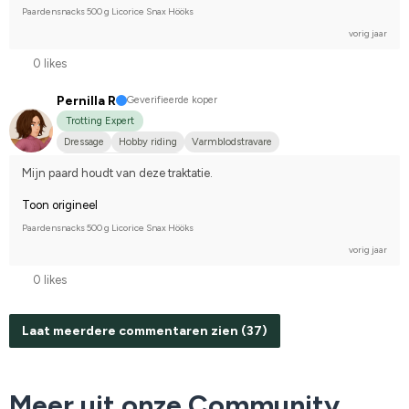
Paardensnacks 500 g Licorice Snax Hööks
vorig jaar
0 likes
Pernilla R
Geverifieerde koper
Trotting Expert
Dressage
Hobby riding
Varmblodstravare
Compete on hobby-level
Mijn paard houdt van deze traktatie.
Toon origineel
Paardensnacks 500 g Licorice Snax Hööks
vorig jaar
0 likes
Laat meerdere commentaren zien (37)
Meer uit onze Community