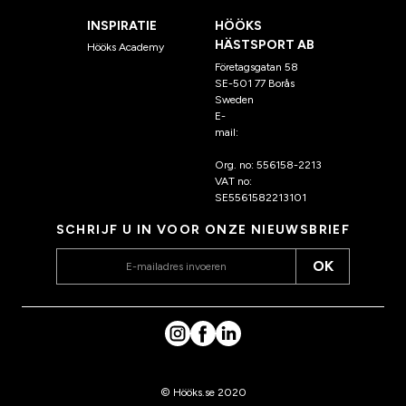
INSPIRATIE
HÖÖKS
HÄSTSPORT AB
Hööks Academy
Företagsgatan 58
SE-501 77 Borås
Sweden
E-
mail:
klantenservice@hoo
ks.nl
Org. no: 556158-2213
VAT no:
SE5561582213101
SCHRIJF U IN VOOR ONZE NIEUWSBRIEF
OK
© Hööks.se 2020