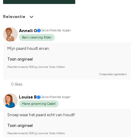
Relevantie
Anneli G
Geverifieerde koper
Barn cleaning Rider
Mijn paard houdt ervan.
Toon origineel
Paardensnacks 500 g Licorice Snax Hööks
3 maanden geleden
0 likes
Louise B
Geverifieerde koper
Mane grooming Cadet
Snoep waar het paard echt van houdt!
Toon origineel
Paardensnacks 500 g Licorice Snax Hööks