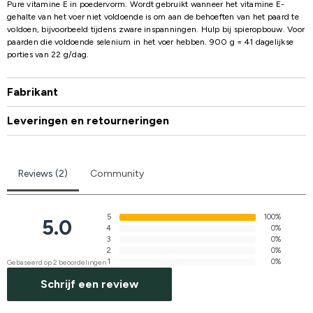
Pure vitamine E in poedervorm. Wordt gebruikt wanneer het vitamine E-
gehalte van het voer niet voldoende is om aan de behoeften van het paard te
voldoen, bijvoorbeeld tijdens zware inspanningen. Hulp bij spieropbouw. Voor
paarden die voldoende selenium in het voer hebben. 900 g = 41 dagelijkse
porties van 22 g/dag.
Fabrikant
Leveringen en retourneringen
Reviews (2)
Community
5
100%
5.0
4
0%
3
0%
2
0%
1
0%
Gebaseerd op 2 beoordelingen
Schrijf een review