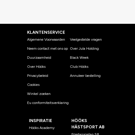
KLANTENSERVICE
Algemene Voorwaarden
Veelgestelde vragen
Neem contact met ons op
Over Jula Holding
Duurzaamheid
Black Week
Over Hööks
Club Hööks
Privacybeleid
Annuleer bestelling
Cookies
Winkel zoeken
Eu conformiteitsverklaring
INSPIRATIE
HÖÖKS
HÄSTSPORT AB
Hööks Academy
Företagsgatan 58