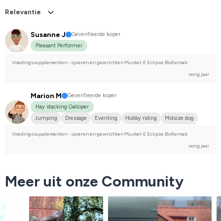
Relevantie
Susanne J
Geverifieerde koper
Pleasant Performer
Voedingssupplementen - spieren en gewrichten Muskel-E Eclipse Biofarmab
vorig jaar
Marion M
Geverifieerde koper
Hay stacking Galloper
Jumping
Dressage
Eventing
Hobby riding
Midsize dog
Engelskt fullblod
Svenskt varmblod (SWB)
I do not compete
Voedingssupplementen - spieren en gewrichten Muskel-E Eclipse Biofarmab
vorig jaar
Meer uit onze Community