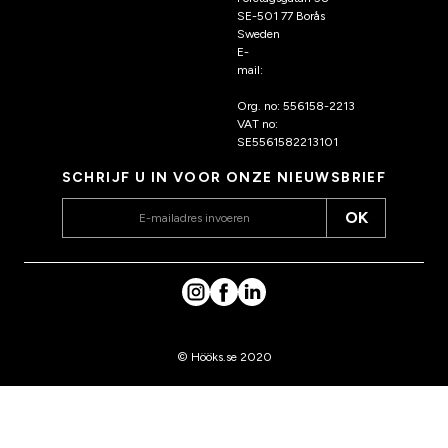
SE-501 77 Borås
Sweden
E-
mail:
klantenservice@hoo
ks.nl
Org. no: 556158-2213
VAT no:
SE5561582213101
SCHRIJF U IN VOOR ONZE NIEUWSBRIEF
OK
© Hööks.se 2020