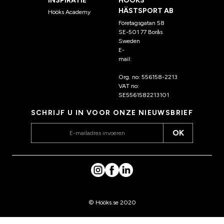
INSPIRATIE
HÖÖKS
HÄSTSPORT AB
Hööks Academy
Företagsgatan 58
SE-501 77 Borås
Sweden
E-
mail:
klantenservice@hoo
ks.nl
Org. no: 556158-2213
VAT no:
SE5561582213101
SCHRIJF U IN VOOR ONZE NIEUWSBRIEF
OK
© Hööks.se 2020