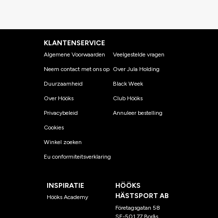
KLANTENSERVICE
Algemene Voorwaarden
Veelgestelde vragen
Neem contact met ons op
Over Jula Holding
Duurzaamheid
Black Week
Over Hööks
Club Hööks
Privacybeleid
Annuleer bestelling
Cookies
Winkel zoeken
Eu conformiteitsverklaring
INSPIRATIE
HÖÖKS
HÄSTSPORT AB
Hööks Academy
Företagsgatan 58
SE-501 77 Borås