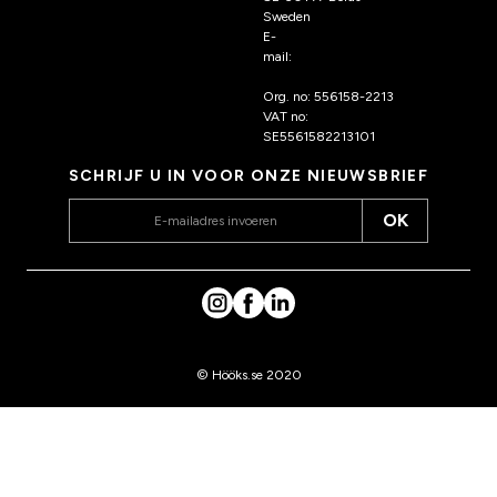
Sweden
E-
mail:
klantenservice@hoo
ks.nl
Org. no: 556158-2213
VAT no:
SE5561582213101
SCHRIJF U IN VOOR ONZE NIEUWSBRIEF
OK
© Hööks.se 2020