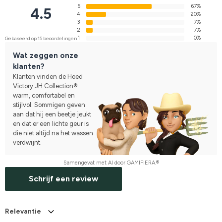
5
67%
4.5
4
20%
3
7%
2
7%
1
0%
Gebaseerd op 15 beoordelingen
Wat zeggen onze
klanten?
Klanten vinden de Hoed
Victory JH Collection®
warm, comfortabel en
stijlvol. Sommigen geven
aan dat hij een beetje jeukt
en dat er een lichte geur is
die niet altijd na het wassen
verdwijnt.
Samengevat met AI door GAMIFIERA.®
Schrijf een review
Relevantie