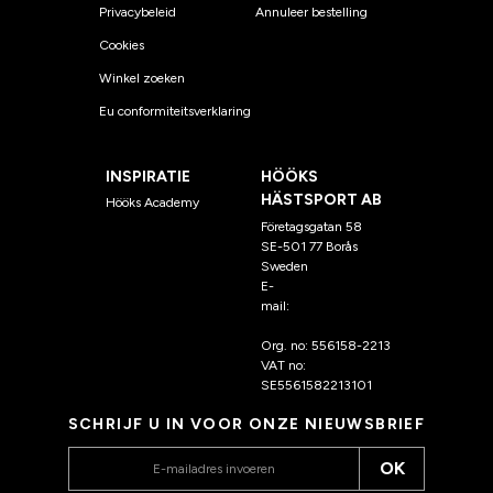
Privacybeleid
Annuleer bestelling
Cookies
Winkel zoeken
Eu conformiteitsverklaring
INSPIRATIE
HÖÖKS
HÄSTSPORT AB
Hööks Academy
Företagsgatan 58
SE-501 77 Borås
Sweden
E-
mail:
klantenservice@hoo
ks.nl
Org. no: 556158-2213
VAT no:
SE5561582213101
SCHRIJF U IN VOOR ONZE NIEUWSBRIEF
OK