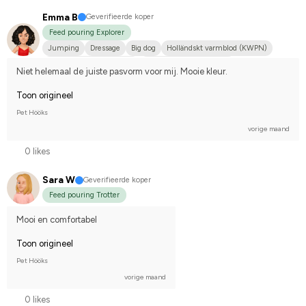
Emma B
Geverifieerde koper
Feed pouring Explorer
Jumping
Dressage
Big dog
Holländskt varmblod (KWPN)
Svenskt varmblod (SWB)
Compete on hobby-level
Niet helemaal de juiste pasvorm voor mij. Mooie kleur.
Toon origineel
Pet Hööks
vorige maand
0 likes
Sara W
Geverifieerde koper
Feed pouring Trotter
Mooi en comfortabel
Toon origineel
Pet Hööks
vorige maand
0 likes