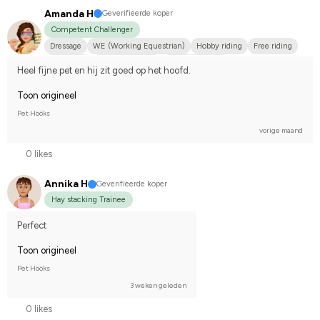
Amanda H
Geverifieerde koper
Competent Challenger
Dressage
WE (Working Equestrian)
Hobby riding
Free riding
Small dog
Shetlandsponny
Dansk varmblod
Heel fijne pet en hij zit goed op het hoofd.
Compete on hobby-level
Toon origineel
Pet Hööks
vorige maand
0 likes
Annika H
Geverifieerde koper
Hay stacking Trainee
Perfect
Toon origineel
Pet Hööks
3 weken geleden
0 likes