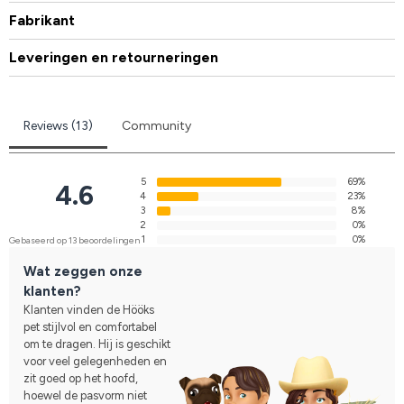
Fabrikant
Leveringen en retourneringen
Reviews (13)
Community
5
69%
4.6
4
23%
3
8%
2
0%
1
0%
Gebaseerd op 13 beoordelingen
Wat zeggen onze
klanten?
Klanten vinden de Hööks
pet stijlvol en comfortabel
om te dragen. Hij is geschikt
voor veel gelegenheden en
zit goed op het hoofd,
hoewel de pasvorm niet