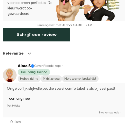
voor iedereen perfect is. De
kleur wordt ook
gewaardeerd.
Samengevat met AI door GAMIFIERA.®
Schrijf een review
Relevantie
Alma S
Geverifieerde koper
Trail riding Trainee
Hobby riding
Midsize dog
Nordsvensk brukshäst
I do not compete
Ongelooflijk stijlvolle pet die zowel comfortabel is als bij veel past!
Toon origineel
Pet Hööks
3 weken geleden
0 likes