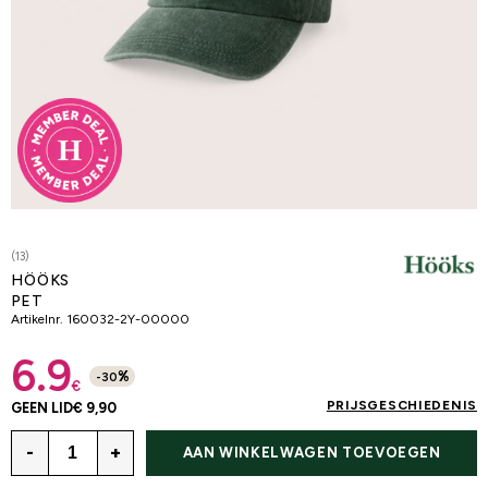
(13)
HÖÖKS
PET
Artikelnr.
160032-2Y-00000
6.9
%
-
30
€
PRIJSGESCHIEDENIS
GEEN LID
€ 9,90
-
+
AAN WINKELWAGEN TOEVOEGEN