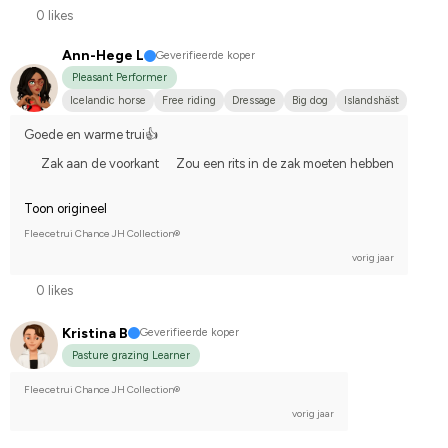
0 likes
Ann-Hege L
Geverifieerde koper
Pleasant Performer
Icelandic horse
Free riding
Dressage
Big dog
Islandshäst
Goede en warme trui👍
Zak aan de voorkant
Zou een rits in de zak moeten hebben
Toon origineel
Fleecetrui Chance JH Collection®
vorig jaar
0 likes
Kristina B
Geverifieerde koper
Pasture grazing Learner
Fleecetrui Chance JH Collection®
vorig jaar