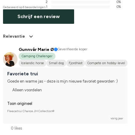
2
0%
1
0%
Gebaseerd op 6 beoordelingen
Schrijf een review
Relevantie
Gunnvår Marie Ø
Geverifieerde koper
Camping Challenger
Icelandic horse
Small dog
Fjordhäst
Compete on hobby-level
Favoriete trui
Goede en warme jas - deze is mijn nieuwe favoriet geworden :)
Alleen voordelen
Toon origineel
Fleecetrui Chance JH Collection®
vorig jaar
0 likes