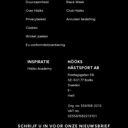
Duurzaamheid
Black Week
Over Hööks
Club Hööks
Privacybeleid
Annuleer bestelling
Cookies
Winkel zoeken
Eu conformiteitsverklaring
INSPIRATIE
HÖÖKS
HÄSTSPORT AB
Hööks Academy
Företagsgatan 58
SE-501 77 Borås
Sweden
E-
mail:
klantenservice@hoo
ks.nl
Org. no: 556158-2213
VAT no:
SE5561582213101
SCHRIJF U IN VOOR ONZE NIEUWSBRIEF