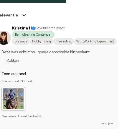
elevantie
Kristina H
Geverifieerde koper
Barn cleaning Contender
Dressage
Hobby riding
Free riding
WE (Working Equestrian)
Small dog
Varmblodstravare
I do not compete
Deze was echt mooi, goede geborstelde binnenkant
Zakken
Toon origineel
Ervaren maat: Normaal
Fleecetrui Howard Fairfield®
vorig jaar