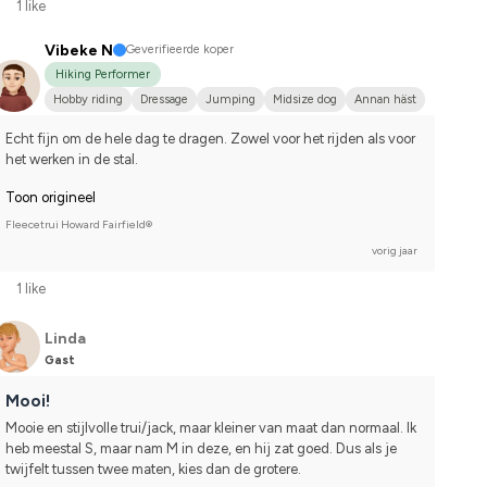
1 like
Vibeke N
Geverifieerde koper
Hiking Performer
Hobby riding
Dressage
Jumping
Midsize dog
Annan häst
Echt fijn om de hele dag te dragen. Zowel voor het rijden als voor 
het werken in de stal.
Toon origineel
Fleecetrui Howard Fairfield®
vorig jaar
1 like
Linda
Gast
Mooi!
Mooie en stijlvolle trui/jack, maar kleiner van maat dan normaal. Ik 
heb meestal S, maar nam M in deze, en hij zat goed. Dus als je 
twijfelt tussen twee maten, kies dan de grotere.