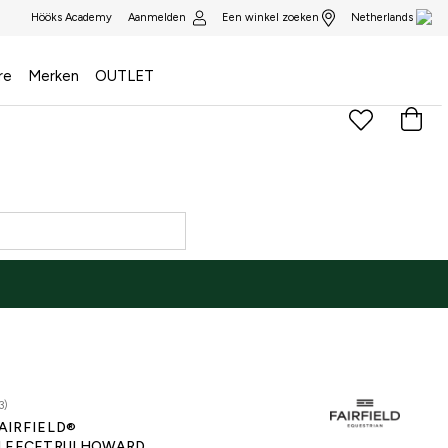
Aanmelden
Een winkel zoeken
Hööks Academy
Netherlands
re
Merken
OUTLET
3)
AIRFIELD®
LEECETRUI HOWARD