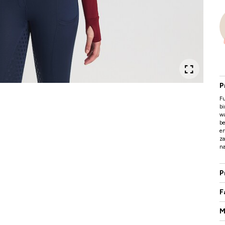
P
Fu
bi
wa
be
er
za
na
P
F
M