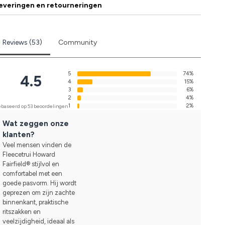
everingen en retourneringen
Reviews (53)
Community
5
74%
4.5
4
15%
3
6%
2
4%
1
2%
baseerd op 53 beoordelingen
Wat zeggen onze
klanten?
Veel mensen vinden de
Fleecetrui Howard
Fairfield® stijlvol en
comfortabel met een
goede pasvorm. Hij wordt
geprezen om zijn zachte
binnenkant, praktische
ritszakken en
veelzijdigheid, ideaal als