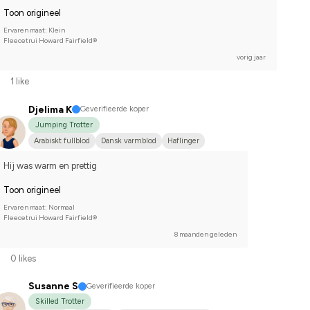
Toon origineel
Ervaren maat: Klein
Fleecetrui Howard Fairfield®
vorig jaar
1 like
Djelima K
Geverifieerde koper
Jumping Trotter
Arabiskt fullblod
Dansk varmblod
Haflinger
Hij was warm en prettig
Toon origineel
Ervaren maat: Normaal
Fleecetrui Howard Fairfield®
8 maanden geleden
0 likes
Susanne S
Geverifieerde koper
Skilled Trotter