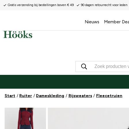
Gratis verzending bij bestellingen boven € 49
90 dagen retourrecht voor leden
Nieuws
Member Dea
Start
Ruiter
Dameskleding
Rijsweaters
Fleecetruien