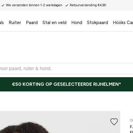
We verzenden binnen 1-2 werkdagen
Retourverzending €4,90
ls
Ruiter
Paard
Stal en veld
Hond
Stokpaard
Hööks Ca
€50 KORTING OP GESELECTEERDE RIJHELMEN*
(5
F
F