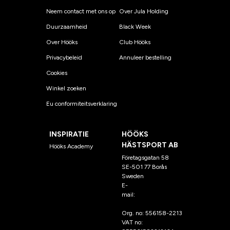
Neem contact met ons op
Over Jula Holding
Duurzaamheid
Black Week
Over Hööks
Club Hööks
Privacybeleid
Annuleer bestelling
Cookies
Winkel zoeken
Eu conformiteitsverklaring
INSPIRATIE
HÖÖKS
HÄSTSPORT AB
Hööks Academy
Företagsgatan 58
SE-501 77 Borås
Sweden
E-
mail:
klantenservice@hoo
ks.nl
Org. no: 556158-2213
VAT no: