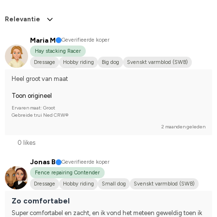
Relevantie
Maria M
Geverifieerde koper
Hay stacking Racer
Dressage
Hobby riding
Big dog
Svenskt varmblod (SWB)
I do not compete
Heel groot van maat
Toon origineel
Ervaren maat: Groot
Gebreide trui Ned CRW®
2 maanden geleden
0 likes
Jonas B
Geverifieerde koper
Fence repairing Contender
Dressage
Hobby riding
Small dog
Svenskt varmblod (SWB)
Compete on hobby-level
Zo comfortabel
Super comfortabel en zacht, en ik vond het meteen geweldig toen ik 