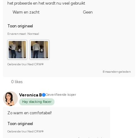
het probeerde en het wordt nu veel gebruikt
Warm en zacht
Geen
Toon origineel
Ervaren maat: Normaal
Gebreide trui Ned CRW®
8 maanden geleden
0 likes
Veronica B
Geverifieerde koper
Hay stacking Racer
Zo warm en comfortabel!
Toon origineel
Gebreide trui Ned CRW®