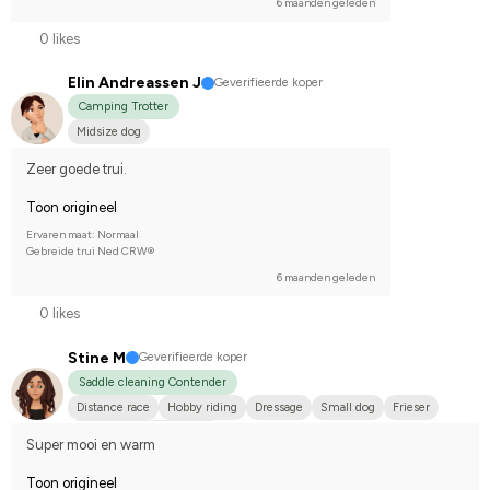
6 maanden geleden
0 likes
Elin Andreassen J
Geverifieerde koper
Camping Trotter
Midsize dog
Zeer goede trui.
Toon origineel
Ervaren maat: Normaal
Gebreide trui Ned CRW®
6 maanden geleden
0 likes
Stine M
Geverifieerde koper
Saddle cleaning Contender
Distance race
Hobby riding
Dressage
Small dog
Frieser
Compete on hobby-level
Super mooi en warm
Toon origineel