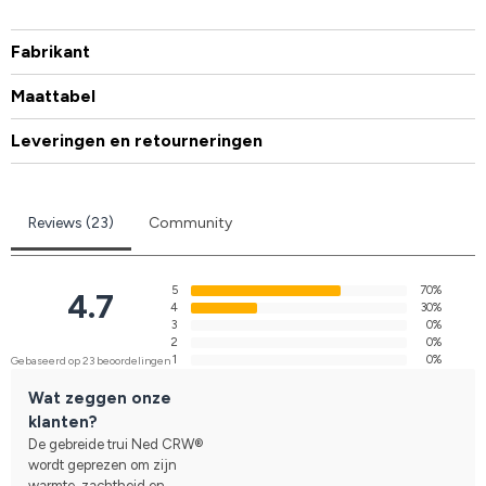
Fabrikant
Maattabel
Leveringen en retourneringen
Reviews (23)
Community
5
70%
4.7
4
30%
3
0%
2
0%
1
0%
Gebaseerd op 23 beoordelingen
Wat zeggen onze
klanten?
De gebreide trui Ned CRW®
wordt geprezen om zijn
warmte, zachtheid en