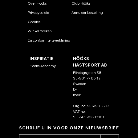
Over Hööks
Club Hööks
Privacybeleid
Annuleer bestelling
Cookies
Winkel zoeken
Eu conformiteitsverklaring
INSPIRATIE
HÖÖKS
HÄSTSPORT AB
Hööks Academy
Företagsgatan 58
SE-501 77 Borås
Sweden
E-
mail:
klantenservice@hoo
ks.nl
Org. no: 556158-2213
VAT no:
SE5561582213101
SCHRIJF U IN VOOR ONZE NIEUWSBRIEF