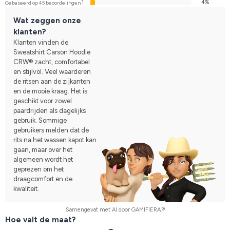
1
4%
Gebaseerd op 45 beoordelingen
Wat zeggen onze
klanten?
Klanten vinden de
Sweatshirt Carson Hoodie
CRW® zacht, comfortabel
en stijlvol. Veel waarderen
de ritsen aan de zijkanten
en de mooie kraag. Het is
geschikt voor zowel
paardrijden als dagelijks
gebruik. Sommige
gebruikers melden dat de
rits na het wassen kapot kan
gaan, maar over het
algemeen wordt het
geprezen om het
draagcomfort en de
kwaliteit.
Samengevat met AI door GAMIFIERA.®
Hoe valt de maat?