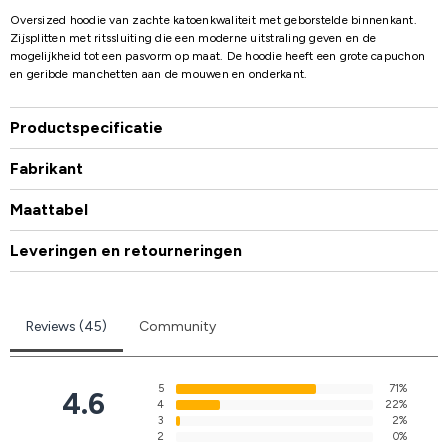
Oversized hoodie van zachte katoenkwaliteit met geborstelde binnenkant.
Zijsplitten met ritssluiting die een moderne uitstraling geven en de
mogelijkheid tot een pasvorm op maat. De hoodie heeft een grote capuchon
en geribde manchetten aan de mouwen en onderkant.
Productspecificatie
Fabrikant
Maattabel
Leveringen en retourneringen
Reviews (45)
Community
5
71%
4.6
4
22%
3
2%
2
0%