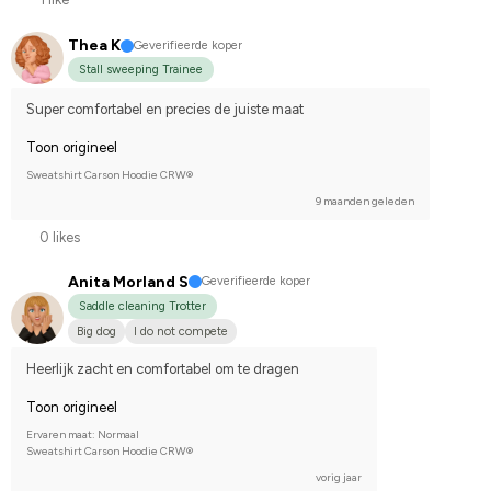
Thea K
Geverifieerde koper
Stall sweeping Trainee
Super comfortabel en precies de juiste maat
Toon origineel
Sweatshirt Carson Hoodie CRW®
9 maanden geleden
0 likes
Anita Morland S
Geverifieerde koper
Saddle cleaning Trotter
Big dog
I do not compete
Heerlijk zacht en comfortabel om te dragen
Toon origineel
Ervaren maat: Normaal
Sweatshirt Carson Hoodie CRW®
vorig jaar