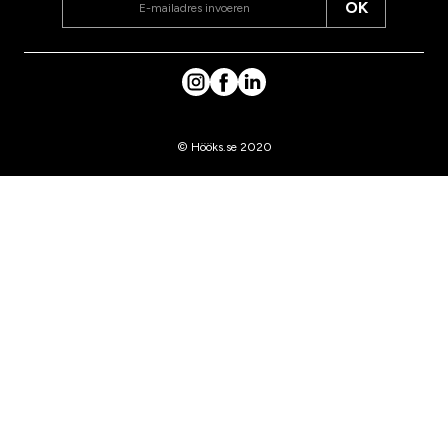
OK
© Hööks.se 2020