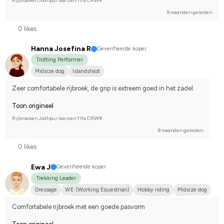
Rijbroeken Jodhpur laarzen Ylfa CRW®
8 maanden geleden
0 likes
Hanna Josefina R
Geverifieerde koper
Trotting Performer
Midsize dog
Islandshäst
Zeer comfortabele rijbroek, de grip is extreem goed in het zadel.
Toon origineel
Rijbroeken Jodhpur laarzen Ylfa CRW®
8 maanden geleden
0 likes
Ewa J
Geverifieerde koper
Trekking Leader
Dressage
WE (Working Equestrian)
Hobby riding
Midsize dog
Annan häst
Svenskt varmblod (SWB)
Varmblodstravare
Comfortabele rijbroek met een goede pasvorm
Compete on hobby-level