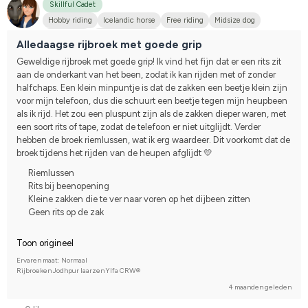
Skillful Cadet
Hobby riding
Icelandic horse
Free riding
Midsize dog
Islandshäst
I do not compete
Alledaagse rijbroek met goede grip
Geweldige rijbroek met goede grip! Ik vind het fijn dat er een rits zit 
aan de onderkant van het been, zodat ik kan rijden met of zonder 
halfchaps. Een klein minpuntje is dat de zakken een beetje klein zijn 
voor mijn telefoon, dus die schuurt een beetje tegen mijn heupbeen 
als ik rijd. Het zou een pluspunt zijn als de zakken dieper waren, met 
een soort rits of tape, zodat de telefoon er niet uitglijdt. Verder 
hebben de broek riemlussen, wat ik erg waardeer. Dit voorkomt dat de 
broek tijdens het rijden van de heupen afglijdt 💛
Riemlussen
Rits bij beenopening
Kleine zakken die te ver naar voren op het dijbeen zitten
Geen rits op de zak
Toon origineel
Ervaren maat: Normaal
Rijbroeken Jodhpur laarzen Ylfa CRW®
4 maanden geleden