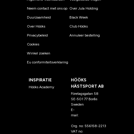
Neem contact met ons op
Over Jula Holding
Duurzaamheid
Black Week
Over Hööks
Club Hööks
Privacybeleid
Annuleer bestelling
Cookies
Winkel zoeken
Eu conformiteitsverklaring
INSPIRATIE
HÖÖKS
HÄSTSPORT AB
Hööks Academy
Företagsgatan 58
SE-501 77 Borås
Sweden
E-
mail:
klantenservice@hoo
ks.nl
Org. no: 556158-2213
VAT no: