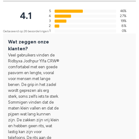
5
46%
4.1
4
27%
3
19%
2
8%
1
0%
Gebaseerd op 26 beoordelingen
Wat zeggen onze
klanten?
Veel gebruikers vinden de
Ridbyxa Jodhpur Ylfa CRW®
comfortabel met een goede
pasvorm en lengte, vooral
voor mensen met lange
benen. De grip in het zadel
wordt geprezen als erg
sterk, soms zelfs iets te sterk.
Sommigen vinden dat de
maten klein vallen en dat de
pijpen wat lang kunnen
zijn. De zakken zijn vrij klein
en hebben geen rits, wat
lastig kan zijn voor
telefoons. De rits aan de