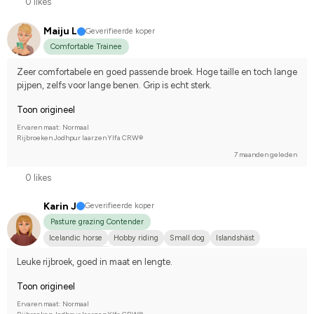
0 likes
Maiju L
Geverifieerde koper
Comfortable Trainee
Zeer comfortabele en goed passende broek. Hoge taille en toch lange 
pijpen, zelfs voor lange benen. Grip is echt sterk.
Toon origineel
Ervaren maat: Normaal
Rijbroeken Jodhpur laarzen Ylfa CRW®
7 maanden geleden
0 likes
Karin J
Geverifieerde koper
Pasture grazing Contender
Icelandic horse
Hobby riding
Small dog
Islandshäst
I do not compete
Leuke rijbroek, goed in maat en lengte.
Toon origineel
Ervaren maat: Normaal