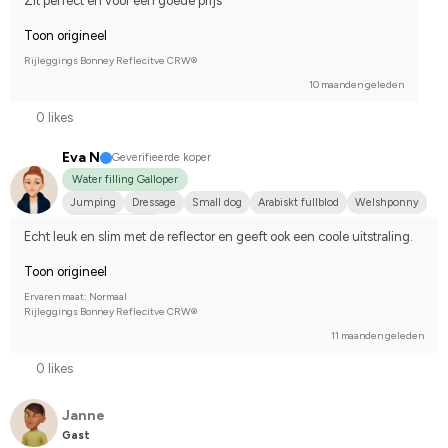
Zit perfect en voor een goede prijs
Toon origineel
Rijleggings Bonney Reflecitve CRW®
10 maanden geleden
0 likes
Eva N
Geverifieerde koper
Water filling Galloper
Jumping
Dressage
Small dog
Arabiskt fullblod
Welshponny
I do not compete
Echt leuk en slim met de reflector en geeft ook een coole uitstraling.
Toon origineel
Ervaren maat: Normaal
Rijleggings Bonney Reflecitve CRW®
11 maanden geleden
0 likes
Janne
Gast