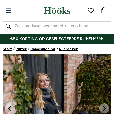
€50 KORTING OP GESELECTEERDE RIJHELMEN*
Start
Ruiter
Dameskleding
Rijbroeken