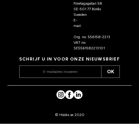
Företagsgatan 58
SE-501 77 Borås
Sweden
E-
mail:
klantenservice@hoo
ks.nl
Org. no: 556158-2213
VAT no:
SE5561582213101
SCHRIJF U IN VOOR ONZE NIEUWSBRIEF
OK
© Hööks.se 2020