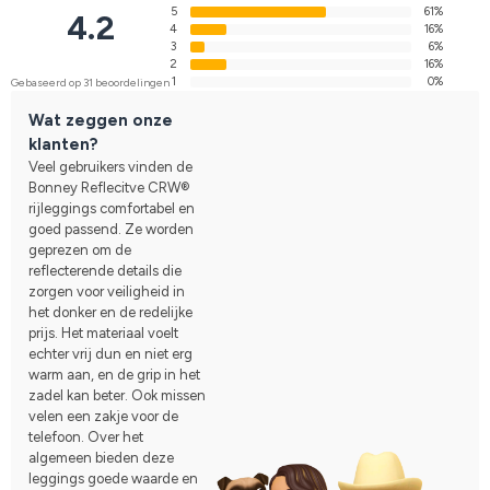
5
61%
4.2
4
16%
3
6%
2
16%
1
0%
Gebaseerd op 31 beoordelingen
Wat zeggen onze
klanten?
Veel gebruikers vinden de
Bonney Reflecitve CRW®
rijleggings comfortabel en
goed passend. Ze worden
geprezen om de
reflecterende details die
zorgen voor veiligheid in
het donker en de redelijke
prijs. Het materiaal voelt
echter vrij dun en niet erg
warm aan, en de grip in het
zadel kan beter. Ook missen
velen een zakje voor de
telefoon. Over het
algemeen bieden deze
leggings goede waarde en