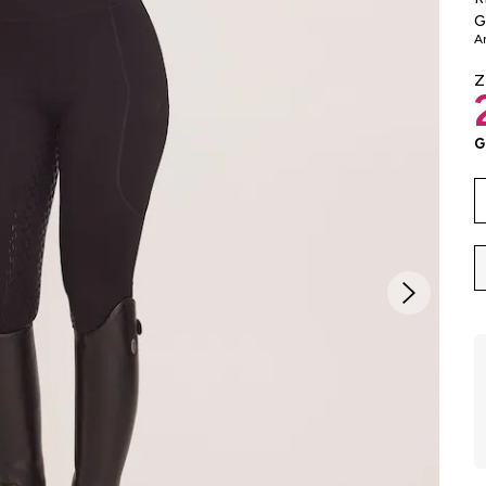
G
Ar
G