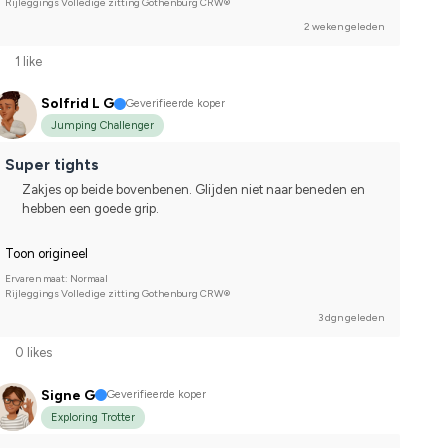
Rijleggings Volledige zitting Gothenburg CRW®
2 weken geleden
1 like
Solfrid L G
Geverifieerde koper
Jumping Challenger
Super tights
Zakjes op beide bovenbenen. Glijden niet naar beneden en
hebben een goede grip.
Toon origineel
Ervaren maat: Normaal
Rijleggings Volledige zitting Gothenburg CRW®
3 dgn geleden
0 likes
Signe G
Geverifieerde koper
Exploring Trotter