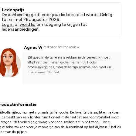
Ledenprijs
De aanbieding geldt voor jou die lid is of lid wordt. Geldig
tot en met 26 augustus 2026.
Log in
of
word lid
om toegang te krijgen tot
ledenaanbiedingen.
Agnes W
Verkozen tot top review
Zit goed in de taille en is rekbaar in de benen. Ik moet 
altijd een paar maten groter nemen bij Hööks 
broeken/leggings, maar deze zijn normaal van maat en 
zitten goed, zelfs als je bredere dijen en smallere taille 
Ervaren maat: Normaal
hebt. Als je tussen 2 maten zit, zou ik de kleinere 
aanraden.
roductinformatie
ijlvolle rijlegging met normale taillehoogte. De kwaliteit is zacht en rekbaar
 gemaakt van een lichter functioneel materiaal dat zeer comfortabel is om
 dragen. Met volledige griplaag voor een zachte zit in het zadel. Twee
aktische zakken voor je mobieltje aan de buitenkant op het dijbeen. Elastiek
deraan de pijpen.