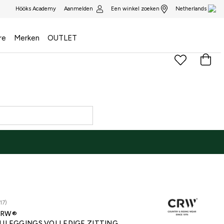
Aanmelden
Een winkel zoeken
Hööks Academy
Netherlands
re
Merken
OUTLET
17)
CRW®
IJLEGGINGS VOLLEDIGE ZITTING