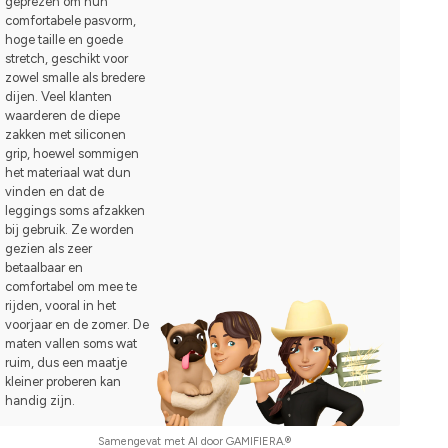
geprezen om hun
comfortabele pasvorm,
hoge taille en goede
stretch, geschikt voor
zowel smalle als bredere
dijen. Veel klanten
waarderen de diepe
zakken met siliconen
grip, hoewel sommigen
het materiaal wat dun
vinden en dat de
leggings soms afzakken
bij gebruik. Ze worden
gezien als zeer
betaalbaar en
comfortabel om mee te
rijden, vooral in het
voorjaar en de zomer. De
maten vallen soms wat
ruim, dus een maatje
kleiner proberen kan
handig zijn.
Samengevat met AI door GAMIFIERA.®