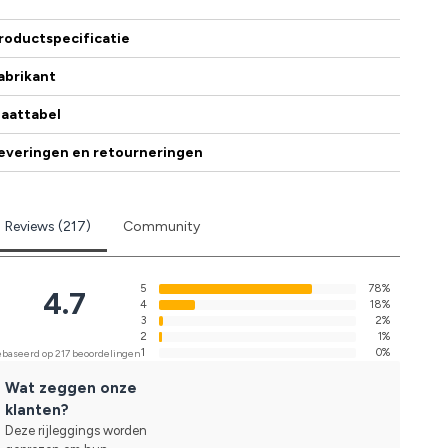
roductspecificatie
abrikant
aattabel
everingen en retourneringen
Reviews (217)
Community
5
78%
4.7
4
18%
3
2%
2
1%
1
0%
baseerd op 217 beoordelingen
Wat zeggen onze
klanten?
Deze rijleggings worden