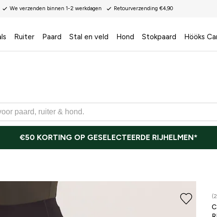
We verzenden binnen 1-2 werkdagen
Retourverzending €4,90
ls
Ruiter
Paard
Stal en veld
Hond
Stokpaard
Hööks Ca
€50 KORTING OP GESELECTEERDE RIJHELMEN*
(2
R