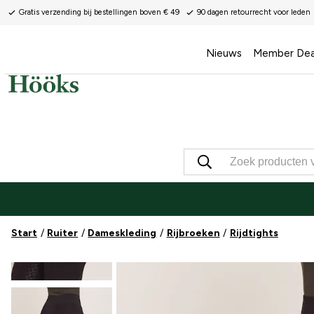
Gratis verzending bij bestellingen boven € 49
90 dagen retourrecht voor leden
Nieuws
Member Dea
Start
Ruiter
Dameskleding
Rijbroeken
Rijdtights