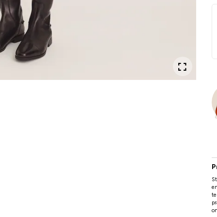
P
St
en
te
pr
on