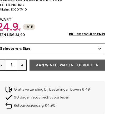
OTHENBURG
tikelnr.
100017-10
ZWART
24.9
-
30
%
€
PRIJSGESCHIEDENIS
EEN LID
€ 34,90
Selecteren: Size
-
+
AAN WINKELWAGEN TOEVOEGEN
Gratis verzending bij bestellingen boven € 49
90 dagen retourrecht voor leden
Retourverzending €4,90