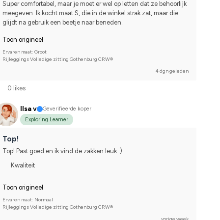
Super comfortabel, maar je moet er wel op letten dat ze behoorlijk 
meegeven. Ik kocht maat S, die in de winkel strak zat, maar die 
glijdt na gebruik een beetje naar beneden.
Toon origineel
Ervaren maat: Groot
Rijleggings Volledige zitting Gothenburg CRW®
4 dgn geleden
0 likes
Ilsa v
Geverifieerde koper
Exploring Learner
Top!
Top! Past goed en ik vind de zakken leuk :)
Kwaliteit
Toon origineel
Ervaren maat: Normaal
Rijleggings Volledige zitting Gothenburg CRW®
vorige week