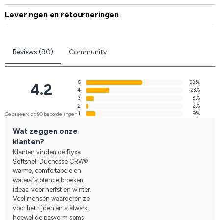
Leveringen en retourneringen
Reviews (90)
Community
5
58%
4.2
4
23%
3
8%
2
2%
1
9%
Gebaseerd op 90 beoordelingen
Wat zeggen onze
klanten?
Klanten vinden de Byxa
Softshell Duchesse CRW®
warme, comfortabele en
waterafstotende broeken,
ideaal voor herfst en winter.
Veel mensen waarderen ze
voor het rijden en stalwerk,
hoewel de pasvorm soms