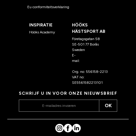
Eu conformiteitsverklaring
INSPIRATIE
HÖÖKS
HÄSTSPORT AB
Hööks Academy
Företagsgatan 58
SE-501 77 Borås
Sweden
E-
mail:
klantenservice@hoo
ks.nl
Org. no: 556158-2213
VAT no:
SE5561582213101
SCHRIJF U IN VOOR ONZE NIEUWSBRIEF
OK