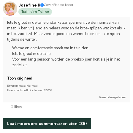
Josefine K
Geverifieerde koper
Trail riding Trainee
Iets te groot in de taille ondanks aanspannen, verder normaal van 
maat. Ik ben vrij lang en helaas worden de broekspijpen wat kort als ik 
in het zadel zit. Maar verder goede en warme broek om in te rijden 
tijdens de winter.
Warme en comfortabele broek om in te rijden
Iets te groot in de taille
Voor een lang persoon worden de broekspijpen kort als je in het
zadel zit
Toon origineel
Ervaren maat: Normaal
Broek Softshell Duchesse CRW®
6 maanden geleden
0 likes
Laat meerdere commentaren zien (85)