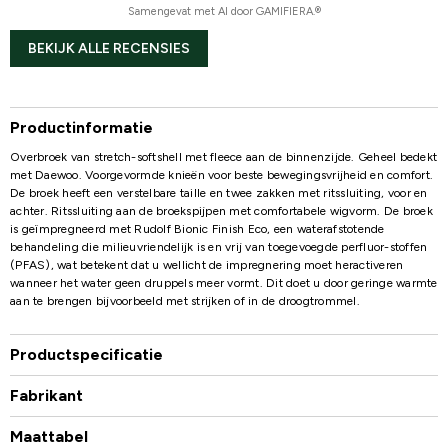
Samengevat met AI door GAMIFIERA.®
BEKIJK ALLE RECENSIES
Productinformatie
Overbroek van stretch-softshell met fleece aan de binnenzijde. Geheel bedekt
met Daewoo. Voorgevormde knieën voor beste bewegingsvrijheid en comfort.
De broek heeft een verstelbare taille en twee zakken met ritssluiting, voor en
achter. Ritssluiting aan de broekspijpen met comfortabele wigvorm. De broek
is geïmpregneerd met Rudolf Bionic Finish Eco, een waterafstotende
behandeling die milieuvriendelijk is en vrij van toegevoegde perfluor-stoffen
(PFAS), wat betekent dat u wellicht de impregnering moet heractiveren
wanneer het water geen druppels meer vormt. Dit doet u door geringe warmte
aan te brengen bijvoorbeeld met strijken of in de droogtrommel.
Productspecificatie
Fabrikant
Maattabel