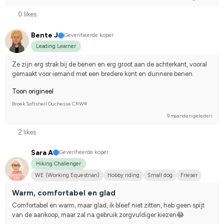
0 likes
Bente J
Geverifieerde koper
Leading Learner
Ze zijn erg strak bij de benen en erg groot aan de achterkant, vooral 
gemaakt voor iemand met een bredere kont en dunnere benen.
Toon origineel
Broek Softshell Duchesse CRW®
9 maanden geleden
2 likes
Sara A
Geverifieerde koper
Hiking Challenger
WE (Working Equestrian)
Hobby riding
Small dog
Frieser
I do not compete
Warm, comfortabel en glad
Comfortabel en warm, maar glad, ik bleef niet zitten, heb geen spijt 
van de aankoop, maar zal na gebruik zorgvuldiger kiezen😂