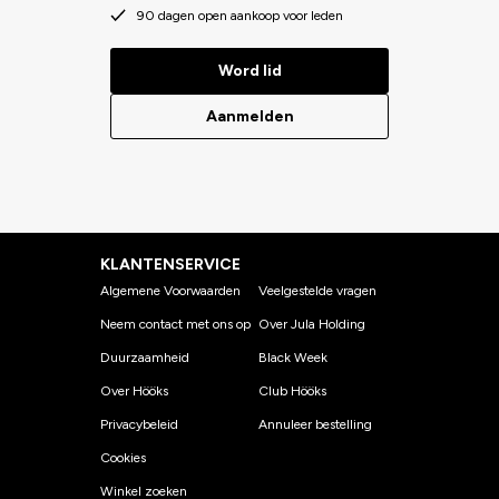
90 dagen open aankoop voor leden
Word lid
Aanmelden
KLANTENSERVICE
Algemene Voorwaarden
Veelgestelde vragen
Neem contact met ons op
Over Jula Holding
Duurzaamheid
Black Week
Over Hööks
Club Hööks
Privacybeleid
Annuleer bestelling
Cookies
Winkel zoeken