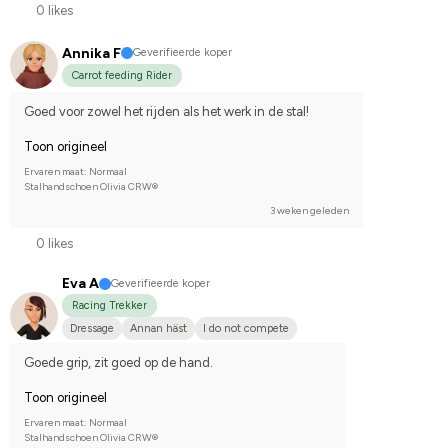
0 likes
Annika F
Geverifieerde koper
Carrot feeding Rider
Goed voor zowel het rijden als het werk in de stal!
Toon origineel
Ervaren maat: Normaal
Stalhandschoen Olivia CRW®
3 weken geleden
0 likes
Eva A
Geverifieerde koper
Racing Trekker
Dressage
Annan häst
I do not compete
Goede grip, zit goed op de hand.
Toon origineel
Ervaren maat: Normaal
Stalhandschoen Olivia CRW®