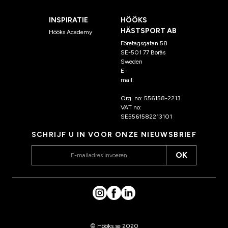
INSPIRATIE
HÖÖKS
HÄSTSPORT AB
Hööks Academy
Företagsgatan 58
SE-501 77 Borås
Sweden
E-
mail:
klantenservice@hoo
ks.nl
Org. no: 556158-2213
VAT no:
SE5561582213101
SCHRIJF U IN VOOR ONZE NIEUWSBRIEF
OK
© Hööks.se 2020