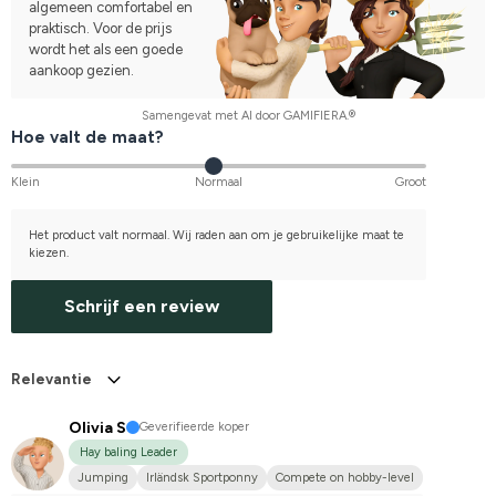
algemeen comfortabel en
praktisch. Voor de prijs
wordt het als een goede
aankoop gezien.
Samengevat met AI door GAMIFIERA.®
Hoe valt de maat?
Klein
Normaal
Groot
Het product valt normaal. Wij raden aan om je gebruikelijke maat te
kiezen.
Schrijf een review
Relevantie
Olivia S
Geverifieerde koper
Hay baling Leader
Jumping
Irländsk Sportponny
Compete on hobby-level