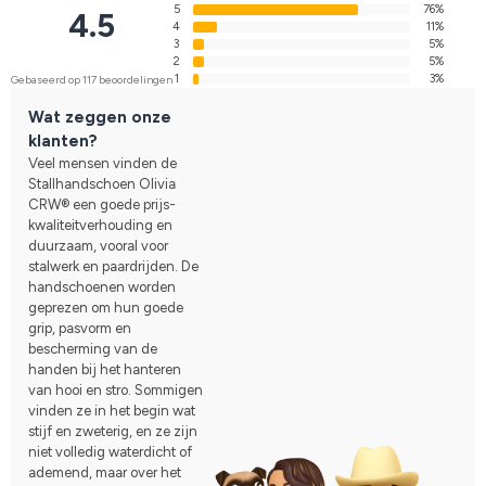
5
76%
4.5
4
11%
3
5%
2
5%
1
3%
Gebaseerd op 117 beoordelingen
Wat zeggen onze
klanten?
Veel mensen vinden de
Stallhandschoen Olivia
CRW® een goede prijs-
kwaliteitverhouding en
duurzaam, vooral voor
stalwerk en paardrijden. De
handschoenen worden
geprezen om hun goede
grip, pasvorm en
bescherming van de
handen bij het hanteren
van hooi en stro. Sommigen
vinden ze in het begin wat
stijf en zweterig, en ze zijn
niet volledig waterdicht of
ademend, maar over het