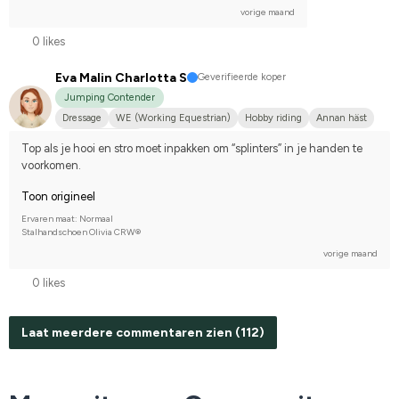
vorige maand
0 likes
Eva Malin Charlotta S
Geverifieerde koper
Jumping Contender
Dressage
WE (Working Equestrian)
Hobby riding
Annan häst
I do not compete
Top als je hooi en stro moet inpakken om “splinters” in je handen te 
voorkomen.
Toon origineel
Ervaren maat: Normaal
Stalhandschoen Olivia CRW®
vorige maand
0 likes
Laat meerdere commentaren zien (112)