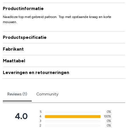
Productinformatie
Naadloze top met gebreid patroon. Top met opstaande kraag en korte
mouwen.
Productspecificatie
Fabrikant
Maattabel
Leveringen en retourneringen
Reviews (1)
Community
5
0%
4.0
4
100%
3
0%
2
0%