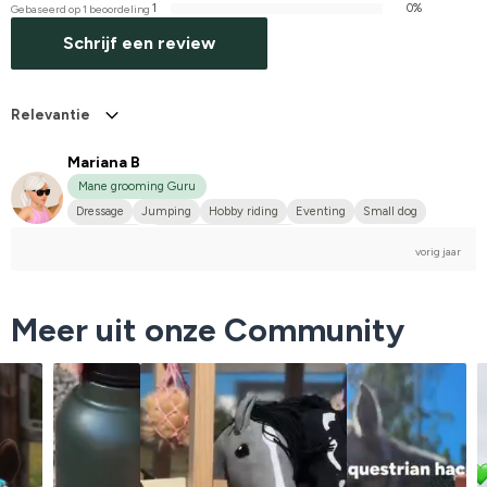
1
0%
Gebaseerd op 1 beoordeling
Schrijf een review
Relevantie
Mariana B
Mane grooming Guru
Dressage
Jumping
Hobby riding
Eventing
Small dog
Annan häst
Compete on hobby-level
vorig jaar
Meer uit onze Community