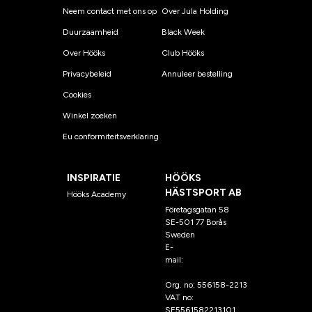
Neem contact met ons op
Over Jula Holding
Duurzaamheid
Black Week
Over Hööks
Club Hööks
Privacybeleid
Annuleer bestelling
Cookies
Winkel zoeken
Eu conformiteitsverklaring
INSPIRATIE
HÖÖKS
HÄSTSPORT AB
Hööks Academy
Företagsgatan 58
SE-501 77 Borås
Sweden
E-
mail:
klantenservice@hoo
ks.nl
Org. no: 556158-2213
VAT no:
SE5561582213101