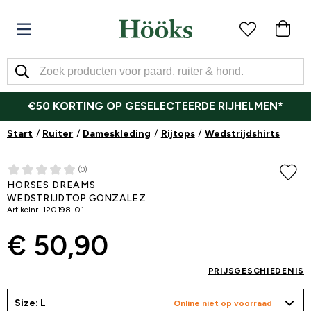
€50 KORTING OP GESELECTEERDE RIJHELMEN*
Start
Ruiter
Dameskleding
Rijtops
Wedstrijdshirts
(0)
HORSES DREAMS
WEDSTRIJDTOP GONZALEZ
Artikelnr.
120198-01
€ 50,90
PRIJSGESCHIEDENIS
Size: L
Online niet op voorraad