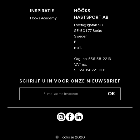
INSPIRATIE
HÖÖKS
HÄSTSPORT AB
Hööks Academy
Företagsgatan 58
SE-501 77 Borås
Sweden
E-
mail:
klantenservice@hoo
ks.nl
Org. no: 556158-2213
VAT no:
SE5561582213101
SCHRIJF U IN VOOR ONZE NIEUWSBRIEF
OK
© Hööks.se 2020