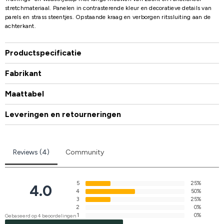
stretchmateriaal. Panelen in contrasterende kleur en decoratieve details van
parels en strass steentjes. Opstaande kraag en verborgen ritssluiting aan de
achterkant.
Productspecificatie
Fabrikant
Maattabel
Leveringen en retourneringen
Reviews (4)
Community
5
25%
4.0
4
50%
3
25%
2
0%
1
0%
Gebaseerd op 4 beoordelingen