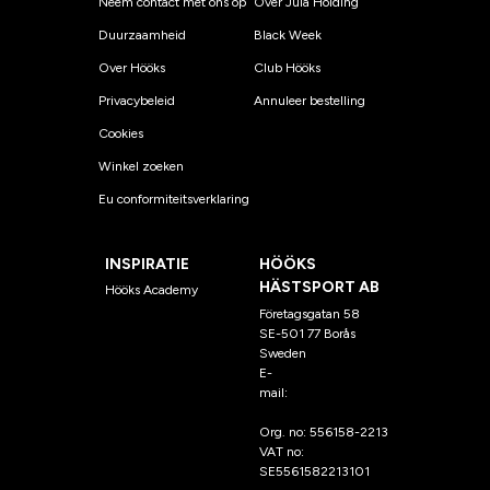
Neem contact met ons op
Over Jula Holding
Duurzaamheid
Black Week
Over Hööks
Club Hööks
Privacybeleid
Annuleer bestelling
Cookies
Winkel zoeken
Eu conformiteitsverklaring
INSPIRATIE
HÖÖKS
HÄSTSPORT AB
Hööks Academy
Företagsgatan 58
SE-501 77 Borås
Sweden
E-
mail:
klantenservice@hoo
ks.nl
Org. no: 556158-2213
VAT no:
SE5561582213101