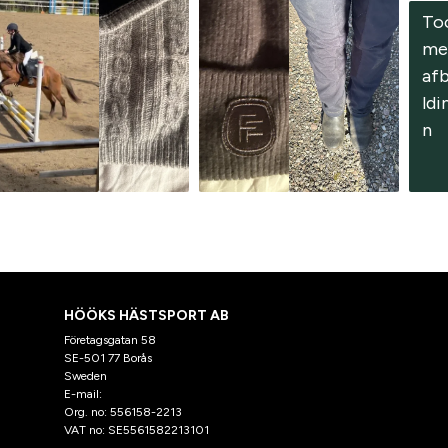
To
me
af
ldi
n
HÖÖKS HÄSTSPORT AB
Företagsgatan 58
SE-501 77 Borås
Sweden
E-mail:
klantenservice@hooks.nl
Org. no: 556158-2213
VAT no: SE5561582213101