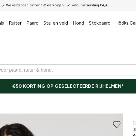
We verzenden binnen 1-2 werkdagen
Retourverzending €4,90
ls
Ruiter
Paard
Stal en veld
Hond
Stokpaard
Hööks Ca
€50 KORTING OP GESELECTEERDE RIJHELMEN*
(6
J
W