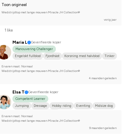
Toon origineel
Wedstrijdtop met lange mouwen Miracle JH Collection®
vorig jaar
1 like
Maria L
Geverifieerde koper
Manouvering Challenger
Engelskt fullblod
Fjordhäst
Korsning med halvblod
Tinker
Annan häst
Svenskt varmblod (SWB)
Ervaren maat: Normaal
Wedstrijdtop met lange mouwen Miracle JH Collection®
4 maanden geleden
Elsa T
Geverifieerde koper
Competent Learner
Jumping
Dressage
Hobby riding
Eventing
Midsize dog
Compete on advanced-level
Ervaren maat: Normaal
Wedstrijdtop met lange mouwen Miracle JH Collection®
9 maanden geleden