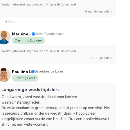
Wedstrijdtop met lange mouwen Miracle JH Collection®
9 maanden geleden
0 likes
Marléne J
Geverifieerde koper
Charming Explorer
Wedstrijdtop met lange mouwen Miracle JH Collection®
20 uur geleden
Pauliina L
Geverifieerde koper
Trotting Cadet
Langarmige wedstrijdshirt
Goed warm, zacht wedstrijdshirt voor koelere 
weersomstandigheden.
De witte voorkant is groot genoeg en lijkt precies op een shirt. Het 
is precies zichtbaar onder de wedstrijdjas. Ik hoop op een 
vergelijkbare zomer versie van het shirt. Dus een donkerblauwe t-
shirt met een witte voorkant.