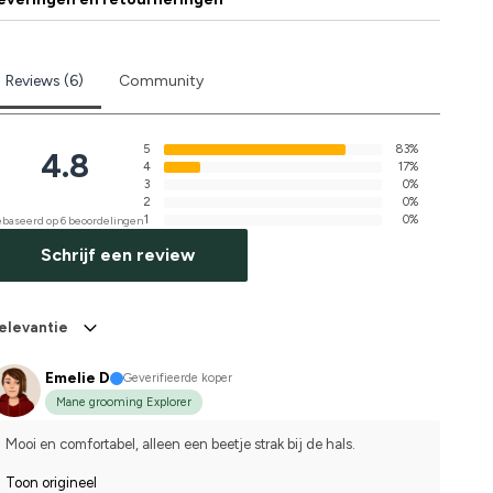
Reviews (6)
Community
5
83%
4.8
4
17%
3
0%
2
0%
1
0%
baseerd op 6 beoordelingen
Schrijf een review
elevantie
Emelie D
Geverifieerde koper
Mane grooming Explorer
Mooi en comfortabel, alleen een beetje strak bij de hals.
Toon origineel