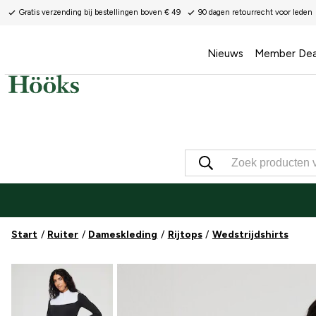
Gratis verzending bij bestellingen boven € 49
90 dagen retourrecht voor leden
Nieuws
Member Dea
Start
Ruiter
Dameskleding
Rijtops
Wedstrijdshirts