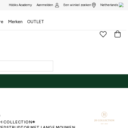
Aanmelden
Een winkel zoeken
Hööks Academy
Netherlands
re
Merken
OUTLET
)
H COLLECTION®
EDSTRIJDTOP MET LANGE MOUWEN