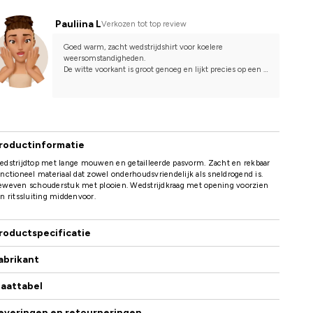
Pauliina L
Verkozen tot top review
Goed warm, zacht wedstrijdshirt voor koelere 
weersomstandigheden.
De witte voorkant is groot genoeg en lijkt precies op een 
shirt. Het is precies zichtbaar onder de wedstrijdjas. Ik 
hoop op een vergelijkbare zomer versie van het shirt. Dus 
een donkerblauwe t-shirt met een witte voorkant.
roductinformatie
edstrijdtop met lange mouwen en getailleerde pasvorm. Zacht en rekbaar
nctioneel materiaal dat zowel onderhoudsvriendelijk als sneldrogend is.
eweven schouderstuk met plooien. Wedstrijdkraag met opening voorzien
n ritssluiting middenvoor.
roductspecificatie
abrikant
aattabel
everingen en retourneringen