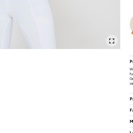
P
W
fu
G
va
P
F
M
L