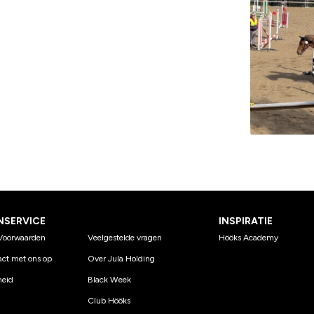
NSERVICE
INSPIRATIE
Voorwaarden
Veelgestelde vragen
Hööks Academy
ct met ons op
Over Jula Holding
eid
Black Week
Club Hööks