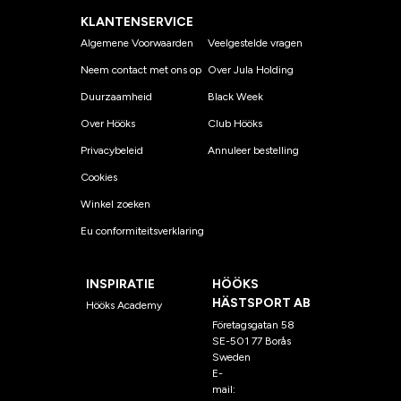
KLANTENSERVICE
Algemene Voorwaarden
Veelgestelde vragen
Neem contact met ons op
Over Jula Holding
Duurzaamheid
Black Week
Over Hööks
Club Hööks
Privacybeleid
Annuleer bestelling
Cookies
Winkel zoeken
Eu conformiteitsverklaring
INSPIRATIE
HÖÖKS
HÄSTSPORT AB
Hööks Academy
Företagsgatan 58
SE-501 77 Borås
Sweden
E-
mail:
klantenservice@hoo