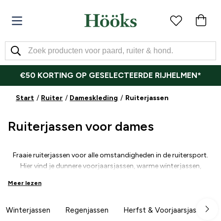
€50 KORTING OP GESELECTEERDE RIJHELMEN*
Start
Ruiter
Dameskleding
Ruiterjassen
Ruiterjassen voor dames
Fraaie ruiterjassen voor alle omstandigheden in de ruitersport.
Hier vind je dunnere voorjaarsjassen, warme winterjassen,
windjacks en regenjassen, reflecterende jassen of parka´s. Koop
Meer lezen
je nieuwe, fraaie ruiterjas bij ons. Hööks heeft een groot
assortiment jassen die geschikt zijn voor zowel rijschoolritten als
buitenritten in het bos. Welke jas kies jij?
Winterjassen
Regenjassen
Herfst & Voorjaarsjassen