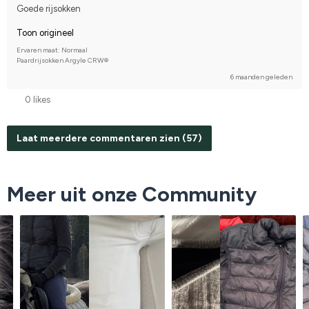
Compete on hobby-level
Goede rijsokken
Toon origineel
Ervaren maat: Normaal
Paardrijsokken Argyle CRW®
6 maanden geleden
0 likes
Laat meerdere commentaren zien (57)
Meer uit onze Community