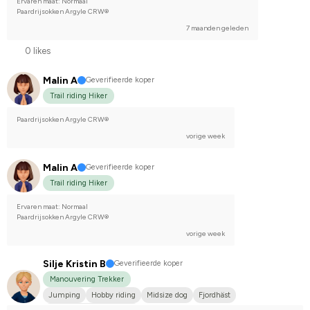
Ervaren maat: Normaal
Paardrijsokken Argyle CRW®
7 maanden geleden
0 likes
Malin A
Geverifieerde koper
Trail riding Hiker
Paardrijsokken Argyle CRW®
vorige week
Malin A
Geverifieerde koper
Trail riding Hiker
Ervaren maat: Normaal
Paardrijsokken Argyle CRW®
vorige week
Silje Kristin B
Geverifieerde koper
Manouvering Trekker
Jumping
Hobby riding
Midsize dog
Fjordhäst