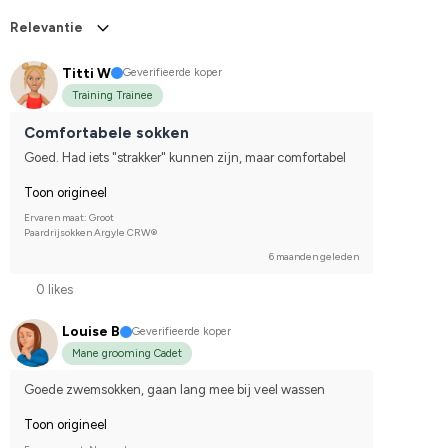
Relevantie
Titti W
Geverifieerde koper
Training Trainee
Comfortabele sokken
Goed. Had iets "strakker" kunnen zijn, maar comfortabel
Toon origineel
Ervaren maat: Groot
Paardrijsokken Argyle CRW®
6 maanden geleden
0 likes
Louise B
Geverifieerde koper
Mane grooming Cadet
Goede zwemsokken, gaan lang mee bij veel wassen
Toon origineel