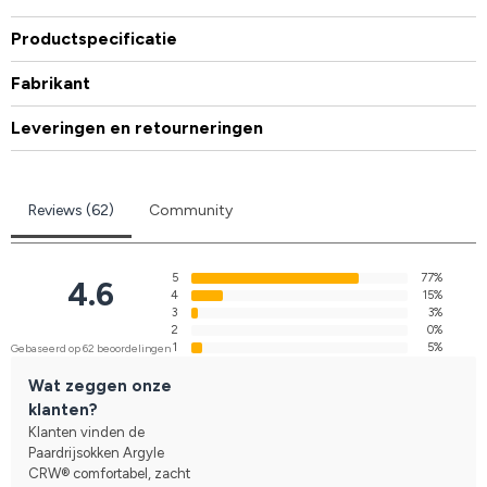
Productspecificatie
Fabrikant
Leveringen en retourneringen
Reviews (62)
Community
5
77%
4.6
4
15%
3
3%
2
0%
1
5%
Gebaseerd op 62 beoordelingen
Wat zeggen onze
klanten?
Klanten vinden de
Paardrijsokken Argyle
CRW® comfortabel, zacht