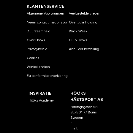
KLANTENSERVICE
Algemene Voorwaarden
Veelgestelde vragen
Neem contact met ons op
Over Jula Holding
Duurzaamheid
Black Week
Over Hööks
Club Hööks
Privacybeleid
Annuleer bestelling
Cookies
Winkel zoeken
Eu conformiteitsverklaring
INSPIRATIE
HÖÖKS
HÄSTSPORT AB
Hööks Academy
Företagsgatan 58
SE-501 77 Borås
Sweden
E-
mail:
klantenservice@hoo