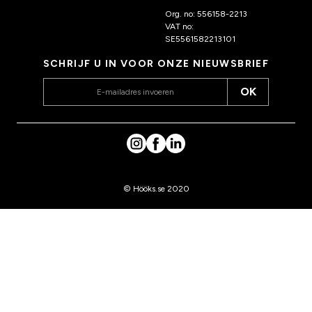
ks.nl
Org. no: 556158-2213
VAT no:
SE5561582213101
SCHRIJF U IN VOOR ONZE NIEUWSBRIEF
OK
© Hööks.se 2020