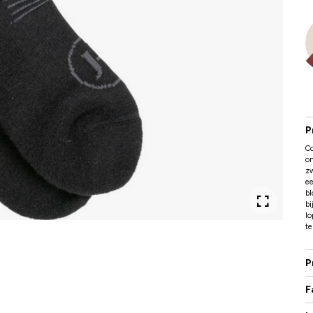
P
C
o
zw
e
b
bi
lo
te
P
F