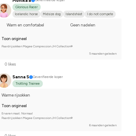
Monika B
Geverifieerde koper
Glorious Racer
Icelandic horse
Midsize dog
Islandshäst
I do not compete
Warm en comfortabel
Geen nadelen
Toon origineel
Paardrijsokken Magee Compression JH Collection®
5 maanden geleden
0 likes
Sanna S
Geverifieerde koper
Trotting Trainee
Warme rijsokken
Toon origineel
Ervaren maat: Normaal
Paardrijsokken Magee Compression JH Collection®
6 maanden geleden
0 likes