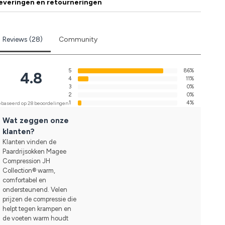
everingen en retourneringen
Reviews (28)
Community
5
86%
4.8
4
11%
3
0%
2
0%
1
4%
baseerd op 28 beoordelingen
Wat zeggen onze
klanten?
Klanten vinden de
Paardrijsokken Magee
Compression JH
Collection® warm,
comfortabel en
ondersteunend. Velen
prijzen de compressie die
helpt tegen krampen en
de voeten warm houdt