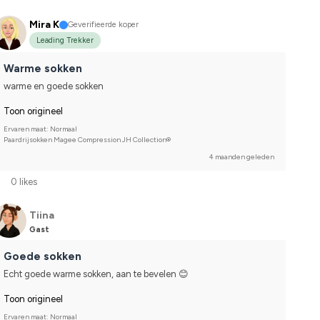
Mira K
Geverifieerde koper
Leading Trekker
Warme sokken
warme en goede sokken
Toon origineel
Ervaren maat: Normaal
Paardrijsokken Magee Compression JH Collection®
4 maanden geleden
0 likes
Tiina
Gast
Goede sokken
Echt goede warme sokken, aan te bevelen 😊
Toon origineel
Ervaren maat: Normaal