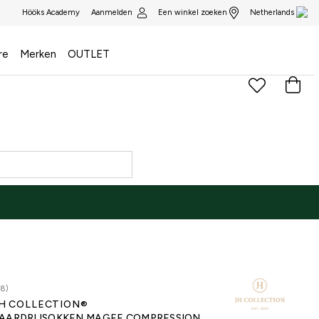
Aanmelden
Een winkel zoeken
Hööks Academy
Netherlands
re
Merken
OUTLET
28)
H COLLECTION®
AARDRIJSOKKEN MAGEE COMPRESSION