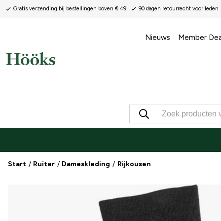
Gratis verzending bij bestellingen boven € 49
90 dagen retourrecht voor leden
Nieuws
Member Dea
Start
Ruiter
Dameskleding
Rijkousen