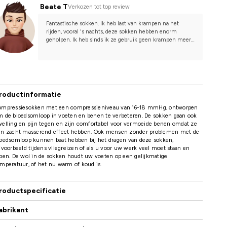
Beate T
Verkozen tot top review
Fantastische sokken. Ik heb last van krampen na het 
rijden, vooral 's nachts, deze sokken hebben enorm 
geholpen. Ik heb sinds ik ze gebruik geen krampen meer 
gehad na het rijden. Ze zijn ook goed en warm, dus koude 
voeten zijn een veel kleiner probleem.
roductinformatie
ompressiesokken met een compressieniveau van 16-18 mmHg, ontworpen
m de bloedsomloop in voeten en benen te verbeteren. De sokken gaan ook
elling en pijn tegen en zijn comfortabel voor vermoeide benen omdat ze
en zacht masserend effect hebben. Ook mensen zonder problemen met de
loedsomloop kunnen baat hebben bij het dragen van deze sokken,
jvoorbeeld tijdens vliegreizen of als u voor uw werk veel moet staan en
pen. De wol in de sokken houdt uw voeten op een gelijkmatige
mperatuur, of het nu warm of koud is.
roductspecificatie
abrikant