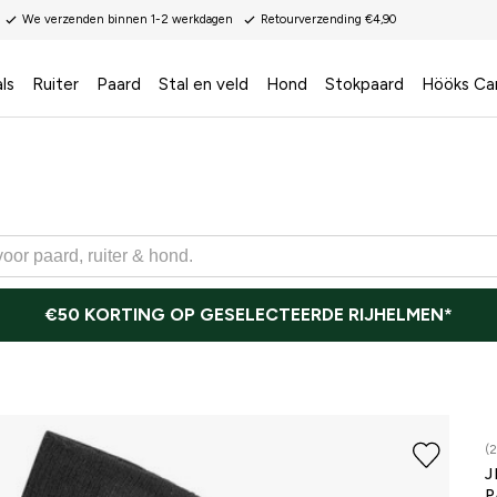
We verzenden binnen 1-2 werkdagen
Retourverzending €4,90
ls
Ruiter
Paard
Stal en veld
Hond
Stokpaard
Hööks Ca
€50 KORTING OP GESELECTEERDE RIJHELMEN*
(
J
P