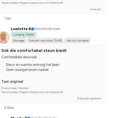
Paardrijsokken Magee Compression JH Collection®
vorig jaar
1 like
Liselotte A
Geverifieerde koper
Lunging Trotter
Dressage
Svenskt varmblod (SWB)
I do not compete
Sok die comfortabel steun biedt
Comfortabele steunsok
Steun en warmte omhoog het been
Geen waargenomen nadeel
Toon origineel
Ervaren maat: Normaal
Paardrijsokken Magee Compression JH Collection®
8 maanden geleden
0 likes