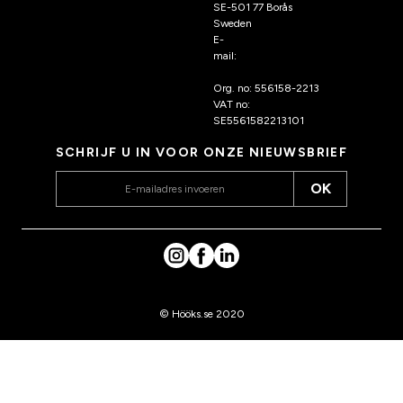
SE-501 77 Borås
Sweden
E-
mail:
klantenservice@hoo
ks.nl
Org. no: 556158-2213
VAT no:
SE5561582213101
SCHRIJF U IN VOOR ONZE NIEUWSBRIEF
OK
© Hööks.se 2020