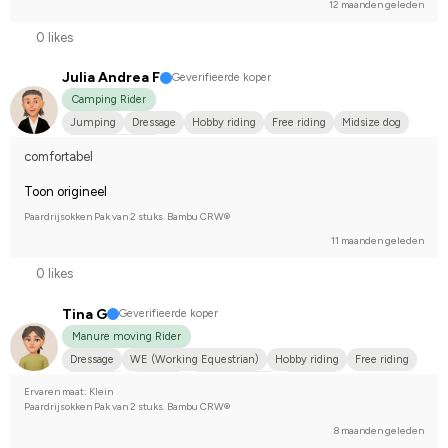
12 maanden geleden
0 likes
Julia Andrea F
Geverifieerde koper
Camping Rider
Jumping
Dressage
Hobby riding
Free riding
Midsize dog
I do not compete
comfortabel
Toon origineel
Paardrijsokken Pak van 2 stuks. Bambu CRW®
11 maanden geleden
0 likes
Tina G
Geverifieerde koper
Manure moving Rider
Dressage
WE (Working Equestrian)
Hobby riding
Free riding
Small dog
Dølahest
Kallblodstravare
Fjordhäst
Ervaren maat: Klein
Varmblodstravare
I do not compete
Paardrijsokken Pak van 2 stuks. Bambu CRW®
8 maanden geleden