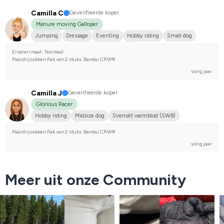
Camilla C
Geverifieerde koper
Manure moving Galloper
Jumping
Dressage
Eventing
Hobby riding
Small dog
Annan häst
Compete on hobby-level
Ervaren maat: Normaal
Paardrijsokken Pak van 2 stuks. Bambu CRW®
vorig jaar
Camilla J
Geverifieerde koper
Glorious Racer
Hobby riding
Midsize dog
Svenskt varmblod (SWB)
I do not compete
Paardrijsokken Pak van 2 stuks. Bambu CRW®
vorig jaar
Meer uit onze Community