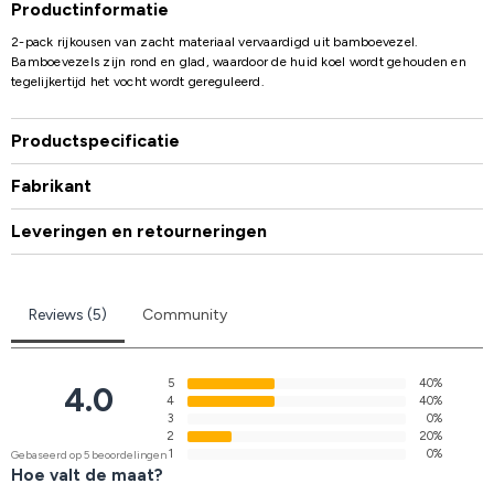
Productinformatie
2-pack rijkousen van zacht materiaal vervaardigd uit bamboevezel.
Bamboevezels zijn rond en glad, waardoor de huid koel wordt gehouden en
tegelijkertijd het vocht wordt gereguleerd.
Productspecificatie
Fabrikant
Leveringen en retourneringen
Reviews (5)
Community
5
40%
4.0
4
40%
3
0%
2
20%
1
0%
Gebaseerd op 5 beoordelingen
Hoe valt de maat?