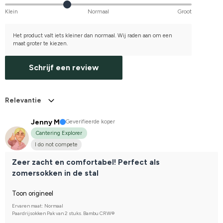
Klein
Normaal
Groot
Het product valt iets kleiner dan normaal. Wij raden aan om een
maat groter te kiezen.
Schrijf een review
Relevantie
Jenny M
Geverifieerde koper
Cantering Explorer
I do not compete
Zeer zacht en comfortabel! Perfect als
zomersokken in de stal
Toon origineel
Ervaren maat: Normaal
Paardrijsokken Pak van 2 stuks. Bambu CRW®