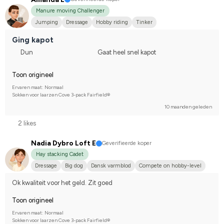
Manure moving Challenger
Jumping
Dressage
Hobby riding
Tinker
Ging kapot
Dun
Gaat heel snel kapot
Toon origineel
Ervaren maat: Normaal
Sokken voor laarzen Cove 3-pack Fairfield®
10 maanden geleden
2 likes
Nadia Dybro Loft E
Geverifieerde koper
Hay stacking Cadet
Dressage
Big dog
Dansk varmblod
Compete on hobby-level
Ok kwaliteit voor het geld. Zit goed
Toon origineel
Ervaren maat: Normaal
Sokken voor laarzen Cove 3-pack Fairfield®