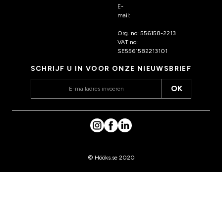
E-
mail:
klantenservice@hoo
ks.nl
Org. no: 556158-2213
VAT no:
SE5561582213101
SCHRIJF U IN VOOR ONZE NIEUWSBRIEF
OK
© Hööks.se 2020