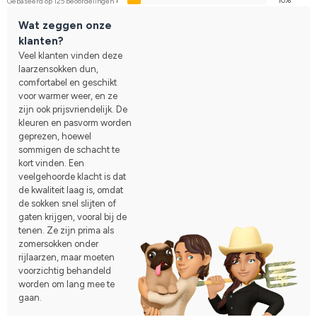
1
10%
Gebaseerd op 125 beoordelingen
Wat zeggen onze
klanten?
Veel klanten vinden deze
laarzensokken dun,
comfortabel en geschikt
voor warmer weer, en ze
zijn ook prijsvriendelijk. De
kleuren en pasvorm worden
geprezen, hoewel
sommigen de schacht te
kort vinden. Een
veelgehoorde klacht is dat
de kwaliteit laag is, omdat
de sokken snel slijten of
gaten krijgen, vooral bij de
tenen. Ze zijn prima als
zomersokken onder
rijlaarzen, maar moeten
voorzichtig behandeld
worden om lang mee te
gaan.