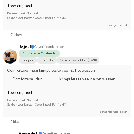
Toon origineel
Ervaren maat: Normaal
Sokken voor laarzen Cove 3-pack Fairfield®
vorige maand
0 likes
Jojo J
Geverifieerde koper
Comfortable Contender
Jumping
Small dog
Svenskt varmblod (SWB)
Compete on advanced-level
Comfortabel maar krimpt iets te veel na het wassen
Comfortabel, dun
Krimpt iets te veel na het wassen
Toon origineel
Ervaren maat: Normaal
Sokken voor laarzen Cove 3-pack Fairfield®
6 maanden geleden
1 like
Amanda L
Geverifieerde koper