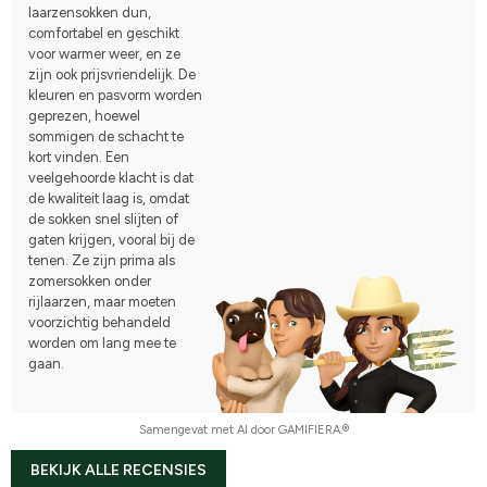
laarzensokken dun,
comfortabel en geschikt
voor warmer weer, en ze
zijn ook prijsvriendelijk. De
kleuren en pasvorm worden
geprezen, hoewel
sommigen de schacht te
kort vinden. Een
veelgehoorde klacht is dat
de kwaliteit laag is, omdat
de sokken snel slijten of
gaten krijgen, vooral bij de
tenen. Ze zijn prima als
zomersokken onder
rijlaarzen, maar moeten
voorzichtig behandeld
worden om lang mee te
gaan.
Samengevat met AI door GAMIFIERA.®
BEKIJK ALLE RECENSIES