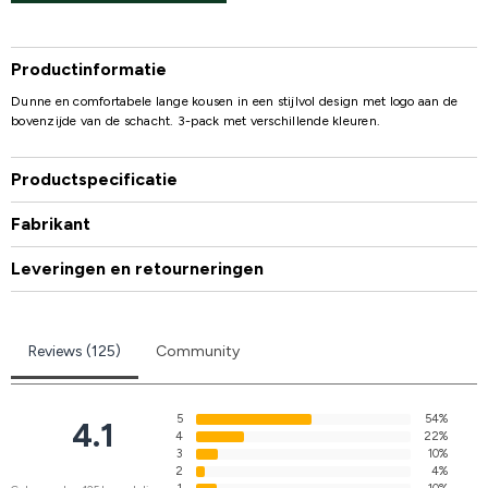
Productinformatie
Dunne en comfortabele lange kousen in een stijlvol design met logo aan de
bovenzijde van de schacht. 3-pack met verschillende kleuren.
Productspecificatie
Fabrikant
Leveringen en retourneringen
Reviews (125)
Community
5
54%
4.1
4
22%
3
10%
2
4%