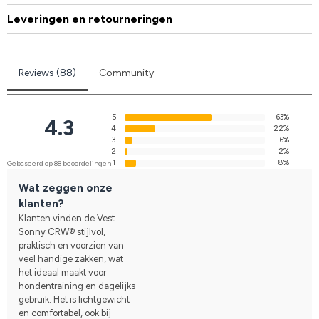
Leveringen en retourneringen
Reviews (88)
Community
5
63%
4.3
4
22%
3
6%
2
2%
1
8%
Gebaseerd op 88 beoordelingen
Wat zeggen onze
klanten?
Klanten vinden de Vest
Sonny CRW® stijlvol,
praktisch en voorzien van
veel handige zakken, wat
het ideaal maakt voor
hondentraining en dagelijks
gebruik. Het is lichtgewicht
en comfortabel, ook bij