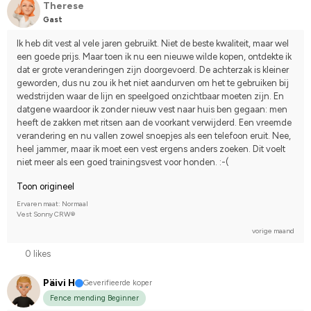
Therese
Gast
Ik heb dit vest al vele jaren gebruikt. Niet de beste kwaliteit, maar wel 
een goede prijs. Maar toen ik nu een nieuwe wilde kopen, ontdekte ik 
dat er grote veranderingen zijn doorgevoerd. De achterzak is kleiner 
geworden, dus nu zou ik het niet aandurven om het te gebruiken bij 
wedstrijden waar de lijn en speelgoed onzichtbaar moeten zijn. En 
datgene waardoor ik zonder nieuw vest naar huis ben gegaan: men 
heeft de zakken met ritsen aan de voorkant verwijderd. Een vreemde 
verandering en nu vallen zowel snoepjes als een telefoon eruit. Nee, 
heel jammer, maar ik moet een vest ergens anders zoeken. Dit voelt 
niet meer als een goed trainingsvest voor honden. :-(
Toon origineel
Ervaren maat: Normaal
Vest Sonny CRW®
vorige maand
0 likes
Päivi H
Geverifieerde koper
Fence mending Beginner