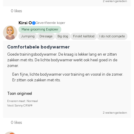
2 weken geleden
0 likes
Kirsi O
Geverifieerde koper
Mane grooming Explorer
Jumping
Dressage
Big dog
Finskt kallblod
I do not compete
Comfortabele bodywarmer
Goede trainingsbodywarmer. De kraag is lekker lang en er zitten 
zakken met rits. De lichte bodywarmer werkt ook heel goed in de 
zomer.
Een fijne, lichte bodywarmer voor training en vooral in de zomer.
Er zitten ook zakken met rits.
Toon origineel
Ervaren maat: Normaal
Vest Sonny CRW®
2 weken geleden
0 likes