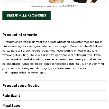
Samengevat met AI door GAMIFIERA.®
BEKIJK ALLE RECENSIES
Productinformatie
Dit functionele vest is gemaakt van waterafstotend polyester met een mesh
binnenvoering voor een goed ademend vermogen. Bovendien heeft het een
verstelbare taille, een hogere kraag met fleecevoering en een praktische
tweewegritssluiting. De vele zakken zorgen voor veel opbergruimte. Twee
schuine zakken met ritssluiting aan de bovenkant en twee open zakken aan
de onderkant. Achterop zit ook een doorlopende achterzak. Op het vest vind
je tevens een D-ring met de mogelijkheid om dummies of ander
trainingsmateriaal te bevestigen.
Productspecificatie
Fabrikant
Maattabel