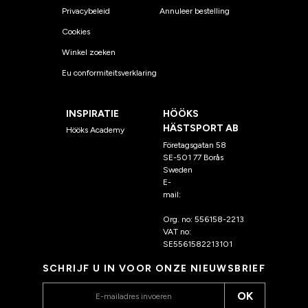
Privacybeleid
Annuleer bestelling
Cookies
Winkel zoeken
Eu conformiteitsverklaring
INSPIRATIE
HÖÖKS
HÄSTSPORT AB
Hööks Academy
Företagsgatan 58
SE-501 77 Borås
Sweden
E-
mail:
klantenservice@hoo
ks.nl
Org. no: 556158-2213
VAT no:
SE5561582213101
SCHRIJF U IN VOOR ONZE NIEUWSBRIEF
OK