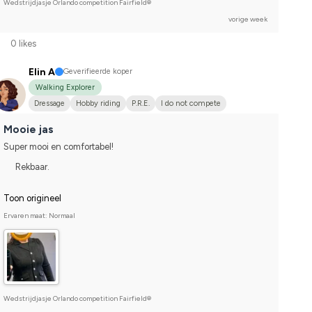
Wedstrijdjasje Orlando competition Fairfield®
vorige week
0 likes
Elin A
Geverifieerde koper
Walking Explorer
Dressage
Hobby riding
P.R.E.
I do not compete
Mooie jas
Super mooi en comfortabel!
Rekbaar.
Toon origineel
Ervaren maat: Normaal
Wedstrijdjasje Orlando competition Fairfield®