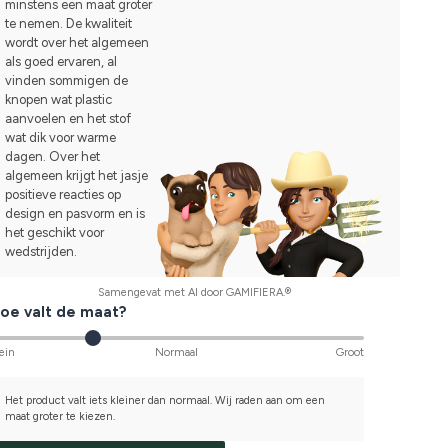
minstens een maat groter
te nemen. De kwaliteit
wordt over het algemeen
als goed ervaren, al
vinden sommigen de
knopen wat plastic
aanvoelen en het stof
wat dik voor warme
dagen. Over het
algemeen krijgt het jasje
positieve reacties op
design en pasvorm en is
het geschikt voor
wedstrijden.
Samengevat met AI door GAMIFIERA.®
oe valt de maat?
ein
Normaal
Groot
Het product valt iets kleiner dan normaal. Wij raden aan om een
maat groter te kiezen.