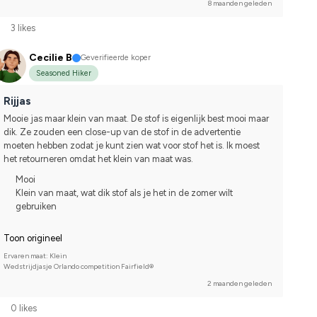
8 maanden geleden
3 likes
Cecilie B
Geverifieerde koper
Seasoned Hiker
Rijjas
Mooie jas maar klein van maat. De stof is eigenlijk best mooi maar 
dik. Ze zouden een close-up van de stof in de advertentie 
moeten hebben zodat je kunt zien wat voor stof het is. Ik moest 
het retourneren omdat het klein van maat was.
Mooi
Klein van maat, wat dik stof als je het in de zomer wilt
gebruiken
Toon origineel
Ervaren maat: Klein
Wedstrijdjasje Orlando competition Fairfield®
2 maanden geleden
0 likes