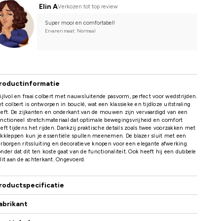
Elin A
Verkozen tot top review
Super mooi en comfortabel!
Ervaren maat: Normaal
roductinformatie
ijlvol en fraai colbert met nauwsluitende pasvorm, perfect voor wedstrijden.
t colbert is ontworpen in bouclé, wat een klassieke en tijdloze uitstraling
eft. De zijkanten en onderkant van de mouwen zijn vervaardigd van een
nctioneel stretchmateriaal dat optimale bewegingsvrijheid en comfort
eft tijdens het rijden. Dankzij praktische details zoals twee voorzakken met
kkleppen kun je essentiële spullen meenemen. De blazer sluit met een
rborgen ritssluiting en decoratieve knopen voor een elegante afwerking
nder dat dit ten koste gaat van de functionaliteit. Ook heeft hij een dubbele
lit aan de achterkant. Ongevoerd.
roductspecificatie
abrikant