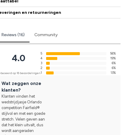
aattabel
everingen en retourneringen
Reviews (16)
Community
5
56%
4.0
4
19%
3
6%
2
6%
1
13%
baseerd op 16 beoordelingen
Wat zeggen onze
klanten?
Klanten vinden het
wedstrijdjasje Orlando
competition Fairfield®
stijlvol en met een goede
stretch. Velen geven aan
dat het klein uitvalt, dus
wordt aangeraden