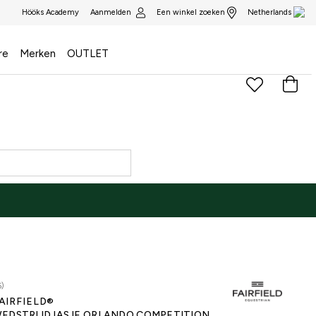
Aanmelden
Een winkel zoeken
Hööks Academy
Netherlands
re
Merken
OUTLET
6)
AIRFIELD®
EDSTRIJDJASJE ORLANDO COMPETITION