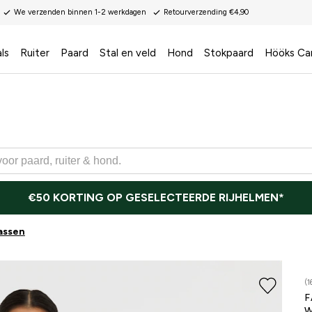
We verzenden binnen 1-2 werkdagen
Retourverzending €4,90
ls
Ruiter
Paard
Stal en veld
Hond
Stokpaard
Hööks Ca
€50 KORTING OP GESELECTEERDE RIJHELMEN*
assen
(1
F
W