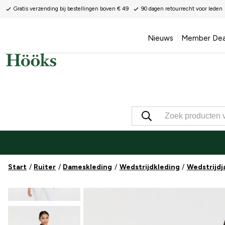
Gratis verzending bij bestellingen boven € 49
90 dagen retourrecht voor leden
Nieuws
Member Dea
Start
Ruiter
Dameskleding
Wedstrijdkleding
Wedstrijdj