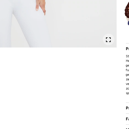
P
St
He
ge
fu
ge
za
ve
zo
sp
P
F