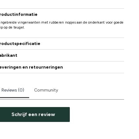
roductinformatie
ijngebreide vingerwanten met rubberen nopjes aan de onderkant voor goede
ip op de teugel.
roductspecificatie
abrikant
everingen en retourneringen
Reviews (0)
Community
Schrijf een review