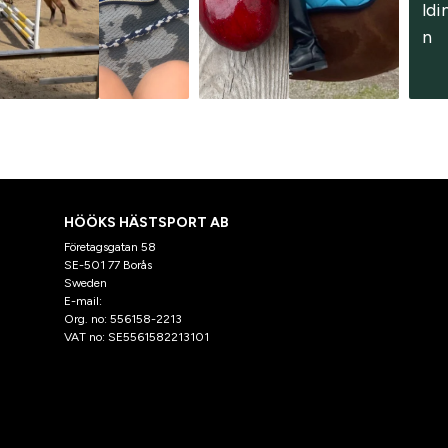
ldi
n
HÖÖKS HÄSTSPORT AB
Företagsgatan 58
SE-501 77 Borås
Sweden
E-mail:
klantenservice@hooks.nl
Org. no: 556158-2213
VAT no: SE5561582213101