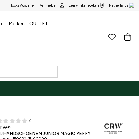
Aanmelden
Een winkel zoeken
Hööks Academy
Netherlands
re
Merken
OUTLET
(0)
CRW®
IJHANDSCHOENEN JUNIOR MAGIC PERRY
tikelnr.
150023-1E-00000