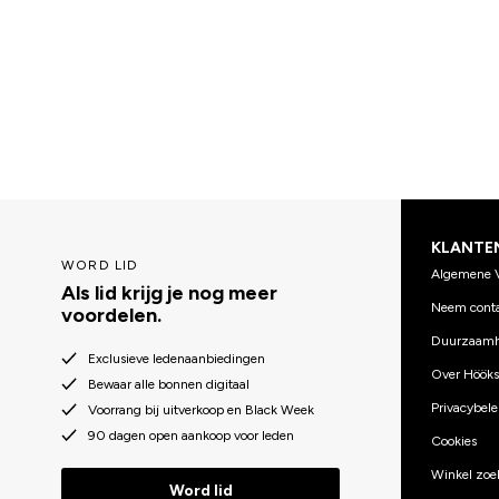
KLANTE
WORD LID
Algemene 
Als lid krijg je nog meer
Neem conta
voordelen.
Duurzaamh
Exclusieve ledenaanbiedingen
Over Hööks
Bewaar alle bonnen digitaal
Privacybele
Voorrang bij uitverkoop en Black Week
90 dagen open aankoop voor leden
Cookies
Winkel zoe
Word lid