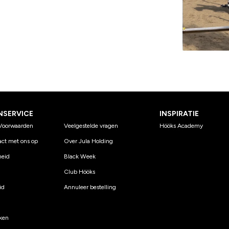
NSERVICE
INSPIRATIE
Voorwaarden
Veelgestelde vragen
Hööks Academy
ct met ons op
Over Jula Holding
eid
Black Week
Club Hööks
id
Annuleer bestelling
ken