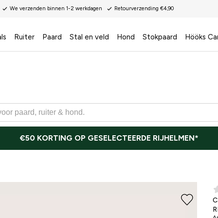
We verzenden binnen 1-2 werkdagen
Retourverzending €4,90
ls
Ruiter
Paard
Stal en veld
Hond
Stokpaard
Hööks Ca
€50 KORTING OP GESELECTEERDE RIJHELMEN*
R
Ar