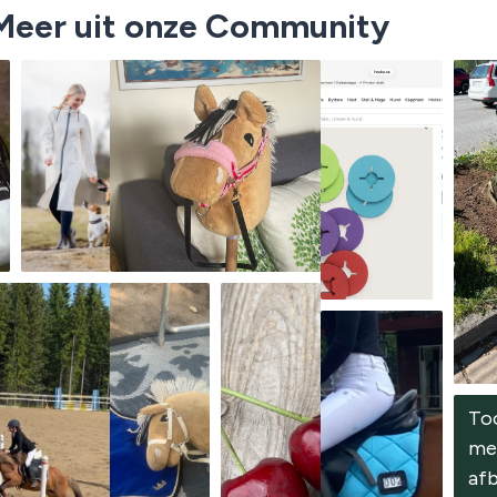
Meer uit onze Community
To
me
af