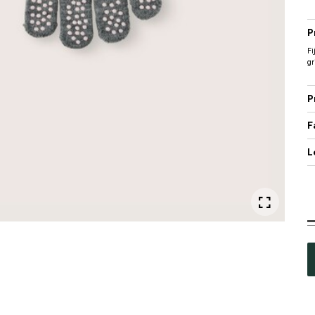
P
F
gr
P
F
L