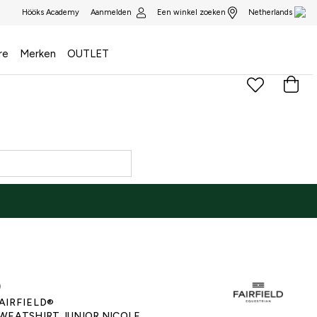
Aanmelden
Een winkel zoeken
Hööks Academy
Netherlands
re
Merken
OUTLET
)
AIRFIELD®
WEATSHIRT JUNIOR NICOLE