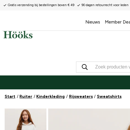
Gratis verzending bij bestellingen boven € 49
90 dagen retourrecht voor leden
Nieuws
Member Dea
Start
Ruiter
Kinderkleding
Rijsweaters
Sweatshirts