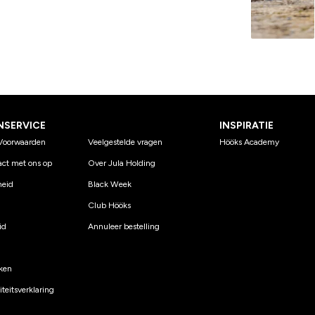
NSERVICE
INSPIRATIE
Voorwaarden
Veelgestelde vragen
Hööks Academy
ct met ons op
Over Jula Holding
eid
Black Week
Club Hööks
id
Annuleer bestelling
ken
teitsverklaring