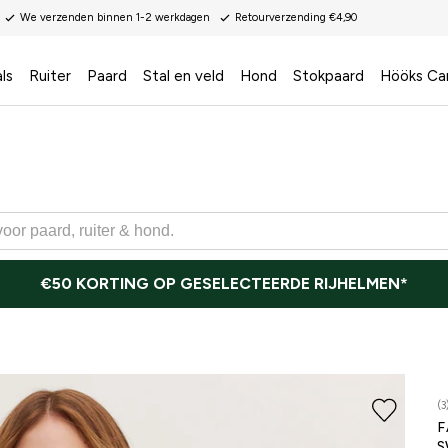
We verzenden binnen 1-2 werkdagen
Retourverzending €4,90
ls
Ruiter
Paard
Stal en veld
Hond
Stokpaard
Hööks Ca
€50 KORTING OP GESELECTEERDE RIJHELMEN*
(3
F
S