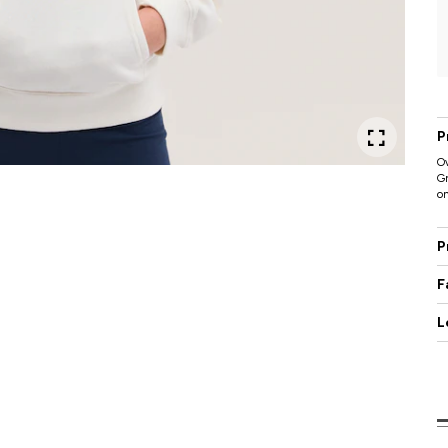
P
Ov
G
on
P
F
L