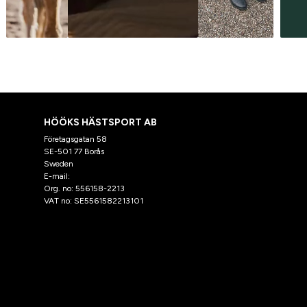
HÖÖKS HÄSTSPORT AB
Företagsgatan 58
SE-501 77 Borås
Sweden
E-mail:
klantenservice@hooks.nl
Org. no: 556158-2213
VAT no: SE5561582213101