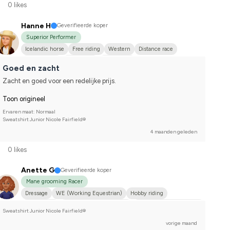
0 likes
Hanne H
Geverifieerde koper
Superior Performer
Icelandic horse
Free riding
Western
Distance race
Hobby riding
Islandshäst
Annan häst
Goed en zacht
Compete on hobby-level
Zacht en goed voor een redelijke prijs.
Toon origineel
Ervaren maat: Normaal
Sweatshirt Junior Nicole Fairfield®
4 maanden geleden
0 likes
Anette G
Geverifieerde koper
Mane grooming Racer
Dressage
WE (Working Equestrian)
Hobby riding
Midsize dog
Svenskt varmblod (SWB)
Compete on hobby-level
Sweatshirt Junior Nicole Fairfield®
vorige maand