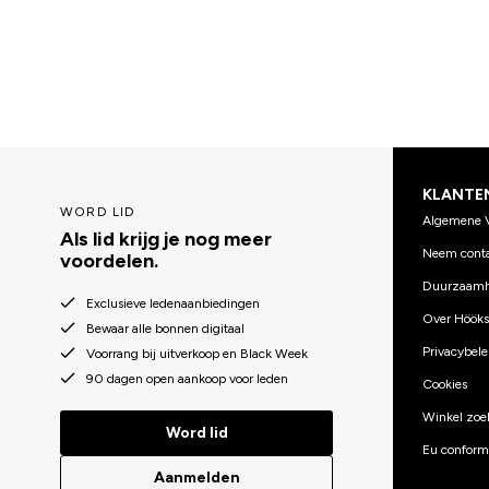
KLANTE
WORD LID
Algemene 
Als lid krijg je nog meer
Neem conta
voordelen.
Duurzaamh
Exclusieve ledenaanbiedingen
Over Hööks
Bewaar alle bonnen digitaal
Privacybele
Voorrang bij uitverkoop en Black Week
90 dagen open aankoop voor leden
Cookies
Winkel zoe
Word lid
Eu conformi
Aanmelden