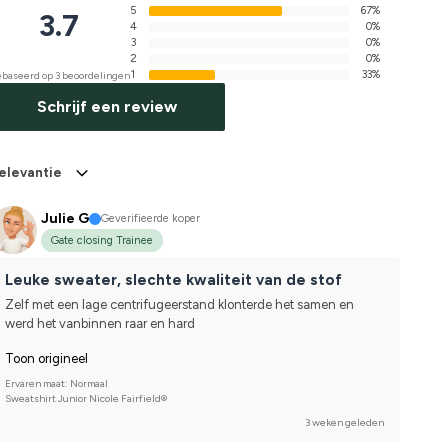
5
67%
3.7
4
0%
3
0%
2
0%
1
33%
baseerd op 3 beoordelingen
Schrijf een review
elevantie
Julie G
Geverifieerde koper
Gate closing Trainee
Leuke sweater, slechte kwaliteit van de stof
Zelf met een lage centrifugeerstand klonterde het samen en 
werd het vanbinnen raar en hard
Toon origineel
Ervaren maat: Normaal
Sweatshirt Junior Nicole Fairfield®
3 weken geleden