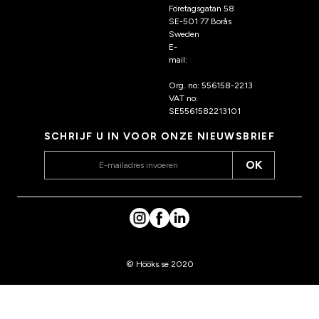
Företagsgatan 58
SE-501 77 Borås
Sweden
E-
mail:
klantenservice@hoo
ks.nl
Org. no: 556158-2213
VAT no:
SE5561582213101
SCHRIJF U IN VOOR ONZE NIEUWSBRIEF
OK
© Hööks.se 2020