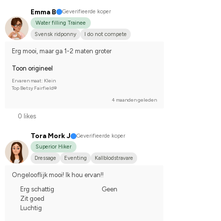
Emma B
Geverifieerde koper
Water filling Trainee
Svensk ridponny
I do not compete
Erg mooi, maar ga 1-2 maten groter
Toon origineel
Ervaren maat: Klein
Top Betsy Fairfield®
4 maanden geleden
0 likes
Tora Mork J
Geverifieerde koper
Superior Hiker
Dressage
Eventing
Kallblodstravare
Ongelooflijk mooi! Ik hou ervan!!
Erg schattig
Geen
Zit goed
Luchtig