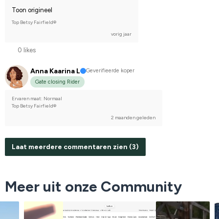
Toon origineel
Top Betsy Fairfield®
vorig jaar
0 likes
Anna Kaarina L
Geverifieerde koper
Gate closing Rider
Ervaren maat: Normaal
Top Betsy Fairfield®
2 maanden geleden
Laat meerdere commentaren zien (3)
Meer uit onze Community