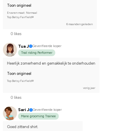
Toon origineel
Ervaren maat: Normaal
Top Betsy Fairfield®
6 maanden geleden
0 likes
Tua J
Geverifieerde koper
Trail riding Performer
Heerlijk zomerhemd en gemakkelijk te onderhouden
Toon origineel
Top Betsy Fairfield®
vorig jaar
0 likes
Sari J
Geverifieerde koper
Mane grooming Trainee
Goed zittend shirt.