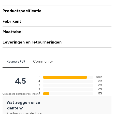
Productspecificatie
Fabrikant
Maattabel
Leveringen en retourneringen
Reviews (8)
Community
5
88%
4.5
4
0%
3
0%
2
0%
1
13%
Gebaseerd op 8 beoordelingen
Wat zeggen onze
klanten?
Klanten vinden de Topp