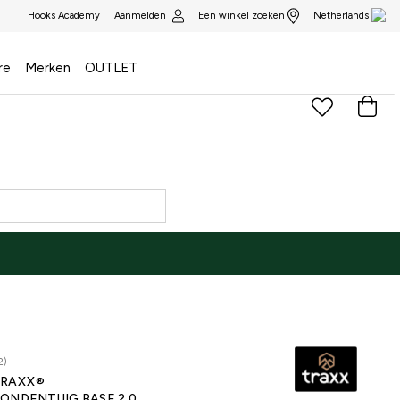
Aanmelden
Een winkel zoeken
Hööks Academy
Netherlands
re
Merken
OUTLET
2)
RAXX®
ONDENTUIG BASE 2.0