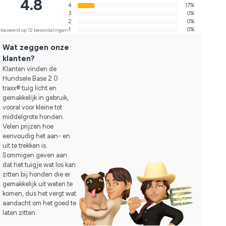
4.8
4
17%
3
0%
2
0%
1
0%
baseerd op 12 beoordelingen
Wat zeggen onze
klanten?
Klanten vinden de
Hundsele Base 2.0
traxx® tuig licht en
gemakkelijk in gebruik,
vooral voor kleine tot
middelgrote honden.
Velen prijzen hoe
eenvoudig het aan- en
uit te trekken is.
Sommigen geven aan
dat het tuigje wat los kan
zitten bij honden die er
gemakkelijk uit weten te
komen, dus het vergt wat
aandacht om het goed te
laten zitten.