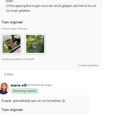
doen.
Ontsnappingskoningen kunnen eruit glippen als het te los zit.
Je moet opletten.
Toon origineel
Ervaren maat: Normaal
Hondentuig Base 2.0 traxx®
2 weken geleden
0 likes
marie o
Geverifieerde koper
Mounting Learner
Soepel, gemakkelijk aan en uit te trekken.👍
Toon origineel