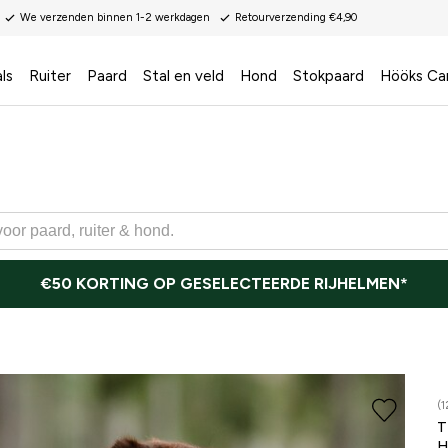
We verzenden binnen 1-2 werkdagen
Retourverzending €4,90
ls
Ruiter
Paard
Stal en veld
Hond
Stokpaard
Hööks Ca
€50 KORTING OP GESELECTEERDE RIJHELMEN*
(1
T
H