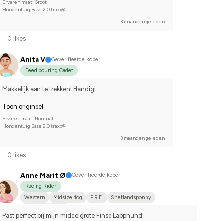
Ervaren maat: Groot
Hondentuig Base 2.0 traxx®
3 maanden geleden
0 likes
Anita V
Geverifieerde koper
Feed pouring Cadet
Makkelijk aan te trekken! Handig!
Toon origineel
Ervaren maat: Normaal
Hondentuig Base 2.0 traxx®
3 maanden geleden
0 likes
Anne Marit Ø
Geverifieerde koper
Racing Rider
Western
Midsize dog
P.R.E.
Shetlandsponny
I do not compete
Past perfect bij mijn middelgrote Finse Lapphund