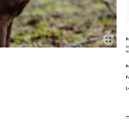
P
Ny
bo
P
F
L