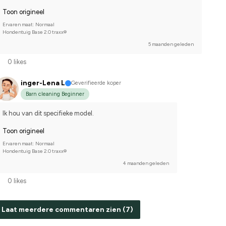
Toon origineel
Ervaren maat: Normaal
Hondentuig Base 2.0 traxx®
5 maanden geleden
0 likes
inger-Lena L
Geverifieerde koper
Barn cleaning Beginner
Ik hou van dit specifieke model.
Toon origineel
Ervaren maat: Normaal
Hondentuig Base 2.0 traxx®
4 maanden geleden
0 likes
Laat meerdere commentaren zien (7)