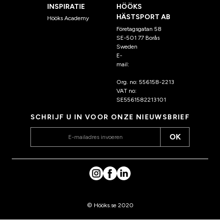
INSPIRATIE
HÖÖKS
HÄSTSPORT AB
Hööks Academy
Företagsgatan 58
SE-501 77 Borås
Sweden
E-
mail:
klantenservice@hoo
ks.nl
Org. no: 556158-2213
VAT no:
SE5561582213101
SCHRIJF U IN VOOR ONZE NIEUWSBRIEF
OK
© Hööks.se 2020