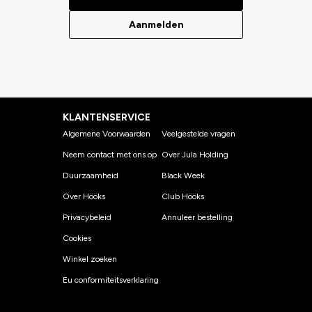
Aanmelden
KLANTENSERVICE
Algemene Voorwaarden
Veelgestelde vragen
Neem contact met ons op
Over Jula Holding
Duurzaamheid
Black Week
Over Hööks
Club Hööks
Privacybeleid
Annuleer bestelling
Cookies
Winkel zoeken
Eu conformiteitsverklaring