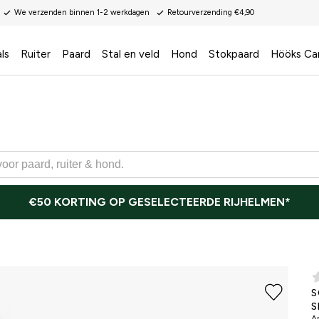
We verzenden binnen 1-2 werkdagen
Retourverzending €4,90
ls
Ruiter
Paard
Stal en veld
Hond
Stokpaard
Hööks Ca
€50 KORTING OP GESELECTEERDE RIJHELMEN*
S
S
Ar