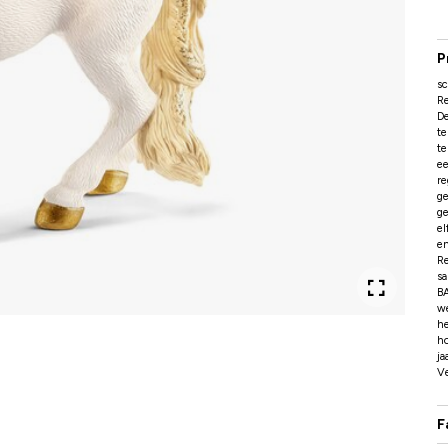
P
s
R
De
te
te
ee
re
ge
ge
el
en
R
sa
B
w
h
ho
ja
Ve
F