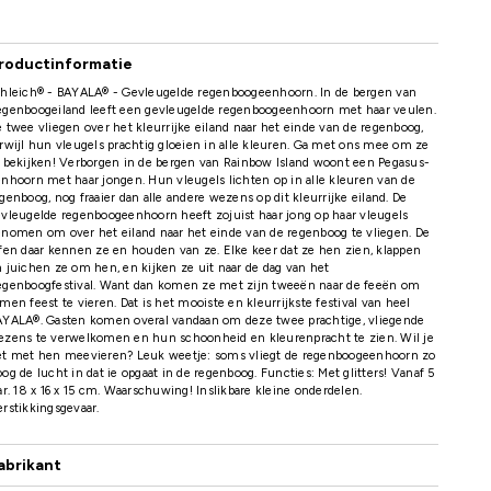
roductinformatie
chleich® - BAYALA® - Gevleugelde regenboogeenhoorn. In de bergen van
egenboogeiland leeft een gevleugelde regenboogeenhoorn met haar veulen.
 twee vliegen over het kleurrijke eiland naar het einde van de regenboog,
rwijl hun vleugels prachtig gloeien in alle kleuren. Ga met ons mee om ze
 bekijken! Verborgen in de bergen van Rainbow Island woont een Pegasus-
nhoorn met haar jongen. Hun vleugels lichten op in alle kleuren van de
genboog, nog fraaier dan alle andere wezens op dit kleurrijke eiland. De
vleugelde regenboogeenhoorn heeft zojuist haar jong op haar vleugels
nomen om over het eiland naar het einde van de regenboog te vliegen. De
fen daar kennen ze en houden van ze. Elke keer dat ze hen zien, klappen
 juichen ze om hen, en kijken ze uit naar de dag van het
egenboogfestival. Want dan komen ze met zijn tweeën naar de feeën om
men feest te vieren. Dat is het mooiste en kleurrijkste festival van heel
AYALA®. Gasten komen overal vandaan om deze twee prachtige, vliegende
ezens te verwelkomen en hun schoonheid en kleurenpracht te zien. Wil je
et met hen meevieren? Leuk weetje: soms vliegt de regenboogeenhoorn zo
og de lucht in dat ie opgaat in de regenboog. Functies: Met glitters! Vanaf 5
ar. 18 x 16 x 15 cm. Waarschuwing! Inslikbare kleine onderdelen.
rstikkingsgevaar.
abrikant