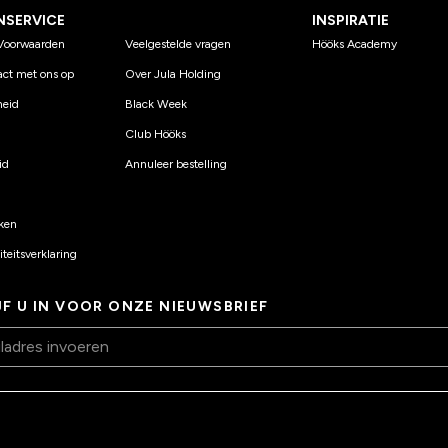
NSERVICE
INSPIRATIE
Voorwaarden
Veelgestelde vragen
Hööks Academy
ct met ons op
Over Jula Holding
eid
Black Week
Club Hööks
id
Annuleer bestelling
ken
teitsverklaring
JF U IN VOOR ONZE NIEUWSBRIEF