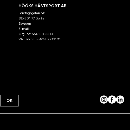
HÖÖKS HÄSTSPORT AB
Företagsgatan 58
SE-501 77 Borås
Sweden
E-mail:
klantenservice@hooks.nl
Org. no: 556158-2213
VAT no: SE5561582213101
OK