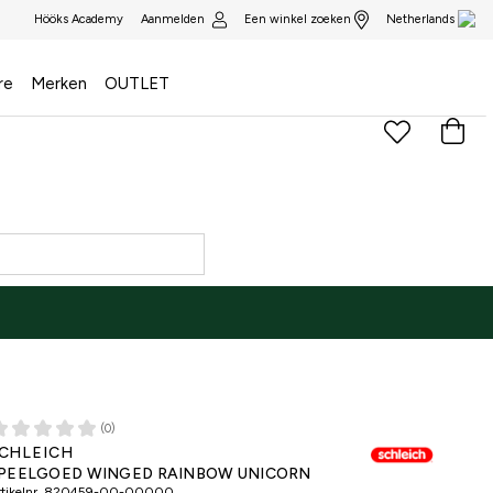
Aanmelden
Een winkel zoeken
Hööks Academy
Netherlands
re
Merken
OUTLET
(0)
CHLEICH
PEELGOED WINGED RAINBOW UNICORN
tikelnr.
820459-00-00000