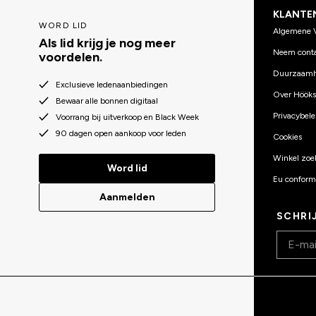
KLANTE
WORD LID
Algemene 
Als lid krijg je nog meer
Neem conta
voordelen.
Duurzaamh
Exclusieve ledenaanbiedingen
Over Hööks
Bewaar alle bonnen digitaal
Privacybele
Voorrang bij uitverkoop en Black Week
90 dagen open aankoop voor leden
Cookies
Winkel zoe
Word lid
Eu conformi
Aanmelden
SCHRI