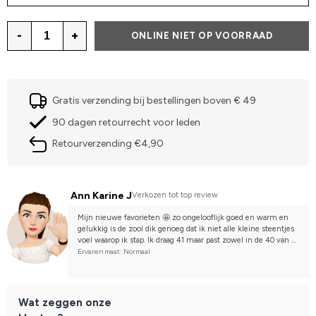
-
+
ONLINE NIET OP VOORRAAD
Gratis verzending bij bestellingen boven € 49
90 dagen retourrecht voor leden
Retourverzending €4,90
Ann Karine J
Verkozen tot top review
Mijn nieuwe favorieten 🤩 zo ongelooflijk goed en warm en 
gelukkig is de zool dik genoeg dat ik niet alle kleine steentjes 
voel waarop ik stap. Ik draag 41 maar past zowel in de 40 van 
mijn dochter als in mijn 41👌
Ervaren maat: Normaal
Wat zeggen onze