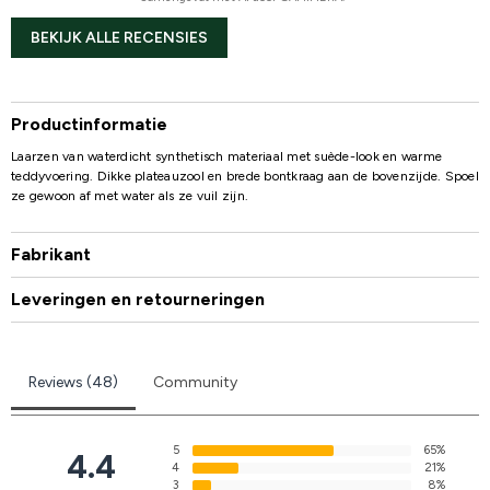
BEKIJK ALLE RECENSIES
Productinformatie
Laarzen van waterdicht synthetisch materiaal met suède-look en warme
teddyvoering. Dikke plateauzool en brede bontkraag aan de bovenzijde. Spoel
ze gewoon af met water als ze vuil zijn.
Fabrikant
Leveringen en retourneringen
Reviews (48)
Community
5
65%
4.4
4
21%
3
8%