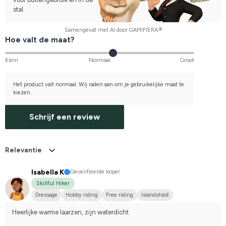
stal.
Samengevat met AI door GAMIFIERA.®
Hoe valt de maat?
Klein
Normaal
Groot
Het product valt normaal. Wij raden aan om je gebruikelijke maat te
kiezen.
Schrijf een review
Relevantie
Isabella K
Geverifieerde koper
Skillful Hiker
Dressage
Hobby riding
Free riding
Islandshäst
Shetlandsponny
I do not compete
Heerlijke warme laarzen, zijn waterdicht