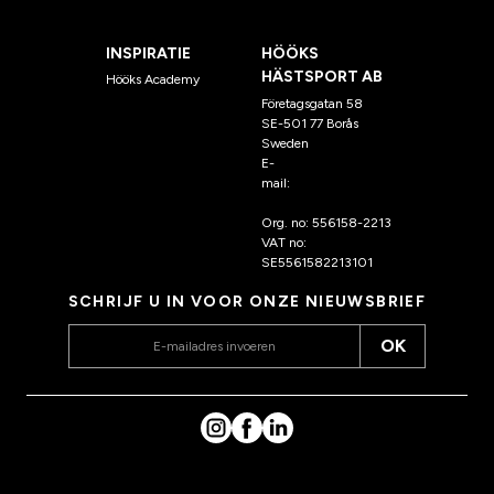
INSPIRATIE
HÖÖKS
HÄSTSPORT AB
Hööks Academy
Företagsgatan 58
SE-501 77 Borås
Sweden
E-
mail:
klantenservice@hoo
ks.nl
Org. no: 556158-2213
VAT no:
SE5561582213101
SCHRIJF U IN VOOR ONZE NIEUWSBRIEF
OK