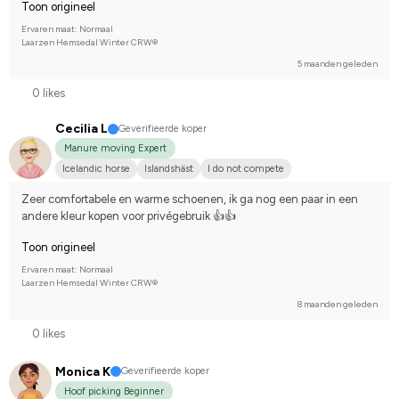
Toon origineel
Ervaren maat: Normaal
Laarzen Hemsedal Winter CRW®
5 maanden geleden
0 likes
Cecilia L
Geverifieerde koper
Manure moving Expert
Icelandic horse
Islandshäst
I do not compete
Zeer comfortabele en warme schoenen, ik ga nog een paar in een 
andere kleur kopen voor privégebruik 👍👍
Toon origineel
Ervaren maat: Normaal
Laarzen Hemsedal Winter CRW®
8 maanden geleden
0 likes
Monica K
Geverifieerde koper
Hoof picking Beginner