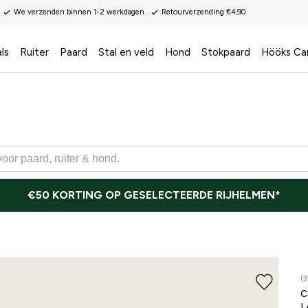
We verzenden binnen 1-2 werkdagen
Retourverzending €4,90
ls
Ruiter
Paard
Stal en veld
Hond
Stokpaard
Hööks Ca
€50 KORTING OP GESELECTEERDE RIJHELMEN*
(3
L