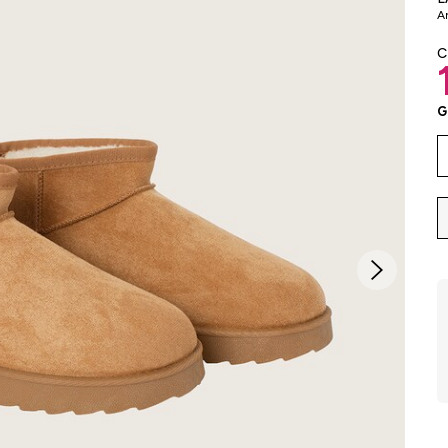
Ar
C
G