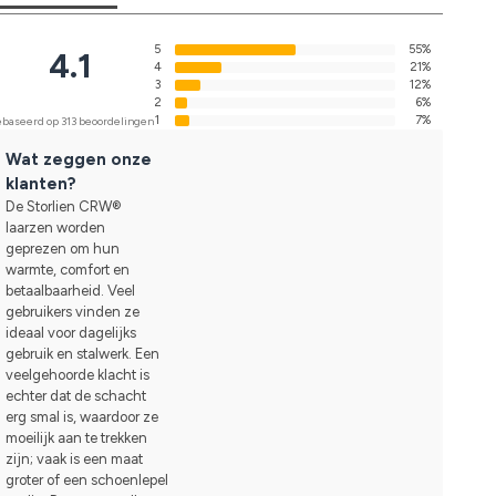
5
55%
4.1
4
21%
3
12%
2
6%
1
7%
baseerd op 313 beoordelingen
Wat zeggen onze
klanten?
De Storlien CRW®
laarzen worden
geprezen om hun
warmte, comfort en
betaalbaarheid. Veel
gebruikers vinden ze
ideaal voor dagelijks
gebruik en stalwerk. Een
veelgehoorde klacht is
echter dat de schacht
erg smal is, waardoor ze
moeilijk aan te trekken
zijn; vaak is een maat
groter of een schoenlepel