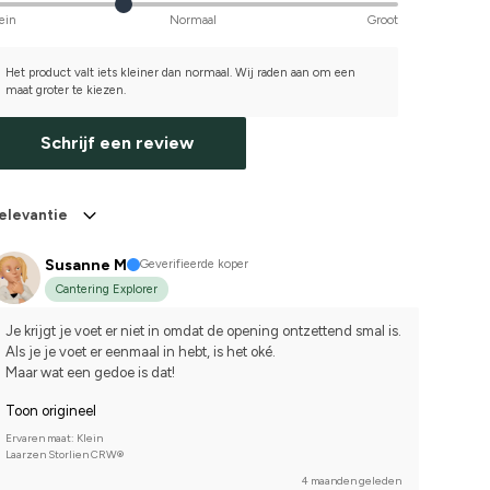
ein
Normaal
Groot
Het product valt iets kleiner dan normaal. Wij raden aan om een
maat groter te kiezen.
Schrijf een review
elevantie
Susanne M
Geverifieerde koper
Cantering Explorer
Je krijgt je voet er niet in omdat de opening ontzettend smal is.
Als je je voet er eenmaal in hebt, is het oké.
Maar wat een gedoe is dat!
Toon origineel
Ervaren maat: Klein
Laarzen Storlien CRW®
4 maanden geleden