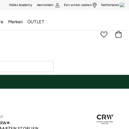
Aanmelden
Een winkel zoeken
Hööks Academy
Netherlands
re
Merken
OUTLET
13)
CRW®
AARZEN STORLIEN