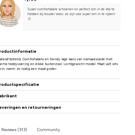
Super comfortabele schoenen en perfect om in de stal te 
hebben bij kouder weer, ze zijn ook super om in te rijden! 
:D
roductinformatie
terafstotend, Comfortabele en trendy lage laars van namaaksuède met
rme teddyvoering en dikke buitenzool. Lichtgewicht model. Maat valt iets
ein, neem zo nodig een maat groter.
roductspecificatie
abrikant
everingen en retourneringen
Reviews (313)
Community