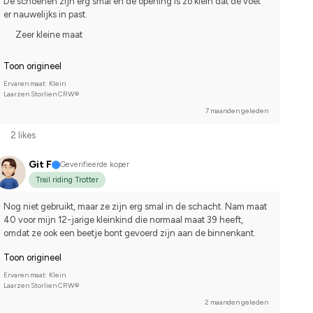
De schoenen zijn erg smal en de opening is zo klein dat de voet 
er nauwelijks in past.
Zeer kleine maat
Toon origineel
Ervaren maat: Klein
Laarzen Storlien CRW®
7 maanden geleden
2 likes
Git F
Geverifieerde koper
Trail riding Trotter
Nog niet gebruikt, maar ze zijn erg smal in de schacht. Nam maat 
40 voor mijn 12-jarige kleinkind die normaal maat 39 heeft, 
omdat ze ook een beetje bont gevoerd zijn aan de binnenkant.
Toon origineel
Ervaren maat: Klein
Laarzen Storlien CRW®
2 maanden geleden