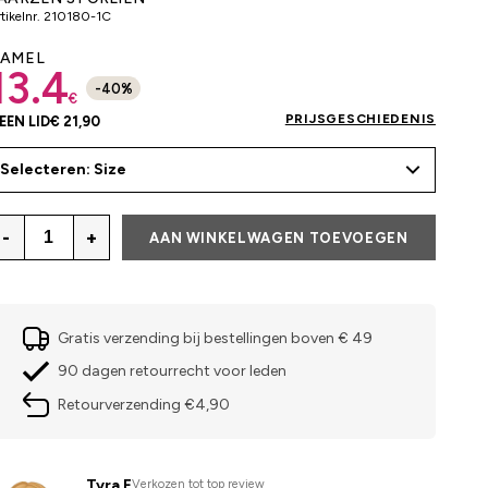
tikelnr.
210180-1C
AMEL
13.4
-
40
%
€
PRIJSGESCHIEDENIS
EEN LID
€ 21,90
Selecteren: Size
-
+
AAN WINKELWAGEN TOEVOEGEN
Gratis verzending bij bestellingen boven € 49
90 dagen retourrecht voor leden
Retourverzending €4,90
Tyra E
Verkozen tot top review