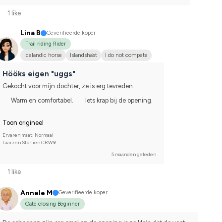
1 like
Lina B
Geverifieerde koper
Trail riding Rider
Icelandic horse
Islandshäst
I do not compete
Hööks eigen "uggs"
Gekocht voor mijn dochter, ze is erg tevreden.
Warm en comfortabel.
Iets krap bij de opening.
Toon origineel
Ervaren maat: Normaal
Laarzen Storlien CRW®
5 maanden geleden
1 like
Annele M
Geverifieerde koper
Gate closing Beginner