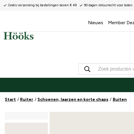
Gratis verzending bij bestellingen boven € 49
90 dagen retourrecht voor leden
Nieuws
Member Dea
Start
Ruiter
Schoenen, laarzen en korte chaps
Buiten