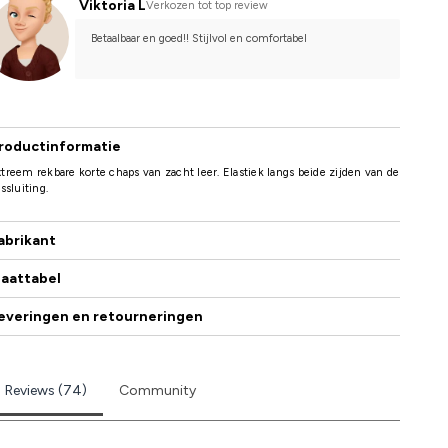
Viktoria L
Verkozen tot top review
Betaalbaar en goed!! Stijlvol en comfortabel
roductinformatie
treem rekbare korte chaps van zacht leer. Elastiek langs beide zijden van de
tssluiting.
abrikant
aattabel
everingen en retourneringen
Reviews (74)
Community