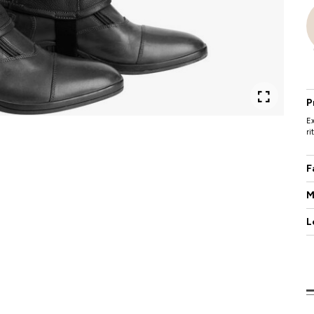
P
Ex
ri
F
M
L