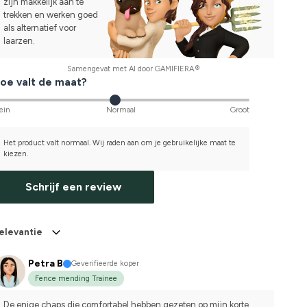
zijn makkelijk aan te
trekken en werken goed
als alternatief voor
laarzen.
Samengevat met AI door GAMIFIERA.®
oe valt de maat?
ein
Normaal
Groot
Het product valt normaal. Wij raden aan om je gebruikelijke maat te
kiezen.
Schrijf een review
elevantie
Petra B
Geverifieerde koper
Fence mending Trainee
De enige chaps die comfortabel hebben gezeten op mijn korte, 