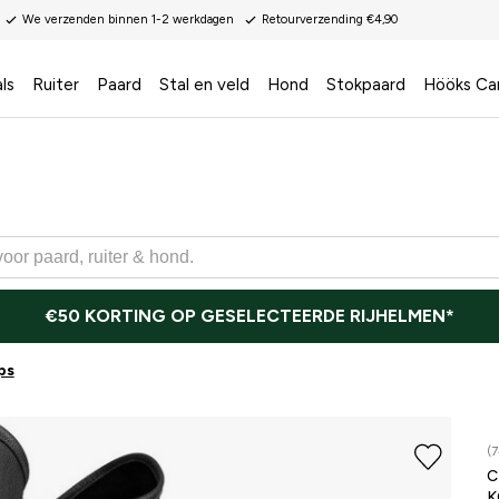
We verzenden binnen 1-2 werkdagen
Retourverzending €4,90
ls
Ruiter
Paard
Stal en veld
Hond
Stokpaard
Hööks Ca
€50 KORTING OP GESELECTEERDE RIJHELMEN*
ps
(7
K