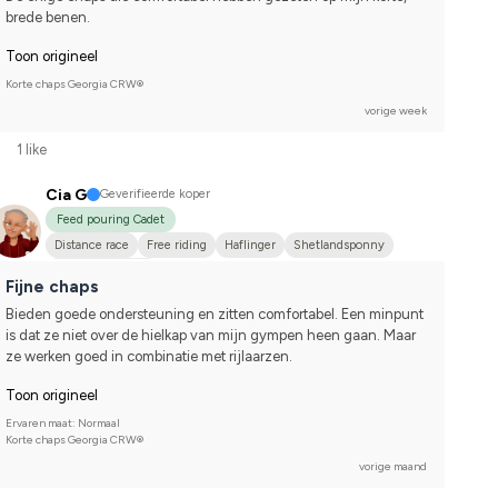
brede benen.
Toon origineel
Korte chaps Georgia CRW®
vorige week
1 like
Cia G
Geverifieerde koper
Feed pouring Cadet
Distance race
Free riding
Haflinger
Shetlandsponny
I do not compete
Fijne chaps
Bieden goede ondersteuning en zitten comfortabel. Een minpunt 
is dat ze niet over de hielkap van mijn gympen heen gaan. Maar 
ze werken goed in combinatie met rijlaarzen.
Toon origineel
Ervaren maat: Normaal
Korte chaps Georgia CRW®
vorige maand