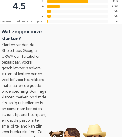
5
68%
4.5
4
20%
3
5%
2
5%
1
1%
baseerd op 74 beoordelingen
Wat zeggen onze
klanten?
Klanten vinden de
Shortchaps Georgia
CRW® comfortabel en
betaalbaar, vooral
geschikt voor slankere
kuiten of kortere benen.
Veel lof voor het rekbare
materiaal en de goede
ondersteuning. Sommige
klanten merken op dat de
rits lastig te bedienen is
en soms naar beneden
schuift tijdens het rijden,
en dat de pasvorm te
smal of te lang kan zijn
voor bredere kuiten. Ze