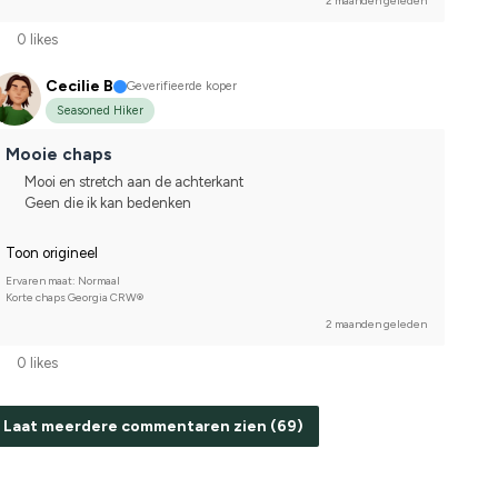
2 maanden geleden
0 likes
Cecilie B
Geverifieerde koper
Seasoned Hiker
Mooie chaps
Mooi en stretch aan de achterkant
Geen die ik kan bedenken
Toon origineel
Ervaren maat: Normaal
Korte chaps Georgia CRW®
2 maanden geleden
0 likes
Laat meerdere commentaren zien (69)