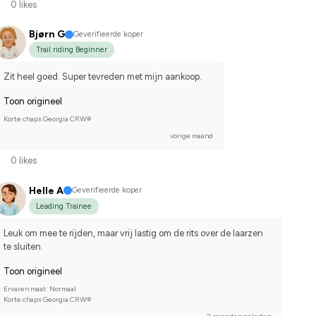
0 likes
Bjørn G
Geverifieerde koper
Trail riding Beginner
Zit heel goed. Super tevreden met mijn aankoop.
Toon origineel
Korte chaps Georgia CRW®
vorige maand
0 likes
Helle A
Geverifieerde koper
Leading Trainee
Leuk om mee te rijden, maar vrij lastig om de rits over de laarzen 
te sluiten.
Toon origineel
Ervaren maat: Normaal
Korte chaps Georgia CRW®