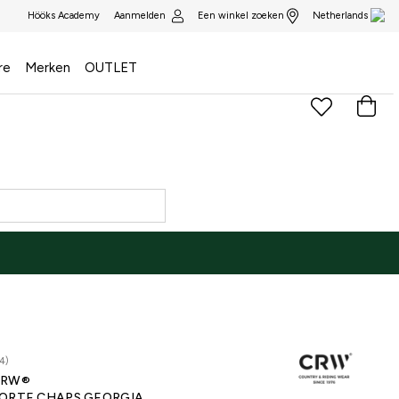
Aanmelden
Een winkel zoeken
Hööks Academy
Netherlands
re
Merken
OUTLET
4)
CRW®
ORTE CHAPS GEORGIA