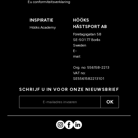
Eu conformiteitsverklaring
INSPIRATIE
HÖÖKS
HÄSTSPORT AB
Hööks Academy
Företagsgatan 58
SE-501 77 Borås
Sweden
E-
mail:
klantenservice@hoo
ks.nl
Org. no: 556158-2213
VAT no:
SE5561582213101
SCHRIJF U IN VOOR ONZE NIEUWSBRIEF
OK