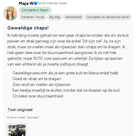
Maja W
Geverifieerde koper
Competent Racer
Icelandic horse
Big dog
Islandshäst
Compete on advanced-level
Geweldige chaps!
Ik heb lang moeite gehad om een paar chaps te vinden die om de kuit 
passen en strak genoeg zijn over de enkel. Dit zijn ze!! Ja, ze zijn 
strak, maar ze voelen meer als rijlaarzen dan chaps om te dragen. Ik 
heb geen idee over de duurzaamheid aangezien ik ze net heb 
gekocht, maar 10/10 voor pasvorm en uiterlijk! Ze lijken op laarzen 
van een afstand als je zwarte jodhpurs draagt.
Geweldige pasvorm als je een grote kuit en kleine enkel hebt
Goed en strak om te dragen
Zien eruit en voelen als rijlaarzen
Een beetje moeilijk te sluiten zonder dat ze draaien op de kuit
Onzeker over duurzaamheid
Toon origineel
Ervaren maat: Normaal