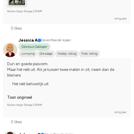
Korte chaps Tampa CRW®
vorig jaar
0 likes
Jessica A
Geverifieerde koper
Glorious Galloper
Jumping
Dressage
Hobby riding
Free riding
Svenskt varmblod (SWB)
Varmblodstravare
Dun en goede pasvorm.
Compete on hobby-level
Maar het rekt uit. Als je tussen twee maten in zit, neem dan de 
kleinere.
Het rekt behoorlijk uit.
Toon origineel
Korte chaps Tampa CRW®
vorig jaar
0 likes