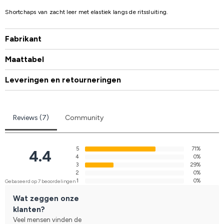
Shortchaps van zacht leer met elastiek langs de ritssluiting.
Fabrikant
Maattabel
Leveringen en retourneringen
Reviews (7)
Community
5
71%
4.4
4
0%
3
29%
2
0%
1
0%
Gebaseerd op 7 beoordelingen
Wat zeggen onze
klanten?
Veel mensen vinden de