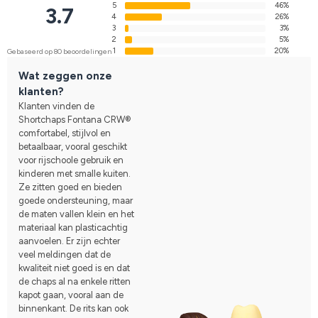
5
46%
3.7
4
26%
3
3%
2
5%
1
20%
Gebaseerd op 80 beoordelingen
Wat zeggen onze
klanten?
Klanten vinden de
Shortchaps Fontana CRW®
comfortabel, stijlvol en
betaalbaar, vooral geschikt
voor rijschoole gebruik en
kinderen met smalle kuiten.
Ze zitten goed en bieden
goede ondersteuning, maar
de maten vallen klein en het
materiaal kan plasticachtig
aanvoelen. Er zijn echter
veel meldingen dat de
kwaliteit niet goed is en dat
de chaps al na enkele ritten
kapot gaan, vooral aan de
binnenkant. De rits kan ook