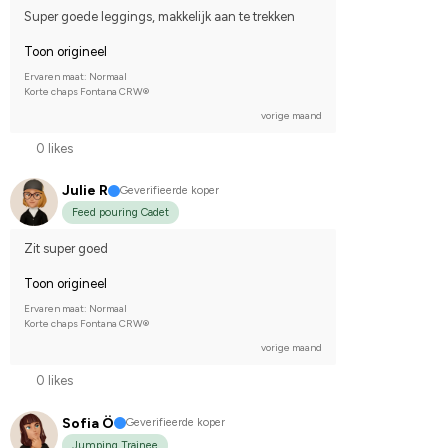
Super goede leggings, makkelijk aan te trekken
Toon origineel
Ervaren maat: Normaal
Korte chaps Fontana CRW®
vorige maand
0 likes
Julie R
Geverifieerde koper
Feed pouring Cadet
Zit super goed
Toon origineel
Ervaren maat: Normaal
Korte chaps Fontana CRW®
vorige maand
0 likes
Sofia Ö
Geverifieerde koper
Jumping Trainee