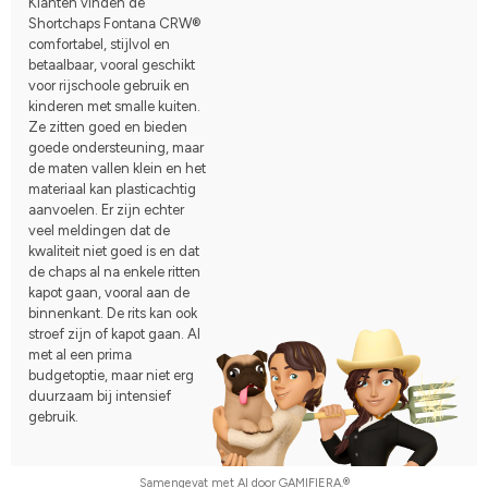
Klanten vinden de
Shortchaps Fontana CRW®
comfortabel, stijlvol en
betaalbaar, vooral geschikt
voor rijschoole gebruik en
kinderen met smalle kuiten.
Ze zitten goed en bieden
goede ondersteuning, maar
de maten vallen klein en het
materiaal kan plasticachtig
aanvoelen. Er zijn echter
veel meldingen dat de
kwaliteit niet goed is en dat
de chaps al na enkele ritten
kapot gaan, vooral aan de
binnenkant. De rits kan ook
stroef zijn of kapot gaan. Al
met al een prima
budgetoptie, maar niet erg
duurzaam bij intensief
gebruik.
Samengevat met AI door GAMIFIERA.®