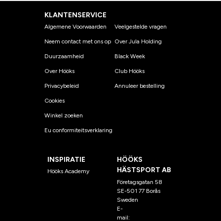
KLANTENSERVICE
Algemene Voorwaarden
Veelgestelde vragen
Neem contact met ons op
Over Jula Holding
Duurzaamheid
Black Week
Over Hööks
Club Hööks
Privacybeleid
Annuleer bestelling
Cookies
Winkel zoeken
Eu conformiteitsverklaring
INSPIRATIE
HÖÖKS
HÄSTSPORT AB
Hööks Academy
Företagsgatan 58
SE-501 77 Borås
Sweden
E-
mail:
klantenservice@hoo