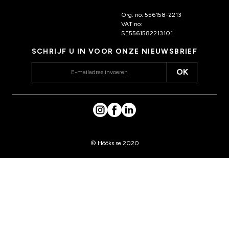
ks.nl
Org. no: 556158-2213
VAT no:
SE5561582213101
SCHRIJF U IN VOOR ONZE NIEUWSBRIEF
OK
© Hööks.se 2020