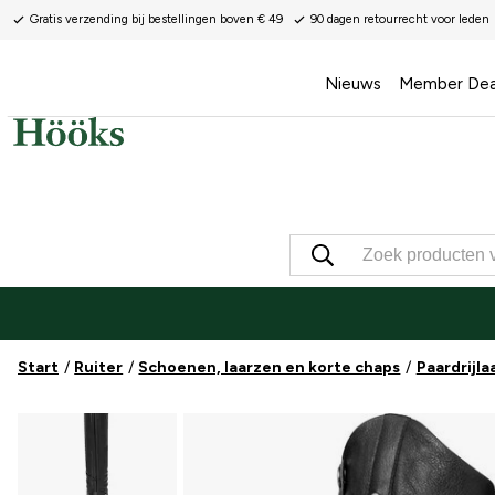
Gratis verzending bij bestellingen boven € 49
90 dagen retourrecht voor leden
Nieuws
Member Dea
Start
Ruiter
Schoenen, laarzen en korte chaps
Paardrijla