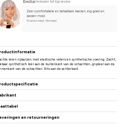
Emilia
Verkozen tot top review
Zeer comfortabele en betaalbare laarzen, erg goed en 
passen mooi.
Ervaren maat: Normaal
roductinformatie
chte leren rijlaarzen met elastische veters en synthetische voering. Zacht,
kbaar synthetisch leer aan de buitenkant van de schachten, gripleer aan de
nnenkant van de schachten. Rits aan de achterkant.
roductspecificatie
abrikant
aattabel
everingen en retourneringen