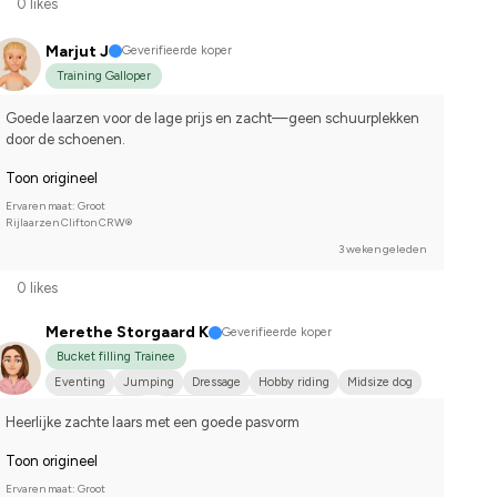
0 likes
Marjut J
Geverifieerde koper
Training Galloper
Goede laarzen voor de lage prijs en zacht—geen schuurplekken 
door de schoenen.
Toon origineel
Ervaren maat: Groot
Rijlaarzen Clifton CRW®
3 weken geleden
0 likes
Merethe Storgaard K
Geverifieerde koper
Bucket filling Trainee
Eventing
Jumping
Dressage
Hobby riding
Midsize dog
Dansk varmblod
I do not compete
Heerlijke zachte laars met een goede pasvorm
Toon origineel
Ervaren maat: Groot