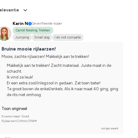
elevantie
Karin N
Geverifieerde koper
Carrot feeding Trekker
Jumping
Small dog
I do not compete
Bruine mooie rijlaarzen!
Mooie, zachte rijlaarzen! Makkelijk aan te trekken!
Makkelijk aan te trekken! Zacht materiaal. Juiste maat in de
schacht.
Ik vind ze leuk!
Er een extra zool/inlegzool in gedaan. Zat toen beter!
Te groot boven de enkel/enkels. Als ik naar maat 40 ging, ging
de rits niet omhoog.
Toon origineel
Ervaren maat: Groot
Rijlaarzen Clifton CRW®
vorige week