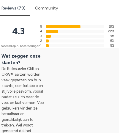
Reviews (79)
Community
5
59%
4.3
4
22%
3
9%
2
5%
1
5%
baseerd op 79 beoordelingen
Wat zeggen onze
klanten?
De Ridestøvler Clifton
CRW® laarzen worden
vaak geprezen om hun
zachte, comfortabele en
stijlvolle pasvorm, vooral
nadat ze zich naar de
voet en kuit vormen. Veel
gebruikers vinden ze
betaalbaar en
gemakkelijk aan te
trekken. Wel wordt
genoemd dat het