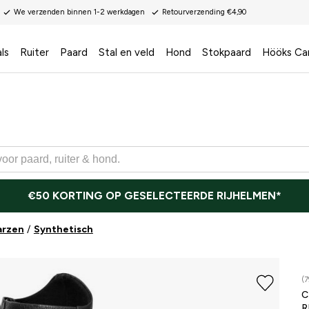
We verzenden binnen 1-2 werkdagen
Retourverzending €4,90
ls
Ruiter
Paard
Stal en veld
Hond
Stokpaard
Hööks Ca
€50 KORTING OP GESELECTEERDE RIJHELMEN*
arzen
Synthetisch
(7
R