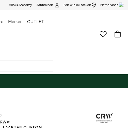
Aanmelden
Een winkel zoeken
Hööks Academy
Netherlands
re
Merken
OUTLET
9)
CRW®
IJLAARZEN CLIFTON