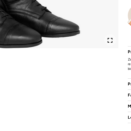
P
Za
re
bi
P
F
M
L