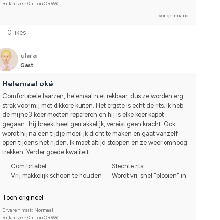
Rijlaarzen Clifton CRW®
vorige maand
0 likes
clara
Gast
Helemaal oké
Comfortabele laarzen, helemaal niet rekbaar, dus ze worden erg 
strak voor mij met dikkere kuiten. Het ergste is echt de rits. Ik heb 
de mijne 3 keer moeten repareren en hij is elke keer kapot 
gegaan.. hij breekt heel gemakkelijk, vereist geen kracht. Ook 
wordt hij na een tijdje moeilijk dicht te maken en gaat vanzelf 
open tijdens het rijden. Ik moet altijd stoppen en ze weer omhoog 
trekken. Verder goede kwaliteit.
Comfortabel
Slechte rits
Vrij makkelijk schoon te houden
Wordt vrij snel "plooien" in
Toon origineel
Ervaren maat: Normaal
Rijlaarzen Clifton CRW®