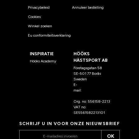
Privacybeleid
Annuleer bestelling
Cookies
Winkel zoeken
Eu conformiteitsverklaring
INSPIRATIE
HÖÖKS
HÄSTSPORT AB
Hööks Academy
Företagsgatan 58
SE-501 77 Borås
Sweden
E-
mail:
klantenservice@hoo
ks.nl
Org. no: 556158-2213
VAT no:
SE5561582213101
SCHRIJF U IN VOOR ONZE NIEUWSBRIEF
OK