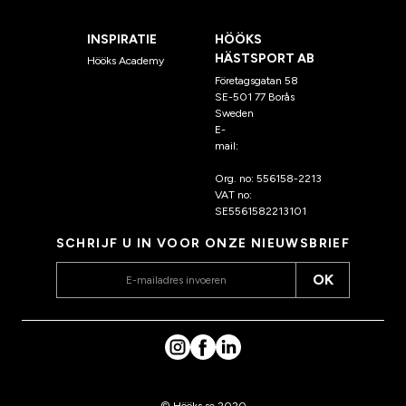
INSPIRATIE
HÖÖKS
HÄSTSPORT AB
Hööks Academy
Företagsgatan 58
SE-501 77 Borås
Sweden
E-
mail:
klantenservice@hoo
ks.nl
Org. no: 556158-2213
VAT no:
SE5561582213101
SCHRIJF U IN VOOR ONZE NIEUWSBRIEF
OK
© Hööks.se 2020