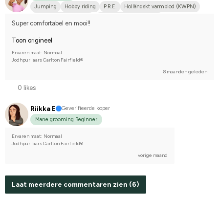
Jumping
Hobby riding
P.R.E.
Holländskt varmblod (KWPN)
Korsning med halvblod
Compete on hobby-level
Super comfortabel en mooi!!
Toon origineel
Ervaren maat: Normaal
Jodhpur laars Carlton Fairfield®
8 maanden geleden
0 likes
Riikka E
Geverifieerde koper
Mane grooming Beginner
Ervaren maat: Normaal
Jodhpur laars Carlton Fairfield®
vorige maand
Laat meerdere commentaren zien (6)