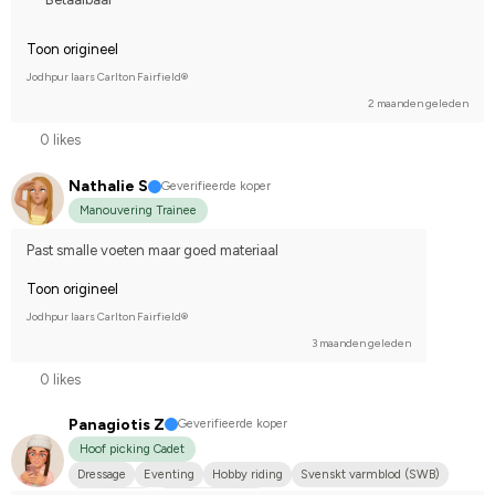
Toon origineel
Jodhpur laars Carlton Fairfield®
2 maanden geleden
0 likes
Nathalie S
Geverifieerde koper
Manouvering Trainee
Past smalle voeten maar goed materiaal
Toon origineel
Jodhpur laars Carlton Fairfield®
3 maanden geleden
0 likes
Panagiotis Z
Geverifieerde koper
Hoof picking Cadet
Dressage
Eventing
Hobby riding
Svenskt varmblod (SWB)