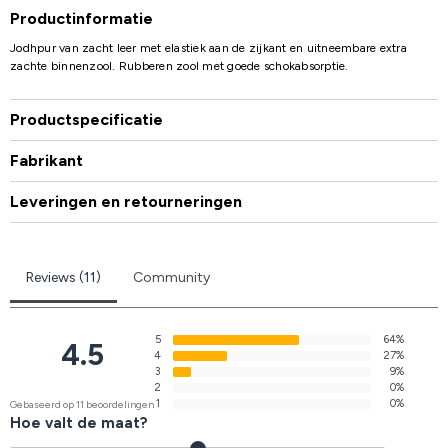
Productinformatie
Jodhpur van zacht leer met elastiek aan de zijkant en uitneembare extra
zachte binnenzool. Rubberen zool met goede schokabsorptie.
Productspecificatie
Fabrikant
Leveringen en retourneringen
Reviews (11)
Community
5
64%
4.5
4
27%
3
9%
2
0%
1
0%
Gebaseerd op 11 beoordelingen
Hoe valt de maat?