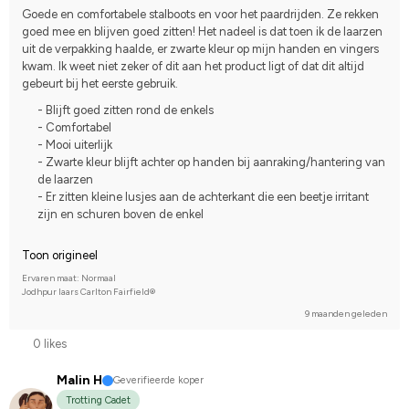
Estnisk Häst
I do not compete
Goede en comfortabele stalboots en voor het paardrijden. Ze rekken 
goed mee en blijven goed zitten! Het nadeel is dat toen ik de laarzen 
uit de verpakking haalde, er zwarte kleur op mijn handen en vingers 
kwam. Ik weet niet zeker of dit aan het product ligt of dat dit altijd 
gebeurt bij het eerste gebruik.
- Blijft goed zitten rond de enkels
- Comfortabel
- Mooi uiterlijk
- Zwarte kleur blijft achter op handen bij aanraking/hantering van
de laarzen
- Er zitten kleine lusjes aan de achterkant die een beetje irritant
zijn en schuren boven de enkel
Toon origineel
Ervaren maat: Normaal
Jodhpur laars Carlton Fairfield®
9 maanden geleden
0 likes
Malin H
Geverifieerde koper
Trotting Cadet