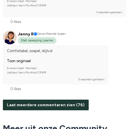
Ervaren maat: Normaal
Jodhpur laars Munford CRW®
3 maanden geleden
0 likes
Jenny R
Geverifieerde koper
Stall sweeping Learner
Comfortabel, soepel, stijlvol.
Toon origineel
Ervaren maat: Normaal
Jodhpur laars Munford CRW®
5 maanden geleden
0 likes
Laat meerdere commentaren zien (76)
Meer uit onze Community