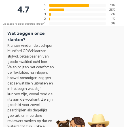
5
70%
4.7
4
26%
3
2%
2
1%
1
0%
Gebaseerd op 81 beoordelingen
Wat zeggen onze
klanten?
Klanten vinden de Jodhpur
Munford CRW® laarzen
stijlvol, betaalbaar en van
goede kwaliteit echt leer.
Velen prijzen het comfort en
de flexibiliteit na inlopen,
hoewel sommigen zeggen
dat ze wat klein uitvallen en
in het begin wat stijf
kunnen zijn, vooral rond de
rits aan de voorkant. Ze zijn
geschikt voor zowel
paardrijden als dagelijks
gebruik, en meerdere
reviewers merken op dat ze
waterdicht zijn. Enkele