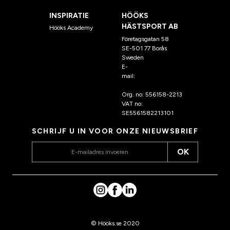
INSPIRATIE
HÖÖKS
HÄSTSPORT AB
Hööks Academy
Företagsgatan 58
SE-501 77 Borås
Sweden
E-
mail:
klantenservice@hoo
ks.nl
Org. no: 556158-2213
VAT no:
SE5561582213101
SCHRIJF U IN VOOR ONZE NIEUWSBRIEF
OK
© Hööks.se 2020