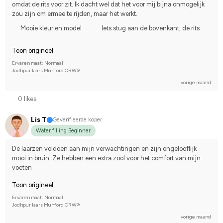
omdat de rits voor zit. Ik dacht wel dat het voor mij bijna onmogelijk 
zou zijn om ermee te rijden, maar het werkt.
Mooie kleur en model
Iets stug aan de bovenkant, de rits
Toon origineel
Ervaren maat: Normaal
Jodhpur laars Munford CRW®
vorige maand
0 likes
Lis T
Geverifieerde koper
Water filling Beginner
De laarzen voldoen aan mijn verwachtingen en zijn ongelooflijk 
mooi in bruin. Ze hebben een extra zool voor het comfort van mijn 
voeten
Toon origineel
Ervaren maat: Normaal
Jodhpur laars Munford CRW®
vorige maand